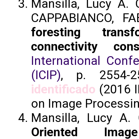
Mansilla, Lucy A.
CAPPABIANCO, FA
foresting tran
connectivity cons
International Con
(ICIP)
, p. 2554-
identificado
(2016 I
on Image Processing
Mansilla, Lucy A.
Oriented Imag