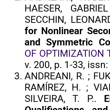
HAESER, GABRIE
SECCHIN, LEONAR
for Nonlinear Sec
and Symmetric C
OF OPTIMIZATION
v. 200, p. 1-33, iss
ANDREANI, R. ; FUKU
RAMÍREZ, H. ; VIAN
SILVEIRA, T. P..
E