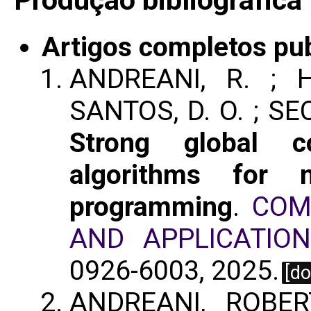
Produção bibliográfica
Artigos completos pu
ANDREANI, R. ; 
SANTOS, D. O. ; SEC
Strong global c
algorithms for 
programming
.
COM
AND APPLICATIO
0926-6003, 2025.
[do
ANDREANI, ROBER