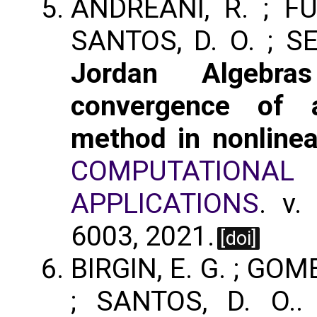
ANDREANI, R. ; FU
SANTOS, D. O. ; S
Jordan Algebra
convergence of 
method in nonlinea
COMPUTATIONA
APPLICATIONS
. v.
6003, 2021.
[doi]
BIRGIN, E. G. ; GOME
; SANTOS, D. O.