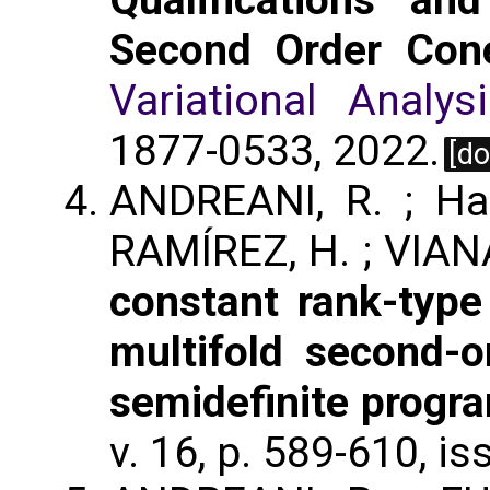
Qualifications an
Second Order Con
Variational Analys
1877-0533, 2022.
[do
ANDREANI, R. ; Hae
RAMÍREZ, H. ; VIANA,
constant rank-type 
multifold second-
semidefinite prog
v. 16, p. 589-610, i