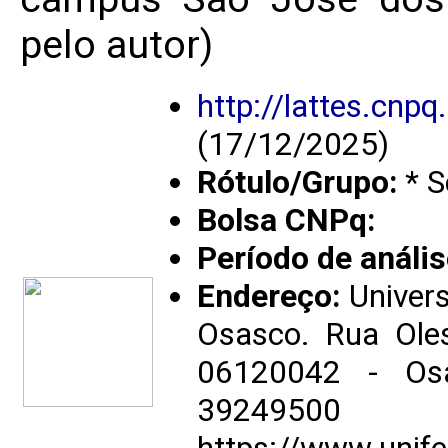
pelo autor)
http://lattes.cn
(17/12/2025)
Rótulo/Grupo:
* S
Bolsa CNPq:
Período de anális
Endereço:
Univers
Osasco. Rua Ole
06120042 - Osa
39249500
https://www.unif