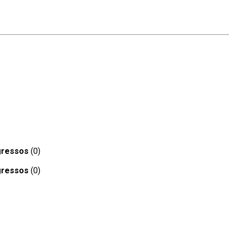
gressos
(0)
gressos
(0)