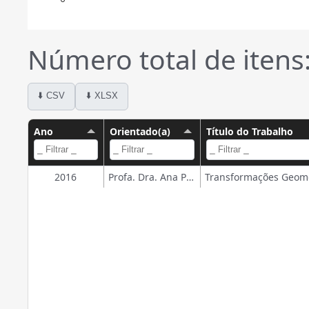
Número total de itens:
⬇️ CSV
⬇️ XLSX
Ano
Orientado(a)
Título do Trabalho
2016
Profa. Dra. Ana Paula Jahn