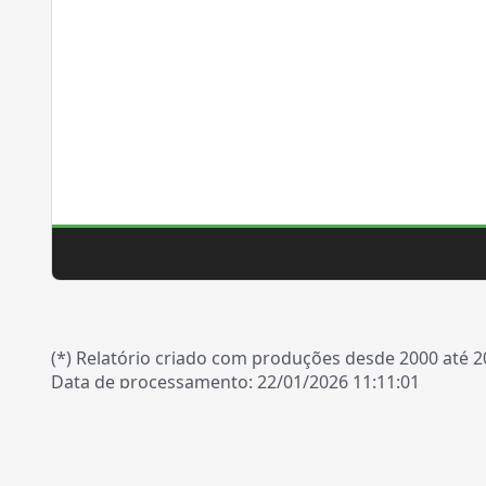
(*) Relatório criado com produções desde 2000 até 
Data de processamento: 22/01/2026 11:11:01
Relatório gerado por
scriptLattes V.2025.09
. Os resultad
de contato:
webmaster@ime.usp.br