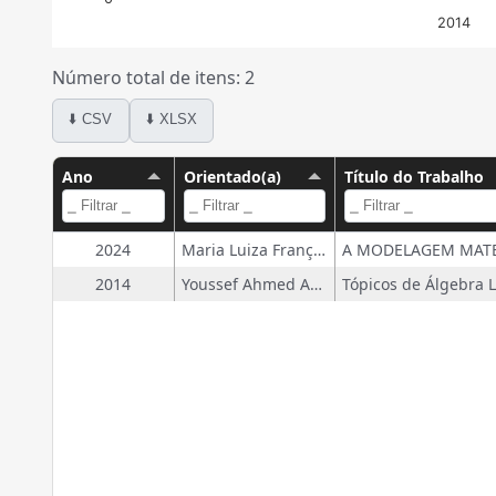
2014
Número total de itens: 2
⬇️ CSV
⬇️ XLSX
Ano
Orientado(a)
Título do Trabalho
2024
Maria Luiza França Matiusso
2014
Youssef Ahmed Abbas
Tópicos de Álgebra 