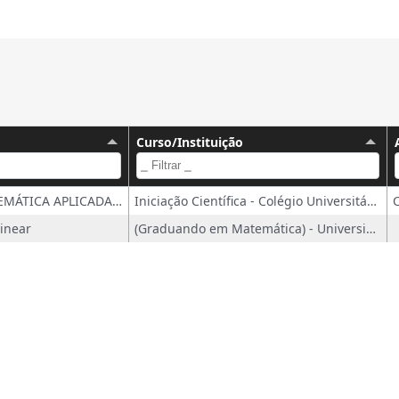
Curso/Instituição
A MODELAGEM MATEMÁTICA APLICADA À GINÁSTICA RÍTMICA
Iniciação Científica - Colégio Universitário da Universidade Municipal de São Caetano do Sul
Linear
(Graduando em Matemática) - Universidade de São Paulo