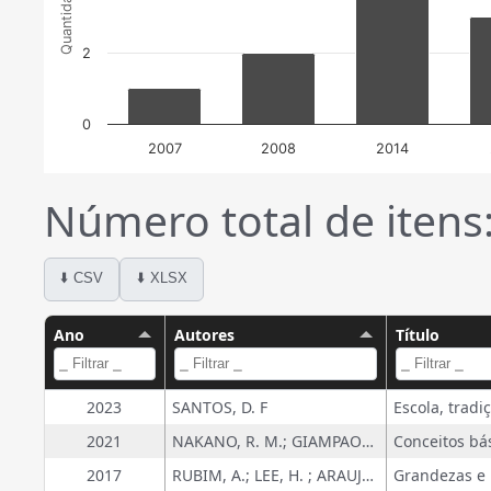
Quantidade
2
0
2007
2008
2014
Número total de itens
⬇️ CSV
⬇️ XLSX
Ano
Autores
Título
2023
SANTOS, D. F
2021
NAKANO, R. M.; GIAMPAOLI, V.
2017
RUBIM, A.; LEE, H. ; ARAUJO, M. C.