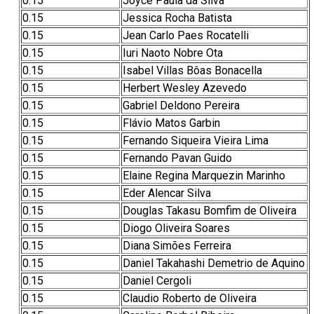
0.15
Joyce Paula da Silva
0.15
Jessica Rocha Batista
0.15
Jean Carlo Paes Rocatelli
0.15
Iuri Naoto Nobre Ota
0.15
Isabel Villas Bôas Bonacella
0.15
Herbert Wesley Azevedo
0.15
Gabriel Deldono Pereira
0.15
Flávio Matos Garbin
0.15
Fernando Siqueira Vieira Lima
0.15
Fernando Pavan Guido
0.15
Elaine Regina Marquezin Marinho
0.15
Eder Alencar Silva
0.15
Douglas Takasu Bomfim de Oliveira
0.15
Diogo Oliveira Soares
0.15
Diana Simões Ferreira
0.15
Daniel Takahashi Demetrio de Aquino
0.15
Daniel Cergoli
0.15
Claudio Roberto de Oliveira