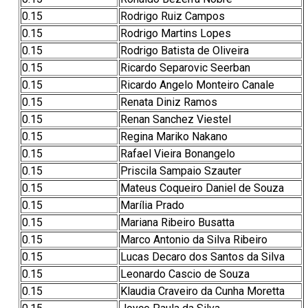
0.15
Rodrigo Ruiz Campos
0.15
Rodrigo Martins Lopes
0.15
Rodrigo Batista de Oliveira
0.15
Ricardo Separovic Seerban
0.15
Ricardo Angelo Monteiro Canale
0.15
Renata Diniz Ramos
0.15
Renan Sanchez Viestel
0.15
Regina Mariko Nakano
0.15
Rafael Vieira Bonangelo
0.15
Priscila Sampaio Szauter
0.15
Mateus Coqueiro Daniel de Souza
0.15
Marília Prado
0.15
Mariana Ribeiro Busatta
0.15
Marco Antonio da Silva Ribeiro
0.15
Lucas Decaro dos Santos da Silva
0.15
Leonardo Cascio de Souza
0.15
Klaudia Craveiro da Cunha Moretta