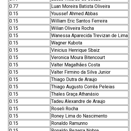
0.77
Luan Moreira Batista Oliveira
0.15
Youssef Ahmed Abbas
0.15
William Eric Santos Ferreira
0.15
Wilian Oliveira Rocha
0.15
Wanessa Aparecida Trevizan de Lima
0.15
Wagner Kubota
0.15
Vinicius Henrique Sbaiz
0.15
Veronica Moura Bitencourt
0.15
Valter Magalhães Costa
0.15
Valter Firmino da Silva Junior
0.15
Thiago Dutra de Araujo
0.15
Thiago Augusto Corrêa Peleias
0.15
Thales Graça Athanásio
0.15
Tadeu Alexandre de Araujo
0.15
Roseli Rocha
0.15
Roney Lima do Nascimento
0.15
Ronaldo Ramunno
0.15
Ronaldo Bezerra Nobre