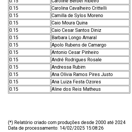
0.15
Caroline Berbel Ribeiro
0.15
Carolina Cavalheiro Crittelli
0.15
Camilla de Sylos Moreno
0.15
Caio Moura Quina
0.15
Caio Cesar Santos Diniz
0.15
Barbara Longo Amaral
0.15
Apolo Rubens de Camargo
0.15
Antonio Cesar Pinheiro
0.15
André Rodrigues Rosale
0.15
Andressa Rubim
0.15
Ana Olívia Ramos Pires Justo
0.15
Ana Luiza Festa Ozores
0.15
Aline dos Reis Matheus
(*) Relatório criado com produções desde 2000 até 2024
Data de processamento: 14/02/2025 15:08:26