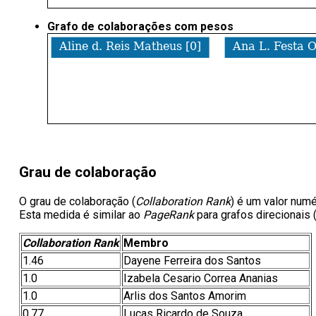
Grafo de colaborações com pesos
Grau de colaboração
O grau de colaboração (
Collaboration Rank
) é um valor num
Esta medida é similar ao
PageRank
para grafos direcionais
Collaboration Rank
Membro
1.46
Dayene Ferreira dos Santos
1.0
Izabela Cesario Correa Ananias
1.0
Arlis dos Santos Amorim
0.77
Lucas Ricardo de Souza