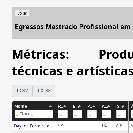
Voltar
Egressos Mestrado Profissional em
Métricas: Produ
técnicas e artística
⬇️ CSV
⬇️ XLSX
Nome
Rótulo
Bolsa CNPq
Período
Atualização CV
Grande área
Dayene Ferreira dos Santos
* Sem rótulo
16/12/2025
Ciências Exatas e da Terra