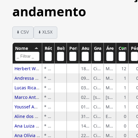
andamento
⬇️ CSV
⬇️ XLSX
Nome
Rótulo
Bolsa CNPq
Período
Atualização CV
Grande área
Área
Concluída
Pó
Herbert Wesley Azevedo
* Sem rótulo
18/09/2023
Ciências Exatas e da Terra
Matemática
12
Andressa Rubim
* Sem rótulo
09/07/2024
Ciências Exatas e da Terra
Matemática
1
Lucas Ricardo de Souza
* Sem rótulo
03/12/2025
Ciências Exatas e da Terra
Matemática
1
Marco Antonio da Silva Ribeiro
* Sem rótulo
02/06/2021
[sem-grandeArea]
[sem-area]
1
Youssef Ahmed Abbas
* Sem rótulo
01/04/2024
Ciências Exatas e da Terra
Matemática
1
Aline dos Reis Matheus
* Sem rótulo
31/03/2024
Ciências Humanas
Educação
0
Ana Luiza Festa Ozores
* Sem rótulo
14/09/2014
Ciências Exatas e da Terra
Matemática
0
Ana Olívia Ramos Pires Justo
* Sem rótulo
22/02/2025
Ciências Exatas e da Terra
Matemática
0