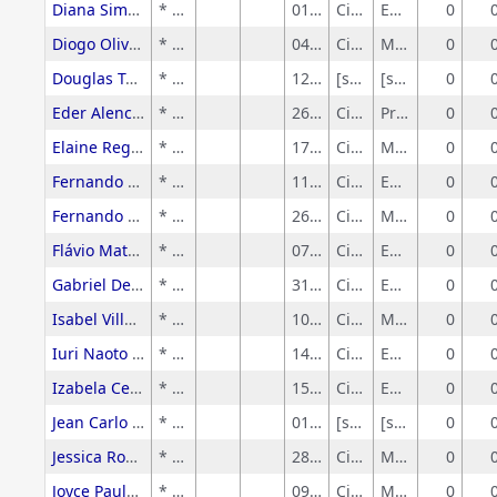
Diana Simões Ferreira
* Sem rótulo
01/09/2023
Ciências Humanas
Educação
0
Diogo Oliveira Soares
* Sem rótulo
04/06/2024
Ciências Exatas e da Terra
Matemática
0
Douglas Takasu Bomfim de Oliveira
* Sem rótulo
12/06/2017
[sem-grandeArea]
[sem-area]
0
Eder Alencar Silva
* Sem rótulo
26/06/2025
Ciências Exatas e da Terra
Probabilidade e Estatística
0
Elaine Regina Marquezin Marinho
* Sem rótulo
17/01/2023
Ciências Exatas e da Terra
Matemática
0
Fernando Pavan Guido
* Sem rótulo
11/01/2026
Ciências Humanas
Educação
0
Fernando Siqueira Vieira Lima
* Sem rótulo
26/10/2021
Ciências Exatas e da Terra
Matemática
0
Flávio Matos Garbin
* Sem rótulo
07/11/2021
Ciências Humanas
Educação
0
Gabriel Deldono Pereira
* Sem rótulo
31/08/2024
Ciências Humanas
Educação
0
Isabel Villas Bôas Bonacella
* Sem rótulo
10/10/2019
Ciências Exatas e da Terra
Matemática
0
Iuri Naoto Nobre Ota
* Sem rótulo
14/06/2024
Ciências Humanas
Educação
0
Izabela Cesario Correa Ananias
* Sem rótulo
15/06/2019
Ciências Humanas
Educação
0
Jean Carlo Paes Rocatelli
* Sem rótulo
01/03/2023
[sem-grandeArea]
[sem-area]
0
Jessica Rocha Batista
* Sem rótulo
28/01/2020
Ciências Exatas e da Terra
Matemática
0
Joyce Paula da Silva
* Sem rótulo
09/04/2017
Ciências Exatas e da Terra
Matemática
0