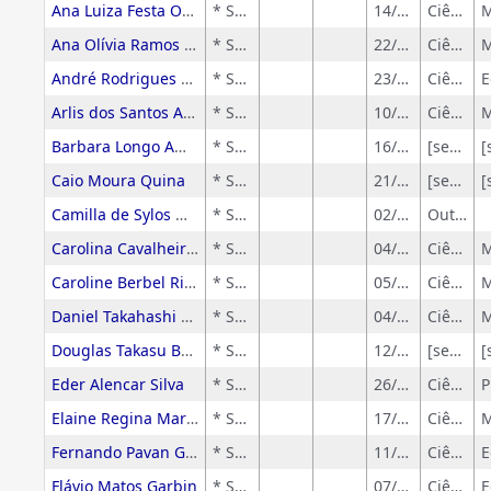
Ana Luiza Festa Ozores
* Sem rótulo
14/09/2014
Ciências Exatas e da Terra
Ana Olívia Ramos Pires Justo
* Sem rótulo
22/02/2025
Ciências Exatas e da Terra
André Rodrigues Rosale
* Sem rótulo
23/04/2020
Ciências Humanas
Arlis dos Santos Amorim
* Sem rótulo
10/12/2023
Ciências Exatas e da Terra
Barbara Longo Amaral
* Sem rótulo
16/08/2017
[sem-grandeArea]
Caio Moura Quina
* Sem rótulo
21/12/2017
[sem-grandeArea]
Camilla de Sylos Moreno
* Sem rótulo
02/06/2012
Outros.
Carolina Cavalheiro Crittelli
* Sem rótulo
04/09/2013
Ciências Exatas e da Terra
Caroline Berbel Ribeiro
* Sem rótulo
05/03/2025
Ciências Exatas e da Terra
Daniel Takahashi Demetrio de Aquino
* Sem rótulo
04/09/2014
Ciências Exatas e da Terra
Douglas Takasu Bomfim de Oliveira
* Sem rótulo
12/06/2017
[sem-grandeArea]
Eder Alencar Silva
* Sem rótulo
26/06/2025
Ciências Exatas e da Terra
Elaine Regina Marquezin Marinho
* Sem rótulo
17/01/2023
Ciências Exatas e da Terra
Fernando Pavan Guido
* Sem rótulo
11/01/2026
Ciências Humanas
Flávio Matos Garbin
* Sem rótulo
07/11/2021
Ciências Humanas