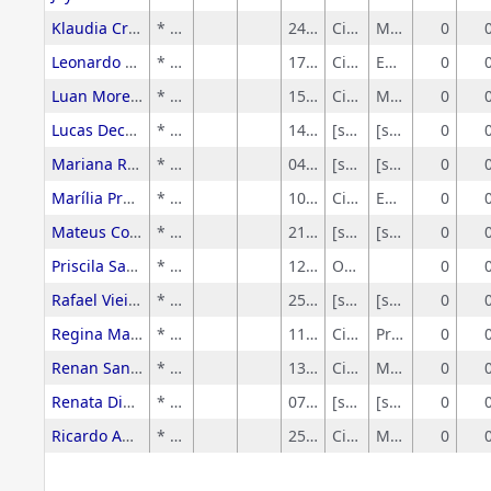
Klaudia Craveiro da Cunha Moretta
* Sem rótulo
24/09/2025
Ciências Exatas e da Terra
Matemática
0
Leonardo Cascio de Souza
* Sem rótulo
17/06/2025
Ciências Humanas
Educação
0
Luan Moreira Batista Oliveira
* Sem rótulo
15/05/2024
Ciências Exatas e da Terra
Matemática
0
Lucas Decaro dos Santos da Silva
* Sem rótulo
14/08/2020
[sem-grandeArea]
[sem-area]
0
Mariana Ribeiro Busatta
* Sem rótulo
04/03/2024
[sem-grandeArea]
[sem-area]
0
Marília Prado
* Sem rótulo
10/06/2025
Ciências Humanas
Educação
0
Mateus Coqueiro Daniel de Souza
* Sem rótulo
21/12/2021
[sem-grandeArea]
[sem-area]
0
Priscila Sampaio Szauter
* Sem rótulo
12/03/2014
Outros.
0
Rafael Vieira Bonangelo
* Sem rótulo
25/06/2025
[sem-grandeArea]
[sem-area]
0
Regina Mariko Nakano
* Sem rótulo
11/06/2025
Ciências Exatas e da Terra
Probabilidade e Estatística
0
Renan Sanchez Viestel
* Sem rótulo
13/11/2014
Ciências Exatas e da Terra
Matemática
0
Renata Diniz Ramos
* Sem rótulo
07/04/2025
[sem-grandeArea]
[sem-area]
0
Ricardo Angelo Monteiro Canale
* Sem rótulo
25/10/2025
Ciências Exatas e da Terra
Matemática
0