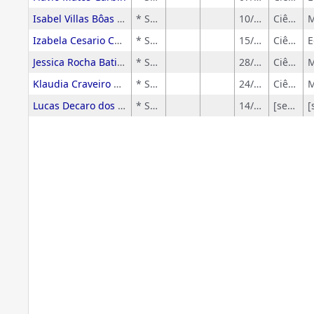
Isabel Villas Bôas Bonacella
* Sem rótulo
10/10/2019
Ciências Exatas e da Terra
Izabela Cesario Correa Ananias
* Sem rótulo
15/06/2019
Ciências Humanas
Jessica Rocha Batista
* Sem rótulo
28/01/2020
Ciências Exatas e da Terra
Klaudia Craveiro da Cunha Moretta
* Sem rótulo
24/09/2025
Ciências Exatas e da Terra
Lucas Decaro dos Santos da Silva
* Sem rótulo
14/08/2020
[sem-grandeArea]