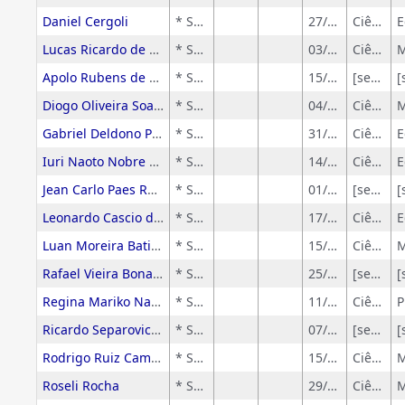
Daniel Cergoli
* Sem rótulo
27/03/2017
Ciências Humanas
Lucas Ricardo de Souza
* Sem rótulo
03/12/2025
Ciências Exatas e da Terra
Apolo Rubens de Camargo
* Sem rótulo
15/09/2024
[sem-grandeArea]
Diogo Oliveira Soares
* Sem rótulo
04/06/2024
Ciências Exatas e da Terra
Gabriel Deldono Pereira
* Sem rótulo
31/08/2024
Ciências Humanas
Iuri Naoto Nobre Ota
* Sem rótulo
14/06/2024
Ciências Humanas
Jean Carlo Paes Rocatelli
* Sem rótulo
01/03/2023
[sem-grandeArea]
Leonardo Cascio de Souza
* Sem rótulo
17/06/2025
Ciências Humanas
Luan Moreira Batista Oliveira
* Sem rótulo
15/05/2024
Ciências Exatas e da Terra
Rafael Vieira Bonangelo
* Sem rótulo
25/06/2025
[sem-grandeArea]
Regina Mariko Nakano
* Sem rótulo
11/06/2025
Ciências Exatas e da Terra
Ricardo Separovic Seerban
* Sem rótulo
07/07/2021
[sem-grandeArea]
Rodrigo Ruiz Campos
* Sem rótulo
15/06/2025
Ciências Exatas e da Terra
Roseli Rocha
* Sem rótulo
29/11/2023
Ciências Exatas e da Terra