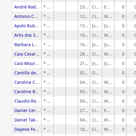
André Rodrigues Rosale
* Sem rótulo
23/04/2020
Ciências Humanas
Educação
0
Antonio Cesar Pinheiro
* Sem rótulo
12/01/2026
Ciências Exatas e da Terra
Matemática
0
Apolo Rubens de Camargo
* Sem rótulo
15/09/2024
[sem-grandeArea]
[sem-area]
0
Arlis dos Santos Amorim
* Sem rótulo
10/12/2023
Ciências Exatas e da Terra
Matemática
0
Barbara Longo Amaral
* Sem rótulo
16/08/2017
[sem-grandeArea]
[sem-area]
0
Caio Cesar Santos Diniz
* Sem rótulo
28/07/2016
Ciências Exatas e da Terra
Matemática
0
Caio Moura Quina
* Sem rótulo
21/12/2017
[sem-grandeArea]
[sem-area]
0
Camilla de Sylos Moreno
* Sem rótulo
02/06/2012
Outros.
0
Carolina Cavalheiro Crittelli
* Sem rótulo
04/09/2013
Ciências Exatas e da Terra
Matemática
0
Caroline Berbel Ribeiro
* Sem rótulo
05/03/2025
Ciências Exatas e da Terra
Matemática
0
Claudio Roberto de Oliveira
* Sem rótulo
09/09/2025
Ciências Exatas e da Terra
Matemática
0
Daniel Cergoli
* Sem rótulo
27/03/2017
Ciências Humanas
Educação
0
Daniel Takahashi Demetrio de Aquino
* Sem rótulo
04/09/2014
Ciências Exatas e da Terra
Matemática
0
Dayene Ferreira dos Santos
* Sem rótulo
16/12/2025
Ciências Exatas e da Terra
Matemática
0