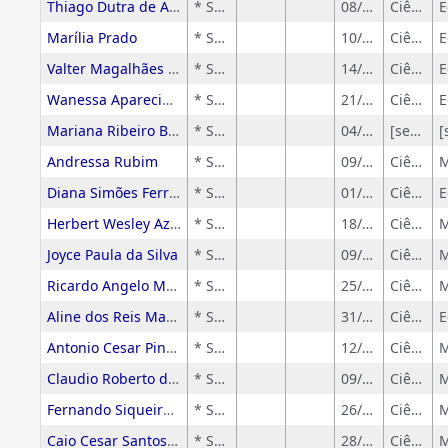
Thiago Dutra de Araujo
* Sem rótulo
08/10/2025
Ciências Sociais Aplicadas
Marília Prado
* Sem rótulo
10/06/2025
Ciências Humanas
Valter Magalhães Costa
* Sem rótulo
14/02/2024
Ciências Humanas
Wanessa Aparecida Trevizan de Lima
* Sem rótulo
21/02/2024
Ciências Humanas
Mariana Ribeiro Busatta
* Sem rótulo
04/03/2024
[sem-grandeArea]
Andressa Rubim
* Sem rótulo
09/07/2024
Ciências Exatas e da Terra
Diana Simões Ferreira
* Sem rótulo
01/09/2023
Ciências Humanas
Herbert Wesley Azevedo
* Sem rótulo
18/09/2023
Ciências Exatas e da Terra
Joyce Paula da Silva
* Sem rótulo
09/04/2017
Ciências Exatas e da Terra
Ricardo Angelo Monteiro Canale
* Sem rótulo
25/10/2025
Ciências Exatas e da Terra
Aline dos Reis Matheus
* Sem rótulo
31/03/2024
Ciências Humanas
Antonio Cesar Pinheiro
* Sem rótulo
12/01/2026
Ciências Exatas e da Terra
Claudio Roberto de Oliveira
* Sem rótulo
09/09/2025
Ciências Exatas e da Terra
Fernando Siqueira Vieira Lima
* Sem rótulo
26/10/2021
Ciências Exatas e da Terra
Caio Cesar Santos Diniz
* Sem rótulo
28/07/2016
Ciências Exatas e da Terra