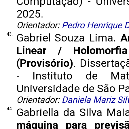
Computação) - Univers
2025.
Orientador:
Pedro Henrique D
43.
Gabriel Souza Lima.
A
Linear / Holomorf
(Provisório)
. Disserta
- Instituto de Mat
Universidade de São Pau
Orientador:
Daniela Mariz Sil
44.
Gabriella da Silva Mai
máquina para previs