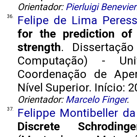
Orientador:
Pierluigi Benevier
36.
Felipe de Lima Peres
for the prediction o
strength
. Dissertaçã
Computação) - Uni
Coordenação de Aper
Nível Superior. Início: 
Orientador:
Marcelo Finger
.
37.
Felippe Montibeller da
Discrete Schroding