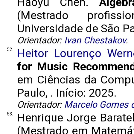
Haoyu Chen.
Algeb
(Mestrado profis
Universidade de São Pau
Orientador:
Ivan Chestakov
.
52.
Heitor Lourenço Wern
for Music Recommend
em Ciências da Compu
Paulo, . Início: 2025.
Orientador:
Marcelo Gomes d
53.
Henrique Jorge Baratel
(Mestrado em Matemáti