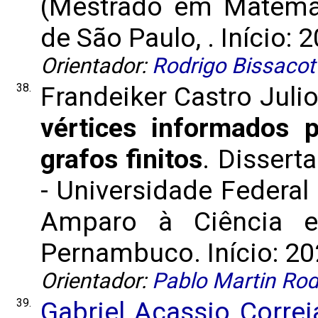
(Mestrado em Matemát
de São Paulo, . Início: 
Orientador:
Rodrigo Bissacot
38.
Frandeiker Castro Juli
vértices informados 
grafos finitos
. Dissert
- Universidade Federa
Amparo à Ciência e
Pernambuco. Início: 20
Orientador:
Pablo Martin Rod
39.
Gabriel Acassio Correi