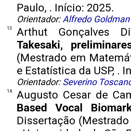
Paulo, . Início: 2025.
Orientador:
Alfredo Goldman
13.
Arthut Gonçalves D
Takesaki, preliminare
(Mestrado em Matemáti
e Estatística da USP, . I
Orientador:
Severino Toscan
14.
Augusto Cesar de Ca
Based Vocal Biomark
Dissertação (Mestrad