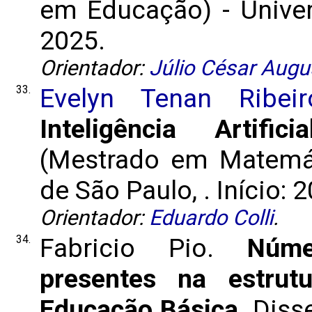
em Educação) - Univers
2025.
Orientador:
Júlio César Augu
33.
Evelyn Tenan Ribeir
Inteligência Artific
(Mestrado em Matemát
de São Paulo, . Início: 
Orientador:
Eduardo Colli
.
34.
Fabricio Pio.
Núme
presentes na estrut
Educação Básica
. Diss