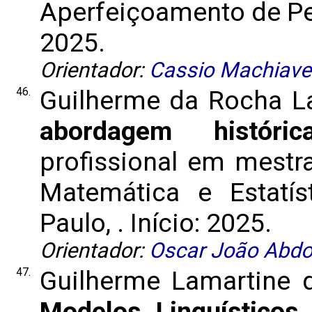
Aperfeiçoamento de Pess
2025.
Orientador:
Cassio Machiavel
46.
Guilherme da Rocha L
abordagem históric
profissional em mestrad
Matemática e Estatís
Paulo, . Início: 2025.
Orientador:
Oscar João Abdo
47.
Guilherme Lamartine 
Modelos Linguísticos 