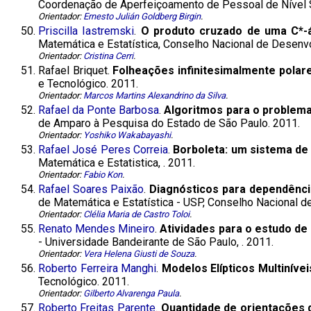
Coordenação de Aperfeiçoamento de Pessoal de Nível S
Orientador:
Ernesto Julián Goldberg Birgin
.
50.
Priscilla Iastremski
.
O produto cruzado de uma C*-
Matemática e Estatística, Conselho Nacional de Desenvo
Orientador:
Cristina Cerri
.
51.
Rafael Briquet.
Folheações infinitesimalmente polar
e Tecnológico. 2011.
Orientador:
Marcos Martins Alexandrino da Silva
.
52.
Rafael da Ponte Barbosa
.
Algoritmos para o problema
de Amparo à Pesquisa do Estado de São Paulo. 2011.
Orientador:
Yoshiko Wakabayashi
.
53.
Rafael José Peres Correia
.
Borboleta: um sistema de 
Matemática e Estatistica, . 2011.
Orientador:
Fabio Kon
.
54.
Rafael Soares Paixão
.
Diagnósticos para dependênci
de Matemática e Estatística - USP, Conselho Nacional d
Orientador:
Clélia Maria de Castro Toloi
.
55.
Renato Mendes Mineiro
.
Atividades para o estudo de
- Universidade Bandeirante de São Paulo, . 2011.
Orientador:
Vera Helena Giusti de Souza
.
56.
Roberto Ferreira Manghi
.
Modelos Elípticos Multinívei
Tecnológico. 2011.
Orientador:
Gilberto Alvarenga Paula
.
57.
Roberto Freitas Parente
.
Quantidade de orientações d