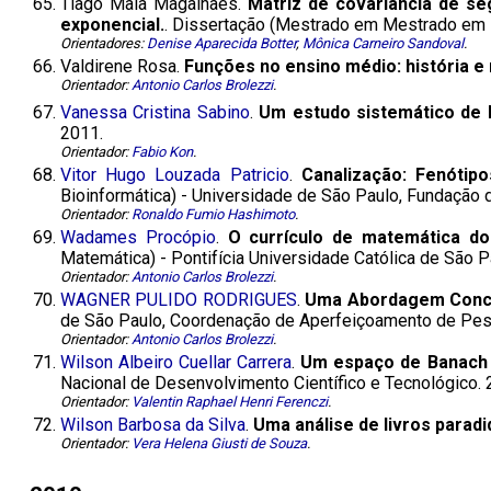
65.
Tiago Maia Magalhães.
Matriz de covariância de s
exponencial.
. Dissertação (Mestrado em Mestrado em Es
Orientadores:
Denise Aparecida Botter
,
Mônica Carneiro Sandoval
.
66.
Valdirene Rosa.
Funções no ensino médio: história 
Orientador:
Antonio Carlos Brolezzi
.
67.
Vanessa Cristina Sabino
.
Um estudo sistemático de l
2011.
Orientador:
Fabio Kon
.
68.
Vitor Hugo Louzada Patricio
.
Canalização: Fenóti
Bioinformática) - Universidade de São Paulo, Fundação
Orientador:
Ronaldo Fumio Hashimoto
.
69.
Wadames Procópio
.
O currículo de matemática d
Matemática) - Pontifícia Universidade Católica de São Pa
Orientador:
Antonio Carlos Brolezzi
.
70.
WAGNER PULIDO RODRIGUES
.
Uma Abordagem Conce
de São Paulo, Coordenação de Aperfeiçoamento de Pess
Orientador:
Antonio Carlos Brolezzi
.
71.
Wilson Albeiro Cuellar Carrera
.
Um espaço de Banach 
Nacional de Desenvolvimento Científico e Tecnológico. 
Orientador:
Valentin Raphael Henri Ferenczi
.
72.
Wilson Barbosa da Silva
.
Uma análise de livros parad
Orientador:
Vera Helena Giusti de Souza
.