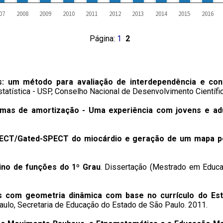
07
2008
2009
2010
2011
2012
2013
2014
2015
2016
Página:
1
2
: um método para avaliação de interdependência e cont
statística - USP, Conselho Nacional de Desenvolvimento Científi
mas de amortização - Uma experiência com jovens e ad
CT/Gated-SPECT do miocárdio e geração de um mapa p
no de funções do 1º Grau
. Dissertação (Mestrado em Educa
es com geometria dinâmica com base no currículo do Es
Paulo, Secretaria de Educação do Estado de São Paulo. 2011.