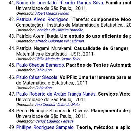
41.
Nome do orientado: Ricardo Ramos Silva
.
Familia mu
Universidade de São Paulo, . 2011.
Orientador:
Albert Meads Fisher
.
42.
Patricia Alves Rodrigues
.
iTarefa: componente Moo
Computação) - Instituto de Matemática e Estatística, . 2
Orientador:
Leônidas de Oliveira Brandão
.
43.
Patrícia Akemi Ikeda.
Um estudo do uso eficiente de 
Orientador:
Alfredo Goldman vel Lejbman
.
44.
Patrícia Nagami Murakami.
Causalidade de Granger
Matemática e Estatística - USP, . 2011.
Orientador:
Clélia Maria de Castro Toloi
.
45.
Paulo Cheque Bernardo
.
Padrões de Testes Automat
Orientador:
Fabio Kon
.
46.
Paulo César Siécola
.
VoIPFix: Uma ferramenta para an
de Matemática e Estatistica, . 2011.
Orientador:
Fabio Kon
.
47.
Paulo Roberto de Araújo França Nunes
.
Serviços Web: 
Universidade de São Paulo, . 2011.
Orientador:
Ana Cristina Vieira de Melo
.
48.
Pedro Henrique Simões de Oliveira.
Planejamento de p
Universidade de São Paulo, . 2011.
Orientador:
Carlos Eduardo Ferreira
.
49.
Phillipe Rodrigues Sampaio
.
Teoria, métodos e aplic