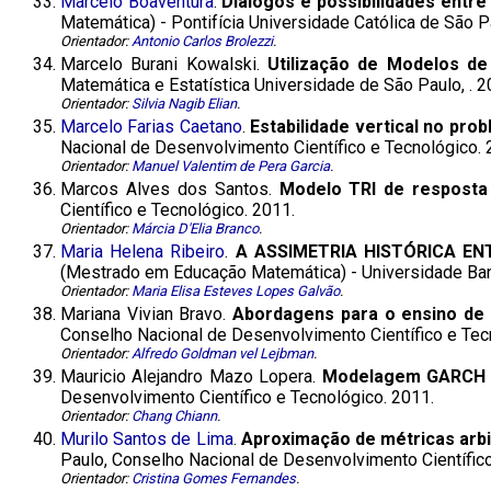
33.
Marcelo Boaventura
.
Diálogos e possibilidades entr
Matemática) - Pontifícia Universidade Católica de São Pa
Orientador:
Antonio Carlos Brolezzi
.
34.
Marcelo Burani Kowalski.
Utilização de Modelos d
Matemática e Estatística Universidade de São Paulo, . 2
Orientador:
Silvia Nagib Elian
.
35.
Marcelo Farias Caetano
.
Estabilidade vertical no pro
Nacional de Desenvolvimento Científico e Tecnológico. 
Orientador:
Manuel Valentim de Pera Garcia
.
36.
Marcos Alves dos Santos.
Modelo TRI de resposta
Científico e Tecnológico. 2011.
Orientador:
Márcia D'Elia Branco
.
37.
Maria Helena Ribeiro
.
A ASSIMETRIA HISTÓRICA EN
(Mestrado em Educação Matemática) - Universidade Band
Orientador:
Maria Elisa Esteves Lopes Galvão
.
38.
Mariana Vivian Bravo.
Abordagens para o ensino de
Conselho Nacional de Desenvolvimento Científico e Tec
Orientador:
Alfredo Goldman vel Lejbman
.
39.
Mauricio Alejandro Mazo Lopera.
Modelagem GARCH m
Desenvolvimento Científico e Tecnológico. 2011.
Orientador:
Chang Chiann
.
40.
Murilo Santos de Lima
.
Aproximação de métricas arbi
Paulo, Conselho Nacional de Desenvolvimento Científico
Orientador:
Cristina Gomes Fernandes
.