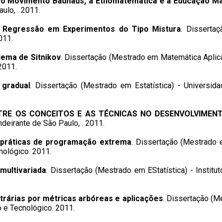
e o Movimento Bauhaus, a Etnomatemática e a Educação Ma
ulo, . 2011.
e Regressão em Experimentos do Tipo Mistura
. Disserta
011.
blema de Sitnikov
. Dissertação (Mestrado em Matemática Aplicad
2011.
 gradual
. Dissertação (Mestrado em Estatística) - Universi
TRE OS CONCEITOS E AS TÉCNICAS NO DESENVOLVIMENT
eirante de São Paulo, . 2011.
 práticas de programação extrema
. Dissertação (Mestrado 
nológico. 2011.
ultivariada
. Dissertação (Mestrado em EStatística) - Institu
trárias por métricas arbóreas e aplicações
. Dissertação (
 e Tecnológico. 2011.