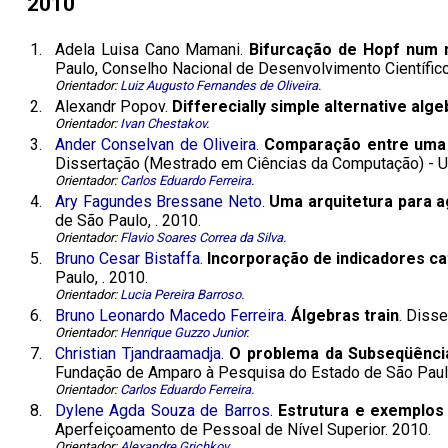
2010
1.
Adela Luisa Cano Mamani.
Bifurcação de Hopf num 
Paulo, Conselho Nacional de Desenvolvimento Científico
Orientador:
Luiz Augusto Fernandes de Oliveira
.
2.
Alexandr Popov.
Differecially simple alternative alg
Orientador:
Ivan Chestakov
.
3.
Ander Conselvan de Oliveira
.
Comparação entre uma 
Dissertação (Mestrado em Ciências da Computação) - Un
Orientador:
Carlos Eduardo Ferreira
.
4.
Ary Fagundes Bressane Neto
.
Uma arquitetura para 
de São Paulo, . 2010.
Orientador:
Flavio Soares Correa da Silva
.
5.
Bruno Cesar Bistaffa
.
Incorporação de indicadores c
Paulo, . 2010.
Orientador:
Lucia Pereira Barroso
.
6.
Bruno Leonardo Macedo Ferreira
.
Álgebras train
. Diss
Orientador:
Henrique Guzzo Junior
.
7.
Christian Tjandraamadja
.
O problema da Subseqüênc
Fundação de Amparo à Pesquisa do Estado de São Paul
Orientador:
Carlos Eduardo Ferreira
.
8.
Dylene Agda Souza de Barros
.
Estrutura e exemplos 
Aperfeiçoamento de Pessoal de Nível Superior. 2010.
Orientador:
Alexandre Grichkov
.