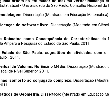
egunda ordem do estimador de máxima verossimilhança cor
tatística) - Universidade de São Paulo, Conselho Nacional de 
e modelagem
. Dissertação (Mestrado em Educação Matemática) - 
icenças de software livre
. Dissertação (Mestrado em Ciência
pos Robustos como Consequência de Características da
 de Amparo à Pesquisa do Estado de São Paulo. 2011.
o Estado de São Paulo: sugestões de atividades com o
ulo, . 2011.
itual de Volumes No Ensino Médio
. Dissertação (Mestrado 
oal de Nível Superior. 2011.
não isomorfo ao conjugado complexo
. Dissertação (Mestr
2011.
idáticos de Geometria
. Dissertação (Mestrado em Educação Mat