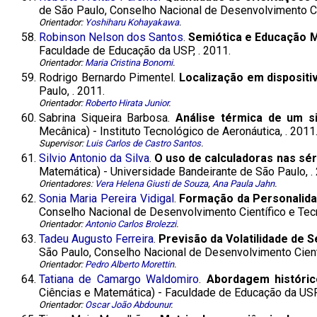
de São Paulo, Conselho Nacional de Desenvolvimento Ci
Orientador:
Yoshiharu Kohayakawa
.
58.
Robinson Nelson dos Santos
.
Semiótica e Educação M
Faculdade de Educação da USP, . 2011.
Orientador:
Maria Cristina Bonomi
.
59.
Rodrigo Bernardo Pimentel.
Localização em dispositiv
Paulo, . 2011.
Orientador:
Roberto Hirata Junior
.
60.
Sabrina Siqueira Barbosa.
Análise térmica de um s
Mecânica) - Instituto Tecnológico de Aeronáutica, . 2011
Supervisor:
Luis Carlos de Castro Santos
.
61.
Silvio Antonio da Silva
.
O uso de calculadoras nas sér
Matemática) - Universidade Bandeirante de São Paulo, .
Orientadores:
Vera Helena Giusti de Souza
,
Ana Paula Jahn
.
62.
Sonia Maria Pereira Vidigal
.
Formação da Personalidad
Conselho Nacional de Desenvolvimento Científico e Tec
Orientador:
Antonio Carlos Brolezzi
.
63.
Tadeu Augusto Ferreira
.
Previsão da Volatilidade de 
São Paulo, Conselho Nacional de Desenvolvimento Cientí
Orientador:
Pedro Alberto Morettin
.
64.
Tatiana de Camargo Waldomiro
.
Abordagem históric
Ciências e Matemática) - Faculdade de Educação da USP
Orientador:
Oscar João Abdounur
.