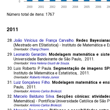
0
2000
2001
2002
2003
2004
2005
2006
20
Número total de itens: 1767
2011
28.
João Vinícius de França Carvalho
.
Redes Bayesianas
(Mestrado em EStatística) - Instituto de Matemática e E
Orientador:
Chang Chiann
.
29.
Leonardo Gerardini
.
Modelagem matemática e siste
Universidade Bandeirante de São Paulo, . 2011.
Orientador:
Vera Helena Giusti de Souza
.
30.
Luis Roberto P. Paula.
Segmentação de imagens SPE
Instituto de Matemática e Estatística, . 2011.
Orientador:
Roberto Hirata Junior
.
31.
Luiz Gonçalves Filho
.
Modelagem matemática e ensi
Paulo, . 2011.
Orientador:
Antonio Carlos Brolezzi
.
32.
Marcelo Balduino Silva
.
Secções cônicas: atividad
Matemática) - Pontifícia Universidade Católica de São 
Orientador:
Antonio Carlos Brolezzi
.