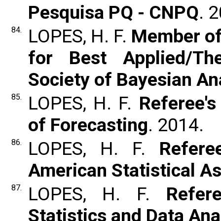
Pesquisa PQ - CNPQ
. 
84.
LOPES, H. F.
Member of
for Best Applied/The
Society of Bayesian An
85.
LOPES, H. F.
Referee's
of Forecasting
. 2014.
86.
LOPES, H. F.
Refere
American Statistical A
87.
LOPES, H. F.
Refer
Statistics and Data Ana