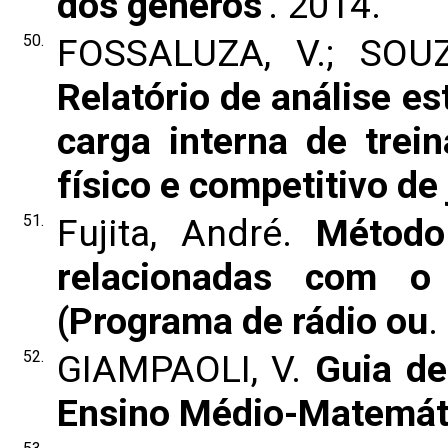
dos gêneros'
. 2014.
50.
FOSSALUZA, V.; SOUZ
Relatório de análise est
carga interna de tre
físico e competitivo de
51.
Fujita, André.
Método 
relacionadas com o 
(Programa de rádio ou
.
52.
GIAMPAOLI, V.
Guia de
Ensino Médio-Matemát