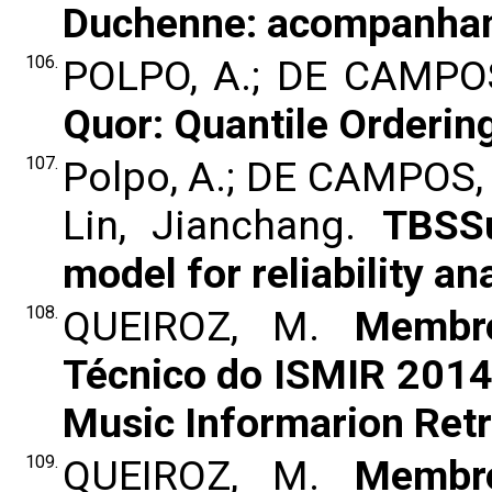
Duchenne: acompanhame
106.
POLPO, A.; DE CAMPOS,
Quor: Quantile Ordering
107.
Polpo, A.; DE CAMPOS, C.P
Lin, Jianchang.
TBSSu
model for reliability an
108.
QUEIROZ, M.
Membr
Técnico do ISMIR 2014
Music Informarion Retr
109.
QUEIROZ, M.
Membr