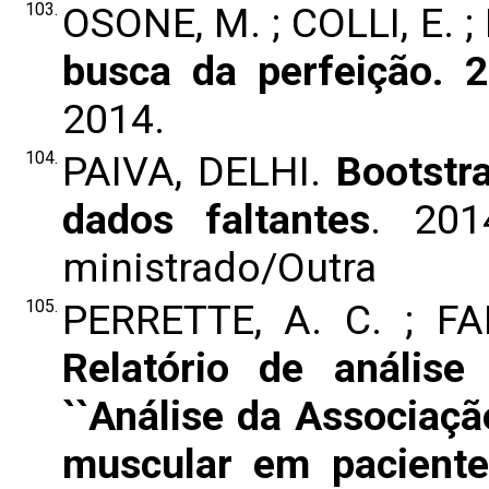
103.
OSONE, M. ; COLLI, E. 
busca da perfeição. 
2014.
104.
PAIVA, DELHI.
Bootstr
dados faltantes
. 201
ministrado/Outra
105.
PERRETTE, A. C. ; FAL
Relatório de análise 
``Análise da Associaçã
muscular em paciente