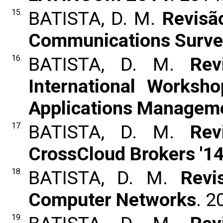
15.
BATISTA, D. M.
Revisão
Communications Survey
16.
BATISTA, D. M.
Rev
International Worksh
Applications Managem
17.
BATISTA, D. M.
Rev
CrossCloud Brokers '1
18.
BATISTA, D. M.
Revi
Computer Networks
. 2
19.