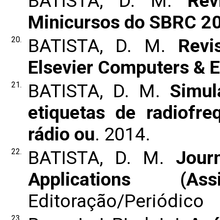
BATISTA, D. M.
Rev
Minicursos do SBRC 2
20.
BATISTA, D. M.
Revi
Elsevier Computers & E
21.
BATISTA, D. M.
Simul
etiquetas de radiofr
rádio ou
. 2014.
22.
BATISTA, D. M.
Jour
Applications (Ass
Editoração/Periódico
23.