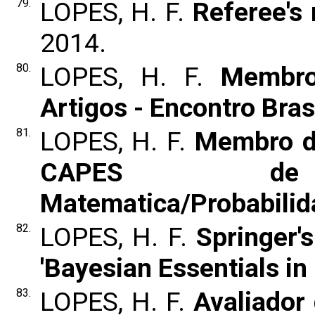
79.
LOPES, H. F.
Referee's
2014.
80.
LOPES, H. F.
Membro
Artigos - Encontro Bras
81.
LOPES, H. F.
Membro d
CAPES 
Matematica/Probabilid
82.
LOPES, H. F.
Springer'
'Bayesian Essentials in 
83.
LOPES, H. F.
Avaliador