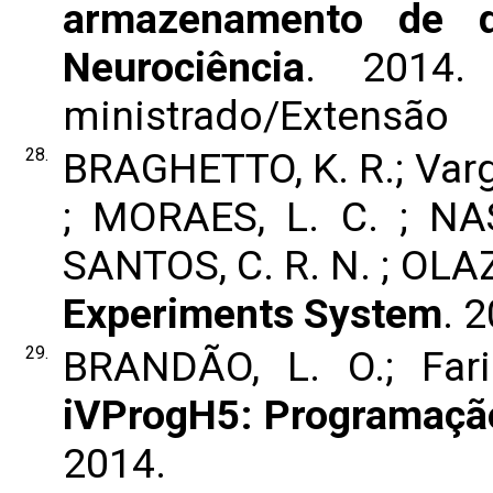
armazenamento de 
Neurociência
. 2014.
ministrado/Extensão
28.
BRAGHETTO, K. R.; Varga
; MORAES, L. C. ; NA
SANTOS, C. R. N. ; OLA
Experiments System
. 
29.
BRANDÃO, L. O.; Faria
iVProgH5: Programação 
2014.