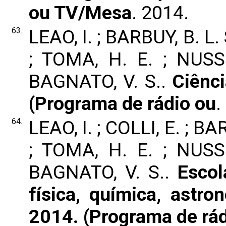
ou TV/Mesa
. 2014.
63.
LEAO, I. ; BARBUY, B. L. 
; TOMA, H. E. ; NUSS
BAGNATO, V. S..
Ciênci
(Programa de rádio ou
.
64.
LEAO, I. ; COLLI, E. ; BA
; TOMA, H. E. ; NUSS
BAGNATO, V. S..
Escol
física, química, astro
2014. (Programa de rád