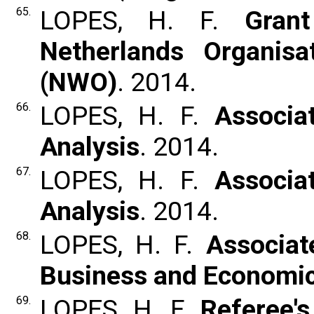
65.
LOPES, H. F.
Gran
Netherlands Organisa
(NWO)
. 2014.
66.
LOPES, H. F.
Associa
Analysis
. 2014.
67.
LOPES, H. F.
Associa
Analysis
. 2014.
68.
LOPES, H. F.
Associat
Business and Economic 
69.
LOPES, H. F.
Referee's