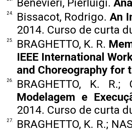
Benevieri, Pierluigi.
Aná
24.
Bissacot, Rodrigo.
An I
2014. Curso de curta d
25.
BRAGHETTO, K. R.
Memb
IEEE International Wor
and Choreography for t
26.
BRAGHETTO, K. R.; 
Modelagem e Execuçã
2014. Curso de curta 
27.
BRAGHETTO, K. R.; NAS