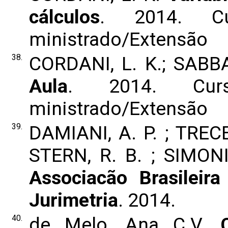
cálculos
. 2014. C
ministrado/Extensão
38.
CORDANI, L. K.; SABB
Aula
. 2014. Cur
ministrado/Extensão
39.
DAMIANI, A. P. ; TRECE
STERN, R. B. ; SIMONI
Associacão Brasileir
Jurimetria
. 2014.
40.
de Melo, Ana C.V.