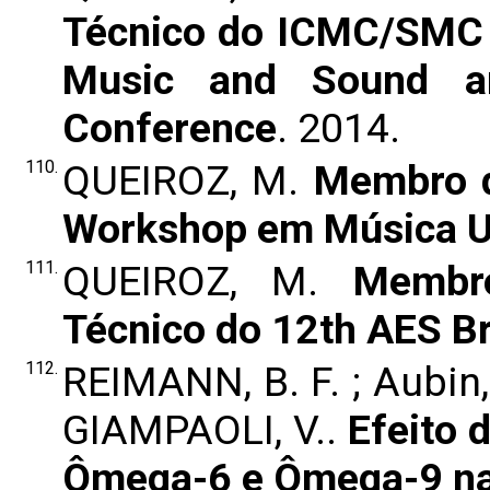
Técnico do ICMC/SMC 
Music and Sound a
Conference
. 2014.
110.
QUEIROZ, M.
Membro d
Workshop em Música U
111.
QUEIROZ, M.
Membr
Técnico do 12th AES Br
112.
REIMANN, B. F. ; Aubin,
GIAMPAOLI, V..
Efeito 
Ômega-6 e Ômega-9 na r