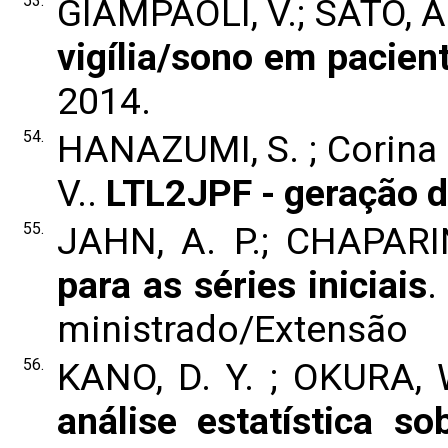
53.
GIAMPAOLI, V.; SATO, A.
vigília/sono em pacient
2014.
54.
HANAZUMI, S. ; Corina 
V..
LTL2JPF - geração d
55.
JAHN, A. P.; CHAPARI
para as séries iniciais
.
ministrado/Extensão
56.
KANO, D. Y. ; OKURA, W
análise estatística s