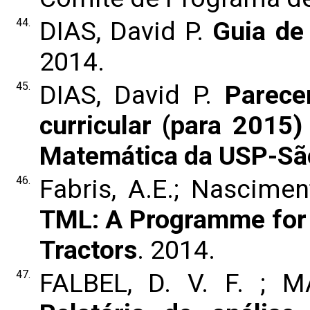
44.
DIAS, David P.
Guia de
2014.
45.
DIAS, David P.
Parece
curricular (para 2015
Matemática da USP-Sã
46.
Fabris, A.E.; Nascimen
TML: A Programme for P
Tractors
. 2014.
47.
FALBEL, D. V. F. ; MA