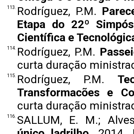
113.
Rodríguez, P.M.
Parec
Etapa do 22º Simpósi
Científica e Tecnológi
114.
Rodríguez, P.M.
Passei
curta duração ministr
115.
Rodríguez, P.M.
Te
Transformacões e Co
curta duração ministra
116.
SALLUM, E. M.; Alves
único ladrilho
. 2014. 