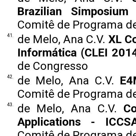
Brazilian Simposiu
Comitê de Programa d
41.
de Melo, Ana C.V.
XL Co
Informática (CLEI 201
de Congresso
42.
de Melo, Ana C.V.
E4
Comitê de Programa d
43.
de Melo, Ana C.V.
Co
Applications - ICC
Comitê de Programa d