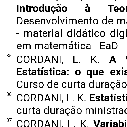
Introdução à Te
Desenvolvimento de mat
- material didático dig
em matemática - EaD
35.
CORDANI, L. K.
A V
Estatística: o que ex
Curso de curta duraçã
36.
CORDANI, L. K.
Estatís
curta duração ministr
37.
CORDANI, L. K.
Variab