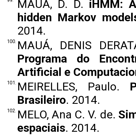
99.
MAUÁ, D. D.
iHMM: A 
hidden Markov models
2014.
100.
MAUÁ, DENIS DERAT
Programa do Encontr
Artificial e Computaci
101.
MEIRELLES, Paulo.
Brasileiro
. 2014.
102.
MELO, Ana C. V. de.
Sim
espaciais
. 2014.