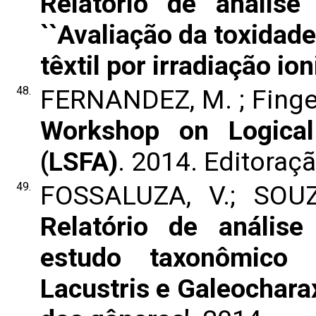
Relatório de análise 
``Avaliação da toxidad
têxtil por irradiação ioni
48.
FERNANDEZ, M. ; Finge
Workshop on Logica
(LSFA)
. 2014. Editoraç
49.
FOSSALUZA, V.; SOUZ
Relatório de análise
estudo taxonômico
Lacustris e Galeochara