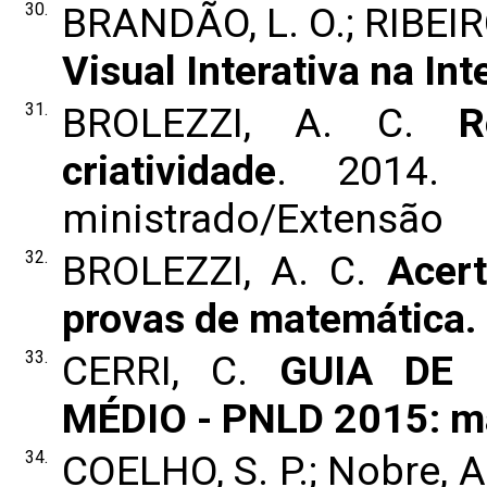
30.
BRANDÃO, L. O.; RIBEIRO
Visual Interativa na Int
31.
BROLEZZI, A. C.
R
criatividade
. 2014. 
ministrado/Extensão
32.
BROLEZZI, A. C.
Acer
provas de matemática.
33.
CERRI, C.
GUIA DE 
MÉDIO - PNLD 2015: m
34.
COELHO, S. P.; Nobre, A.