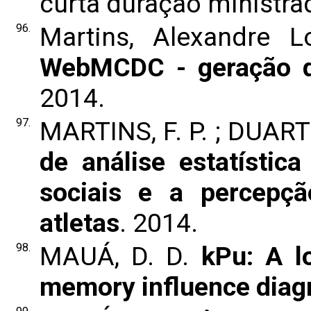
curta duração ministr
96.
Martins, Alexandre L
WebMCDC - geração d
2014.
97.
MARTINS, F. P. ; DUARTE,
de análise estatística
sociais e a percepç
atletas
. 2014.
98.
MAUÁ, D. D.
kPu: A lo
memory influence dia