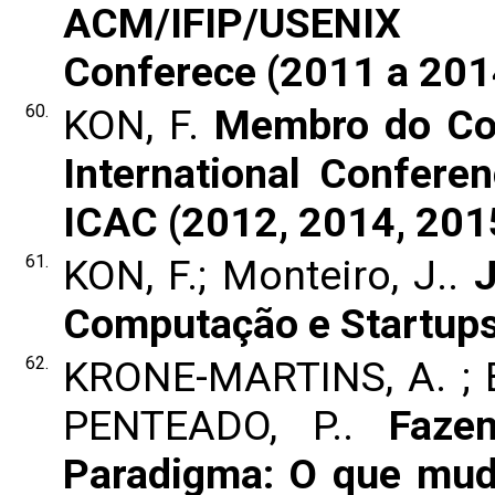
ACM/IFIP/USENIX I
Conferece (2011 a 201
60.
KON, F.
Membro do Co
International Confer
ICAC (2012, 2014, 201
61.
KON, F.; Monteiro, J..
Computação e Startups
62.
KRONE-MARTINS, A. ; B
PENTEADO, P..
Faze
Paradigma: O que mud