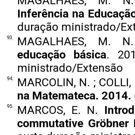
MAGALHAES, M. 
Inferência na Educaçã
duração ministrado/Ex
93.
MAGALHAES, M. 
educação básica
. 20
ministrado/Extensão
94.
MARCOLIN, N. ; COLLI, 
na Matemateca. 2014. 
95.
MARCOS, E. N.
Intro
commutative Gröbner 