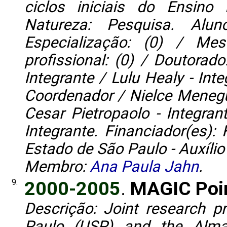
ciclos iniciais do Ensino 
Natureza: Pesquisa. Alun
Especialização: (0) / Me
profissional: (0) / Doutorado
Integrante / Lulu Healy - Int
Coordenador / Nielce Menegu
Cesar Pietropaolo - Integr
Integrante. Financiador(es
Estado de São Paulo - Auxílio 
Membro:
Ana Paula Jahn
.
9.
2000-2005
.
MAGIC Poi
Descrição: Joint research p
Paulo (USP) and the Alma