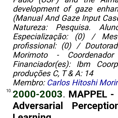
development of gaze enhan
(Manual And Gaze Input Casca
Natureza: Pesquisa. Alun
Especialização: (0) / Me
profissional: (0) / Doutorad
Morimoto - Coordenador 
Financiador(es): Ibm Coor
produções C, T & A: 14
Membro:
Carlos Hitoshi Mor
10.
2000-2003
.
MAPPEL - M
Adversarial Perceptio
Learning