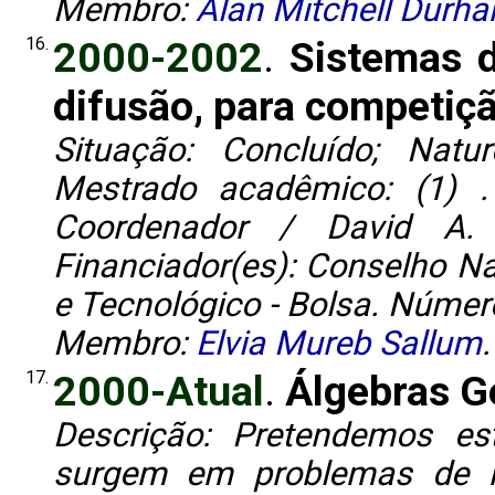
Membro:
Alan Mitchell Durh
16.
2000-2002
.
Sistemas d
difusão, para competiçã
Situação: Concluído; Natu
Mestrado acadêmico: (1) .
Coordenador / David A. Z
Financiador(es): Conselho Na
e Tecnológico - Bolsa. Númer
Membro:
Elvia Mureb Sallum
.
17.
2000-Atual
.
Álgebras G
Descrição: Pretendemos es
surgem em problemas de he