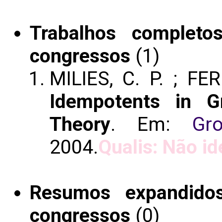
Trabalhos completo
congressos
(1)
MILIES, C. P. ; FER
Idempotents in G
Theory
. Em:
Gr
2004.
Qualis: Não id
Resumos expandido
congressos
(0)