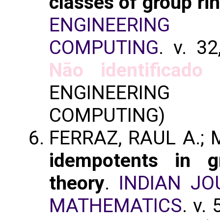
classes of group ri
ENGINEERING
COMPUTING
. v. 3
Não identificado
(
ENGINEERING
COMPUTING)
FERRAZ, RAUL A.; 
idempotents in g
theory
.
INDIAN JO
MATHEMATICS
. v.