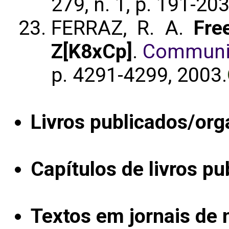
279, n. 1, p. 191-203
FERRAZ, R. A.
Fre
Z[K8xCp]
.
Communic
p. 4291-4299, 2003.
Livros publicados/org
Capítulos de livros pu
Textos em jornais de n