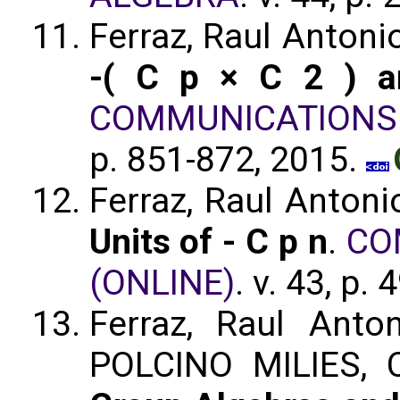
Ferraz, Raul Anto
-( C p × C 2 ) 
COMMUNICATIONS 
p. 851-872, 2015.
Ferraz, Raul Anton
Units of - C p n
.
CO
(ONLINE)
. v. 43, p
Ferraz, Raul Ant
POLCINO MILIES,