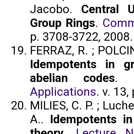
Jacobo.
Central U
Group Rings
.
Commu
p. 3708-3722, 2008
FERRAZ, R. ; POLCIN
Idempotents in g
abelian codes
.
Applications
. v. 13
MILIES, C. P. ; Luch
A..
Idempotents in
theory
.
Lecture N