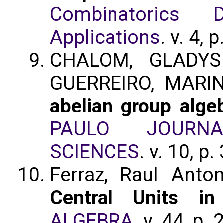
Combinatorics 
Applications
. v. 4,
CHALOM, GLADYS 
GUERREIRO, MARI
abelian group alge
PAULO JOURN
SCIENCES
. v. 10, p
Ferraz, Raul Ant
Central Units in
ALGEBRA
. v. 44, p