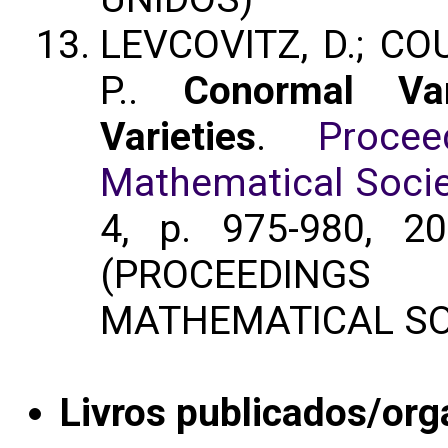
LEVCOVITZ, D.; CO
P..
Conormal Var
Varieties
.
Proce
Mathematical Socie
4, p. 975-980, 20
(PROCEEDING
MATHEMATICAL SOC
Livros publicados/org