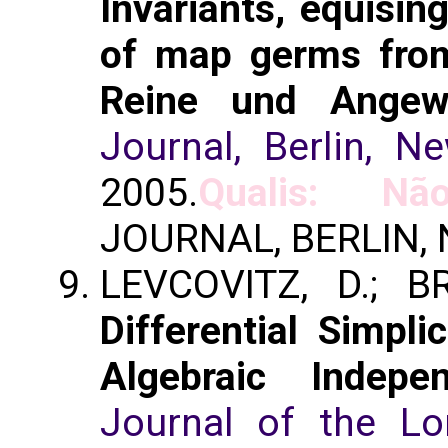
Invariants, equisin
of map germs from
Reine und Angew
Journal, Berlin, N
2005.
Qualis: Não
JOURNAL, BERLIN,
LEVCOVITZ, D.; B
Differential Simpli
Algebraic Indep
Journal of the Lo