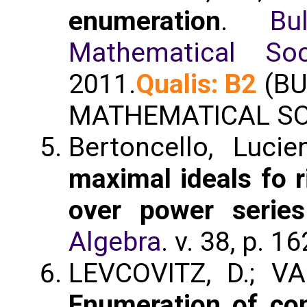
enumeration
.
Bu
Mathematical Soc
2011.
Qualis: B2
(BU
MATHEMATICAL SO
Bertoncello, Luci
maximal ideals fo r
over power series
Algebra
. v. 38, p. 
LEVCOVITZ, D.; VA
Enumeration of con