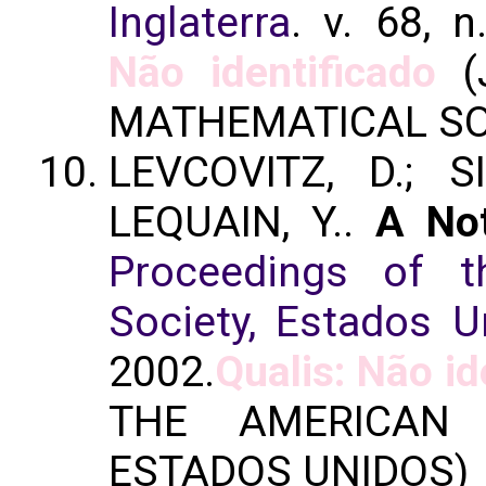
Inglaterra
. v. 68, n
Não identificado
(
MATHEMATICAL SOC
LEVCOVITZ, D.; S
LEQUAIN, Y..
A Not
Proceedings of t
Society, Estados U
2002.
Qualis: Não id
THE AMERICAN 
ESTADOS UNIDOS)