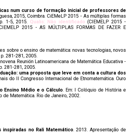
icas num curso de formação inicial de professores de
guesa, 2015, Coimbra. CiEMeLP 2015 - As múltiplas formas
p. 1-5, 2015.
Qualis: Não identificado
(CIEMELP 2015 -
CIEMELP 2015 - AS MÚLTIPLAS FORMAS DE FAZER E
ões sobre o ensino de matemática: novas tecnologias, novos
 p. 281-281, 2005.
onovena Reunión Latinoamericana de Matemática Educativa -
p. 281-281, 2005.
duação: uma proposta que leve em conta a cultura dos
Anais do II Congresso Internacional de Etnomatemática. Ouro
o Ensino Médio e o Cálculo
. Em: I Colóquio de História e
o de Matemática. Rio de Janeiro, 2002.
 inspiradas no Rali Matemático
. 2013. Apresentação de