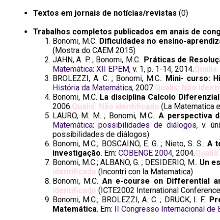
Textos em jornais de notícias/revistas
(0)
Trabalhos completos publicados em anais de con
Bonomi, M.C.
Dificuldades no ensino-aprendi
(Mostra do CAEM 2015)
JAHN, A. P. ; Bonomi, M.C..
Práticas de Resoluç
Matemática: XII EPEM
, v. 1, p. 1-14, 2014.
Qualis:
BROLEZZI, A. C. ; Bonomi, M.C..
Mini- curso: 
História da Matemática
, 2007.
Qualis: Não ident
Bonomi, M.C.
La disciplina Calcolo Diferenzial
2006.
Qualis: Não identificado
(La Matematica e 
LAURO, M. M. ; Bonomi, M.C..
A perspectiva d
Matemática: possibilidades de diálogos
, v. ú
possibilidades de diálogos)
Bonomi, M.C.; BOSCAINO, E. G. ; Nieto, S. S..
A t
investigação
. Em:
COBENGE 2004
, 2004.
Qualis
Bonomi, M.C.; ALBANO, G. ; DESIDERIO, M..
Un es
identificado
(Incontri con la Matematica)
Bonomi, M.C.
An e-course on Differential an
identificado
(ICTE2002 International Conference 
Bonomi, M.C.; BROLEZZI, A. C. ; DRUCK, I. F..
Pr
Matemática
. Em:
II Congresso Internacional de