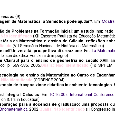
gressos
(9)
zagem de Matemática: a Semiótica pode ajudar?
. Em:
Mostra
ão de Problemas na Formação Inicial: um estudo inspirado
 Não identificado
(XII Encontro Paulista de Educação Matemáti
História da Matemática e ensino de Cálculo: reflexões s
ificado
(VII Seminário Nacional de História da Matemática)
e nell'Università: prospettiva di creazione
. Em:
La Matematic
la sua didattica: vent'anni di impegno)
e Clairaut para o ensino de geometria no século XVIII
. E
nico, p. 569-586, 2005.
Qualis: Não identificado
(1o SPHEM - 
ecnologia no ensino da Matemática no Curso de Engenha
: Não identificado
(COBENGE 2004)
empio de trasposizione didattica in ambiente tecnologico
.
d Integral Calculus
. Em:
ICTE2002 International Conference
on ICT's in Education)
eparação para a docência de graduação: uma proposta qu
 Etnomatemática
, 2002.
Qualis: Não identificado
(II Congresso In