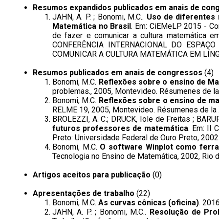
Resumos expandidos publicados em anais de con
JAHN, A. P. ; Bonomi, M.C..
Uso de diferentes 
Matemática no Brasil
. Em: CiEMeLP 2015 - Co
de fazer e comunicar a cultura matemática em
CONFERÊNCIA INTERNACIONAL DO ESPAÇO 
COMUNICAR A CULTURA MATEMÁTICA EM LÍNG
Resumos publicados em anais de congressos
(4)
Bonomi, M.C.
Reflexões sobre o ensino de Ma
problemas., 2005, Montevideo. Résumenes de la X
Bonomi, M.C.
Reflexões sobre o ensino de ma
RELME 19, 2005, Montevideo. Résumenes de la XI
BROLEZZI, A. C.; DRUCK, Iole de Freitas ; BARUF
futuros professores de matemática
. Em: II
Preto: Universidade Federal de Ouro Preto, 2002
Bonomi, M.C.
O software Winplot como ferra
Tecnologia no Ensino de Matemática, 2002, Rio de
Artigos aceitos para publicação
(0)
Apresentações de trabalho
(22)
Bonomi, M.C.
As curvas cônicas (oficina)
. 201
JAHN, A. P. ; Bonomi, M.C..
Resolução de Prob