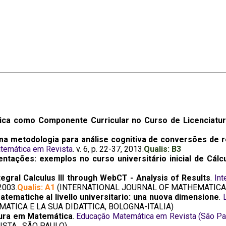
tica como Componente Curricular no Curso de Licenciat
a metodologia para análise cognitiva de conversões de 
temática em Revista
. v. 6, p. 22-37, 2013.
Qualis: B3
tações: exemplos no curso universitário inicial de Cálcul
ntegral Calculus III through WebCT - Analysis of Results
.
Int
 2003.
Qualis: A1
(INTERNATIONAL JOURNAL OF MATHEMATICAL
matematiche al livello universitario: una nuova dimensione
.
MATICA E LA SUA DIDATTICA, BOLOGNA-ITALIA)
tura em Matemática
.
Educação Matemática em Revista (São Pau
STA , SÃO PAULO)