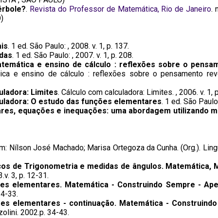
érbole?
.
Revista do Professor de Matemática, Rio de Janeiro
. 
)
ais
. 1 ed. São Paulo: , 2008. v. 1, p. 137.
adas
. 1 ed. São Paulo: , 2007. v. 1, p. 208.
atemática e ensino de cálculo : reflexões sobre o pensam
tica e ensino de cálculo : reflexões sobre o pensamento reve
uladora: Limites
. Cálculo com calculadora: Limites. , 2006. v. 1, 
uladora: O estudo das funções elementares
. 1 ed. São Paulo:
res, equações e inequações: uma abordagem utilizando 
Em: Nílson José Machado; Marisa Ortegoza da Cunha. (Org.). Ling
cos de Trigonometria e medidas de ângulos. Matemática, 
.v. 3, p. 12-31.
es elementares. Matemática - Construindo Sempre - Aper
24-33.
es elementares - continuação. Matemática - Construindo
olini. 2002.p. 34-43.