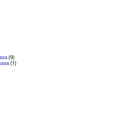
ssos
(9)
ssos
(1)