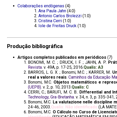
Colaborações endôgenas
(4)
Ana Paula Jahn
(4.0)
Antonio Carlos Brolezzi
(1.0)
Cristina Cerri
(1.0)
Iole de Freitas Druck
(1.0)
Produção bibliográfica
Artigos completos publicados em periódicos
(7)
BONOMI, M. C. ; DRUCK, I. F. ; JAHN, A. P..
Prá
Revista
. v. 49A, p. 17-25, 2016.
Qualis: A3
BARROS, L. G. X. ; Bonomi, M.C. ; KARRER, M..
Um
real a valores reais
.
Caminhos da Educação Ma
Bonomi, M.C.
Objetos matemáticos e represen
(UEPB)
. v. 2, p. 10, 2013.
Qualis: C
CERRI, C.; BARUFI, M. C. B..
Differential and I
Technology, Gra-Bretanha
. v. 34, n. 3, p. 335-341,
Bonomi, M.C.
La valutazione nelle discipline 
24-46, 2003.
Qualis: Não identificado
(LA MATE
Bonomi, M.C.
O Cálculo no Curso de Licencia
identificado
(EDUCAÇÃO MATEMÁTICA EM REVI