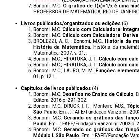
Bonomi, M.C.
O gráfico de f(x)=1/x é uma hip
PROFESSOR DE MATEMÁTICA, RIO DE JANEIRO
Livros publicados/organizados ou edições
(6)
Bonomi, M.C.
Cálculo com Calculadora: Integr
Bonomi, M.C.
Cálculo com Calculadora: Deriv
BROLEZZI, A. C. ; Bonomi, M.C..
História da m
História da Matemática
. História da matemá
Matemática, 2007. v. 01, .
Bonomi, M.C.; HIRATUKA, J. T..
Cálculo com calc
Bonomi, M.C.; HIRATUKA, J. T..
Cálculo com calc
Bonomi, M.C.; LAURO, M. M..
Funções elementa
01, p. 121.
Capítulos de livros publicados
(4)
Bonomi, M.C.
Desafios no Ensino de Cálculo
. 
Editora. 2016.p. 291-302.
Bonomi, M.C.; DRUCK, I. F. ; Monteiro, M.S..
Tópi
São Paulo
. Em: . : FAFE/Fundação Vanzolini. 2003
Bonomi, M.C.
Gerando os gráficos das funçõ
Paulo
. Em: . : FAFE/Fundação Vanzolini. 2002.p. 
Bonomi, M.C.
Gerando os gráficos das funçõ
Módulo I. São Paulo
. Em: . : FAFE/Fundação Vanz