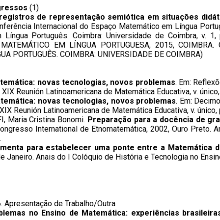
gressos
(1)
registros de representação semiótica em situações didát
nferência Internacional do Espaço Matemático em Língua Portu
 Língua Português. Coimbra: Universidade de Coimbra, v. 1, 
MATEMÁTICO EM LÍNGUA PORTUGUESA, 2015, COIMBRA. 
UA PORTUGUÊS. COIMBRA: UNIVERSIDADE DE COIMBRA)
temática: novas tecnologias, novos problemas
. Em: Reflex
IX Reunión Latinoamericana de Matemática Educativa, v. único,
temática: novas tecnologias, novos problemas
. Em: Decim
X Reunión Latinoamericana de Matemática Educativa, v. único, 
I, Maria Cristina Bonomi.
Preparação para a docência de gra
 Congresso International de Etnomatemática, 2002, Ouro Preto. 
.
menta para estabelecer uma ponte entre a Matemática d
 Janeiro. Anais do I Colóquio de História e Tecnologia no Ensin
6. Apresentação de Trabalho/Outra
lemas no Ensino de Matemática: experiências brasileiras