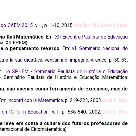
 do CAEM 2015
, v. 1, p. 1-10, 2015.
Qualis: Não identificado
 no Rali Matemático
. Em:
XII Encontro Paulista de Educação
ca: XII EPEM)
obre o pensamento reverso
. Em:
VII Seminário Nacional de
a e la sua didattica: vent'anni di impegno
, v. unico, p. 50-53,
m:
1o SPHEM - Seminário Paulista de História e Educação
Seminário Paulista de História e Educação Matemática:
ria: não apenas como ferramenta de execucao, mas de
 Em:
Incontri con la Matematica
, p. 219-223, 2003.
Qualis: Não
 on ICT's in Education
, v. I, p. 536-540, 2002.
Qualis: Não
e leve em conta a cultura dos futuros professores de
ternacional de Etnomatemática)