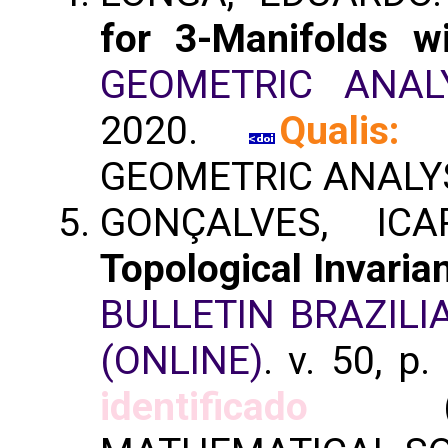
for 3-Manifolds w
GEOMETRIC ANAL
2020.
Qualis:
GEOMETRIC ANALYS
GONÇALVES, IC
Topological Invaria
BULLETIN BRAZIL
(ONLINE)
. v. 50, p
identificado
(BUL