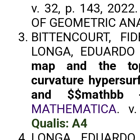
v. 32, p. 143, 2022
OF GEOMETRIC ANA
BITTENCOURT, FID
LONGA, EDUARDO 
map and the to
curvature hypersur
and $$mathbb {C
MATHEMATICA
. v
Qualis: A4
LONGA, EDUARDO