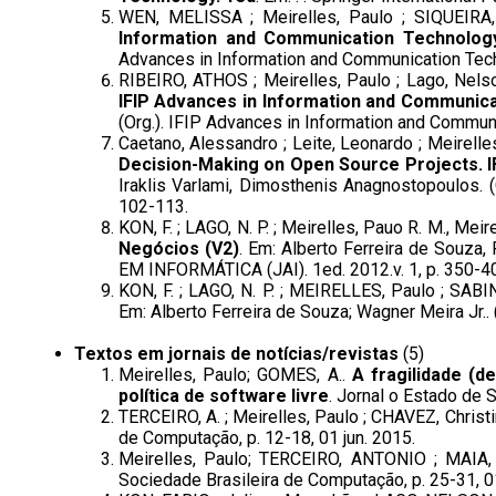
WEN, MELISSA ; Meirelles, Paulo ; SIQUEIR
Information and Communication Technolog
Advances in Information and Communication Techno
RIBEIRO, ATHOS ; Meirelles, Paulo ; Lago, Nels
IFIP Advances in Information and Communica
(Org.). IFIP Advances in Information and Communic
Caetano, Alessandro ; Leite, Leonardo ; Meirelle
Decision-Making on Open Source Projects. I
Iraklis Varlami, Dimosthenis Anagnostopoulos. (
102-113.
KON, F. ; LAGO, N. P. ; Meirelles, Pauo R. M., Me
Negócios (V2)
. Em: Alberto Ferreira de Souz
EM INFORMÁTICA (JAI). 1ed. 2012.v. 1, p. 350-4
KON, F. ; LAGO, N. P. ; MEIRELLES, Paulo ; SAB
Em: Alberto Ferreira de Souza; Wagner Meira Jr.. 
Textos em jornais de notícias/revistas
(5)
Meirelles, Paulo; GOMES, A..
A fragilidade (d
política de software livre
. Jornal o Estado de S
TERCEIRO, A. ; Meirelles, Paulo ; CHAVEZ, Christina
de Computação, p. 12-18, 01 jun. 2015.
Meirelles, Paulo; TERCEIRO, ANTONIO ; MAIA,
Sociedade Brasileira de Computação, p. 25-31, 01