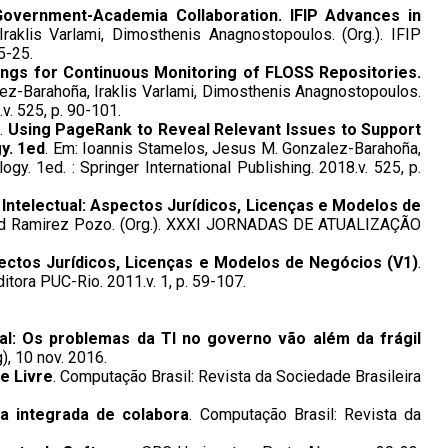
vernment-Academia Collaboration. IFIP Advances in
raklis Varlami, Dimosthenis Anagnostopoulos. (Org.). IFIP
5-25.
ings for Continuous Monitoring of FLOSS Repositories.
ez-Barahoña, Iraklis Varlami, Dimosthenis Anagnostopoulos.
v. 525, p. 90-101.
a.
Using PageRank to Reveal Relevant Issues to Support
y. 1ed
. Em: Ioannis Stamelos, Jesus M. Gonzalez-Barahoña,
y. 1ed. : Springer International Publishing. 2018.v. 525, p.
Intelectual: Aspectos Jurídicos, Licenças e Modelos de
inidad Ramirez Pozo. (Org.). XXXI JORNADAS DE ATUALIZAÇÃO
pectos Jurídicos, Licenças e Modelos de Negócios (V1)
.
itora PUC-Rio. 2011.v. 1, p. 59-107.
ral: Os problemas da TI no governo vão além da frágil
), 10 nov. 2016.
e Livre
. Computação Brasil: Revista da Sociedade Brasileira
ma integrada de colabora
. Computação Brasil: Revista da