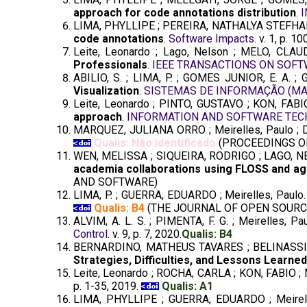
approach for code annotations distribution
.
LIMA, PHYLLIPE ; PEREIRA, NATHALYA STEFHAN
code annotations
.
Software Impacts
. v. 1, p. 
Leite, Leonardo ; Lago, Nelson ; MELO, CLAUD
Professionals
.
IEEE TRANSACTIONS ON SOFT
ABILIO, S. ; LIMA, P. ; GOMES JUNIOR, E. A.
Visualization
.
SISTEMAS DE INFORMAÇÃO (MA
Leite, Leonardo ; PINTO, GUSTAVO ; KON, FABIO
approach
.
INFORMATION AND SOFTWARE TEC
MARQUEZ, JULIANA ORRO ; Meirelles, Paulo ; 
Qualis: Não identificado
(PROCEEDINGS OF
WEN, MELISSA ; SIQUEIRA, RODRIGO ; LAGO, N
academia collaborations using FLOSS and agi
AND SOFTWARE)
LIMA, P. ; GUERRA, EDUARDO ; Meirelles, Paulo
Qualis: B4
(THE JOURNAL OF OPEN SOURC
ALVIM, A. L. S. ; PIMENTA, F. G. ; Meirelles, Pa
Control
. v. 9, p. 7, 2020.
Qualis: B4
BERNARDINO, MATHEUS TAVARES ; BELINASSI, G
Strategies, Difficulties, and Lessons Learned
Leite, Leonardo ; ROCHA, CARLA ; KON, FABIO ; 
p. 1-35, 2019.
Qualis: A1
LIMA, PHYLLIPE ; GUERRA, EDUARDO ; Meirel