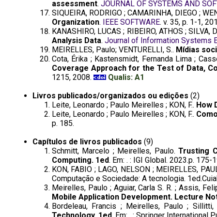
assessment
.
JOURNAL OF SYSTEMS AND SO
SIQUEIRA, RODRIGO ; CAMARINHA, DIEGO ; WEN, 
Organization
.
IEEE SOFTWARE
. v. 35, p. 1-1, 20
KANASHIRO, LUCAS ; RIBEIRO, ATHOS ; SILVA, D
Analysis Data
.
Journal of Information Systems
MEIRELLES, Paulo; VENTURELLI, S..
Mídias soc
Cota, Érika ; Kastensmidt, Fernanda Lima ; Cas
Coverage Approach for the Test of Data, C
1215, 2008.
Qualis: A1
Livros publicados/organizados ou edições
(2)
Leite, Leonardo ; Paulo Meirelles ; KON, F..
How D
Leite, Leonardo ; Paulo Meirelles ; KON, F..
Como 
p. 185.
Capítulos de livros publicados
(9)
Schmitt, Marcelo ; Meirelles, Paulo.
Trusting 
Computing. 1ed
. Em: . : IGI Global. 2023.p. 175-
KON, FABIO ; LAGO, NELSON ; MEIRELLES, PAU
Computação e Sociedade: A tecnologia. 1ed.Cuiabá
Meirelles, Paulo ; Aguiar, Carla S. R. ; Assis, 
Mobile Application Development. Lecture No
Bordeleau, Francis ; Meirelles, Paulo ; Sillitti
Technology. 1ed
. Em: . : Springer International 