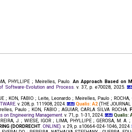
, PHYLLIPE ; Meirelles, Paulo.
An Approach Based on Me
of Software-Evolution and Process
. v. 37, p. e70028, 2025.
 ; KON, FABIO ; Leite, Leonardo ; Meirelles, Paulo ; ROCHA
FTWARE
. v. 208, p. 111908, 2024.
Qualis: A2
(THE JOURNAL
irelles, Paulo ; KON, FABIO ; AGUIAR, CARLA SILVA ROCHA.
ns on Engineering Management
. v. 71, p. 1-31, 2024.
Qualis: 
RA, J. ; WIESE, IGOR ; LIMA, PHYLLIPE ; GEROSA, M. A. ; M
ERING (DORDRECHT
.
ONLINE)
. v. 29, p. s10664-024-1046, 2024.
 EVERALDO ; PEREIRA, NATHALYA STEFHANY ; GUERRA, EDUAR