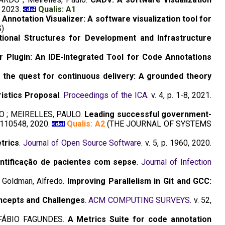
, 2023.
Qualis: A1
.
Annotation Visualizer: A software visualization tool for
)
ional Structures for Development and Infrastructure
er Plugin: An IDE-Integrated Tool for Code Annotations
 the quest for continuous delivery: A grounded theory
ristics Proposal
.
Proceedings of the ICA
. v. 4, p. 1-8, 2021.
O ; MEIRELLES, PAULO.
Leading successful government-
p. 110548, 2020.
Qualis: A2
(THE JOURNAL OF SYSTEMS
trics
.
Journal of Open Source Software
. v. 5, p. 1960, 2020.
ntificação de pacientes com sepse
.
Journal of Infection
Goldman, Alfredo.
Improving Parallelism in Git and GCC:
ncepts and Challenges
.
ACM COMPUTING SURVEYS
. v. 52,
, FÁBIO FAGUNDES.
A Metrics Suite for code annotation