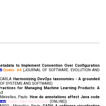
tadata to Implement Convention Over Configuration
Qualis: A4
(JOURNAL OF SOFTWARE: EVOLUTION AND
, CARLA.
Harmonizing DevOps taxonomies - A grounded
 OF SYSTEMS AND SOFTWARE)
Practices for Managing Machine Learning Products: A
A2
eirelles, Paulo.
How do annotations affect Java code
Qualis: Não identificado
(ONLINE))
DO ; Meirelles, Paulo.
CADV: A software visualization