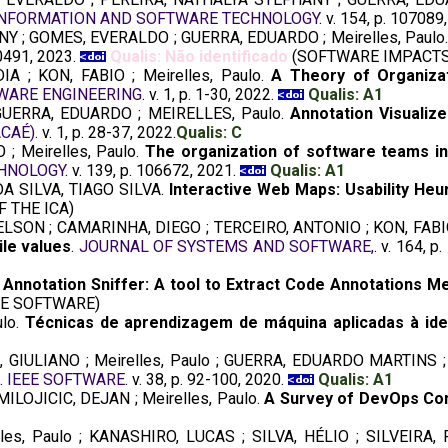
INFORMATION AND SOFTWARE TECHNOLOGY
. v. 154, p. 107089
Y ; GOMES, EVERALDO ; GUERRA, EDUARDO ; Meirelles, Paulo
100491, 2023.
Qualis: Não identificado
(SOFTWARE IMPACTS
IA ; KON, FABIO ; Meirelles, Paulo.
A Theory of Organizat
WARE ENGINEERING
. v. 1, p. 1-30, 2022.
Qualis: A1
 ; GUERRA, EDUARDO ; MEIRELLES, Paulo.
Annotation Visualiz
CAÉ)
. v. 1, p. 28-37, 2022.
Qualis: C
 ; Meirelles, Paulo.
The organization of software teams in
HNOLOGY
. v. 139, p. 106672, 2021.
Qualis: A1
DA SILVA, TIAGO SILVA.
Interactive Web Maps: Usability Heu
 THE ICA)
ELSON ; CAMARINHA, DIEGO ; TERCEIRO, ANTONIO ; KON, FABI
le values
.
JOURNAL OF SYSTEMS AND SOFTWARE,
. v. 164, 
.
Annotation Sniffer: A tool to Extract Code Annotations Me
E SOFTWARE)
ulo.
Técnicas de aprendizagem de máquina aplicadas à ide
IULIANO ; Meirelles, Paulo ; GUERRA, EDUARDO MARTINS ; 
.
IEEE SOFTWARE
. v. 38, p. 92-100, 2020.
Qualis: A1
MILOJICIC, DEJAN ; Meirelles, Paulo.
A Survey of DevOps Co
les, Paulo ; KANASHIRO, LUCAS ; SILVA, HÉLIO ; SILVEIRA