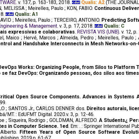
FTWARE
. v. 137, p. 163-183, 2018.
Qualis: A2
(THE JOURNAL
MELISSA ; Meirelles, Paulo ; KON, FABIO.
Continuous Deliver
18.
Qualis: A1
AVID ; Meirelles, Paulo ; TERCEIRO, ANTONIO.
Predicting Soft
 Engineering & Management
. v. 3, p. 17, 2018.
Qualis: C
iais expressivas e colaborativas
.
REVISTA VIS (UNB)
. v. 12, 
sel, Maico ; Hervé, Marcos ; Almeida, Pedro ; Meirelles, Paul
ontrol and Handshake Interconnects in Mesh Networks-on-
evOps Works: Organizing People, from Silos to Platform
se faz DevOps: Organizando pessoas, dos silos aos times
Critical Open Source Components. Advances in Systems A
199.
LO ; SANTOS Jr., CARLOS DENNER dos.
Direitos autorais, lic
/MT. : EdUFMT Digital. 2020.v. 3, p. 12-46.
Felipe ; Siqueira, Rodrigo ; GOLDMAN, ALFREDO.
A Students¿ Per
tes in Computer Science. 1ed
. Em: . : Springer International P
, Alberto.
Fifteen Years of Open Source Software Evoluti
Publishing. 2019.p. 61-67.