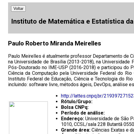
Voltar
Instituto de Matemática e Estatística d
Paulo Roberto Miranda Meirelles
Paulo Meirelles é atualmente professor Departamento de Ci
na Universidade de Brasília (2013-2018), na Universidad
Pós-Doutorado no IME-USP (2016-2018) e participou do P
Ciência da Computação pela Universidade Federal do Rio
Instituto Federal de Educação, Ciência e Tecnologia do Ri
incluindo: software livre, métodos ágeis, DevOps, análise e
http://lattes.cnpq.br/2193972715
Rótulo/Grupo:
Bolsa CNPq:
Período de análise:
Endereço:
Universidade de São Pa
1010, CCSL/sala 228 Butantã 0550
Grande área:
Ciências Exatas e da