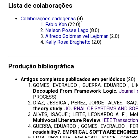
Lista de colaborações
Colaborações endôgenas
(4)
Fabio Kon
(22.0)
Nelson Posse Lago
(8.0)
Alfredo Goldman vel Lejbman
(2.0)
Kelly Rosa Braghetto
(2.0)
Produção bibliográfica
Artigos completos publicados em periódicos
(20)
GOMES, EVERALDO ; GUERRA, EDUARDO ; LIMA
Decoupled From Framework Logic
.
Journal 
PROCESS)
DÍAZ, JESSICA ; PÉREZ, JORGE ; ALVES, ISAQUE
theory study
.
JOURNAL OF SYSTEMS AND SO
ALVES, ISAQUE ; LEITE, LEONARDO A. F. ; Me
Multivocal Literature Review
.
IEEE Transactio
GUERRA, EDUARDO ; GOMES, EVERALDO ; FERREI
readability?. EMPIRICAL SOFTWARE ENGINE
LIMA, PHYLLIPE ; MELEGATI, JORGE ; GOMES,