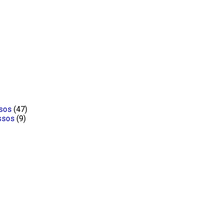
ssos
(47)
ssos
(9)