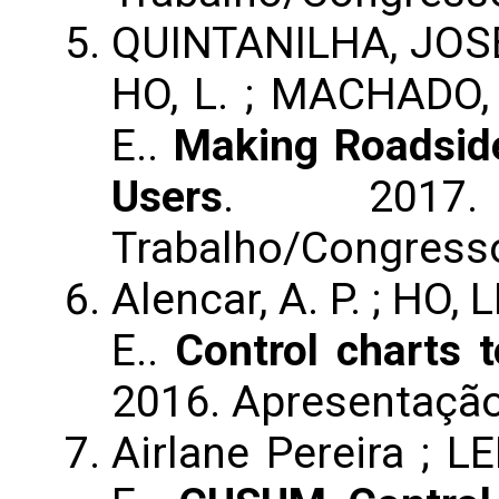
QUINTANILHA, JOSÉ A
HO, L. ; MACHADO, 
E..
Making Roadside
Users
. 2017.
Trabalho/Congress
Alencar, A. P. ; HO,
E..
Control charts 
2016. Apresentaçã
Airlane Pereira ; L