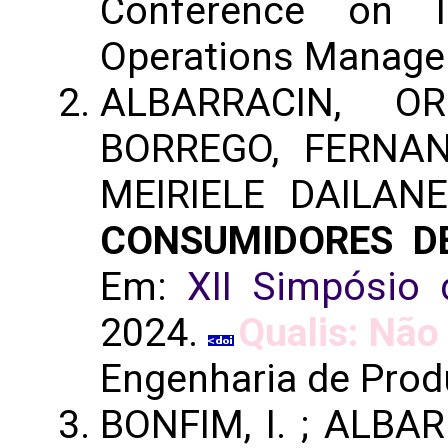
Conference on In
Operations Manage
ALBARRACIN, O
BORREGO, FERNAN
MEIRIELE DAILAN
CONSUMIDORES D
Em:
XII Simpósio
2024.
Qualis: Não
Engenharia de Prod
BONFIM, I. ; ALBAR