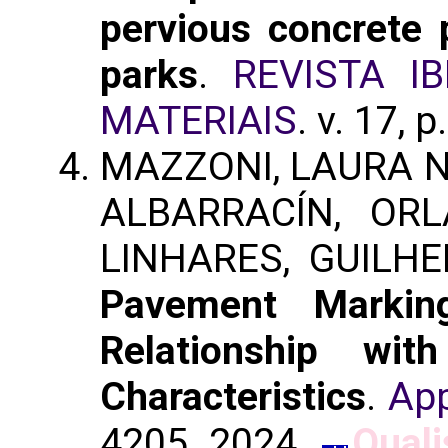
pervious concrete
parks
.
REVISTA I
MATERIAIS
. v. 17, 
MAZZONI, LAURA N
ALBARRACÍN, ORL
LINHARES, GUILH
Pavement Marking
Relationship wi
Characteristics
.
App
4205, 2024.
Quali