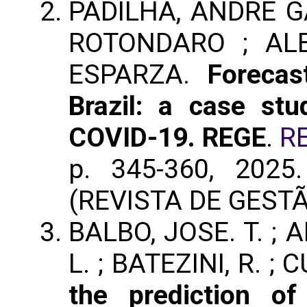
PADILHA, ANDRÉ G
ROTONDARO ; AL
ESPARZA.
Forecas
Brazil: a case stu
COVID-19. REGE
.
R
p. 345-360, 202
(REVISTA DE GEST
BALBO, JOSE. T. ; A
L. ; BATEZINI, R. ;
the prediction of 