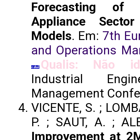
Forecasting of 
Appliance Secto
Models
. Em:
7th Eu
and Operations M
Qualis: Não ide
Industrial Eng
Management Confe
VICENTE, S. ; LOMBA
P. ; SAUT, A. ; A
Improvement at 2M