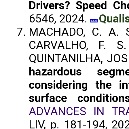
Drivers? Speed Ch
6546, 2024.
Quali
MACHADO, C. A. S
CARVALHO, F. S.
QUINTANILHA, JOS
hazardous segm
considering the i
surface conditi
ADVANCES IN TR
LIV, p. 181-194, 20