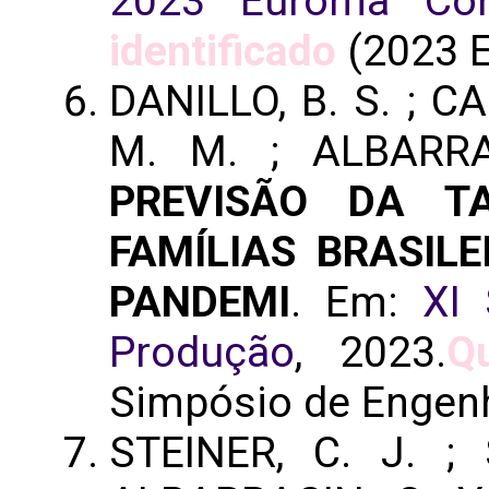
2023 Euroma Con
identificado
(2023 E
DANILLO, B. S. ; CA
M. M. ; ALBARRA
PREVISÃO DA T
FAMÍLIAS BRASIL
PANDEMI
. Em:
XI
Produção
, 2023.
Q
Simpósio de Engenh
STEINER, C. J. ; 