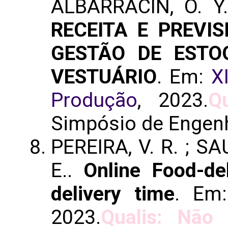
ALBARRACIN, O. Y.
RECEITA E PREVI
GESTÃO DE ESTO
VESTUÁRIO
. Em:
X
Produção
, 2023.
Q
Simpósio de Engenh
PEREIRA, V. R. ; SA
E..
Online Food-de
delivery time
. Em
2023.
Qualis: Não i