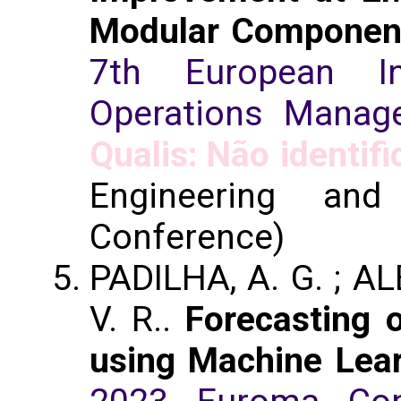
Modular Component
7th European In
Operations Manag
Qualis: Não identif
Engineering an
Conference)
PADILHA, A. G. ; AL
V. R..
Forecasting o
using Machine Lea