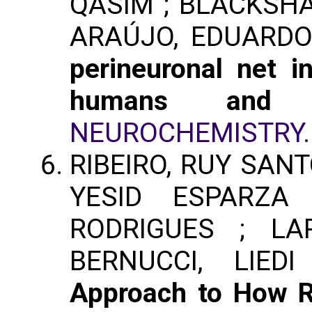
QASIM ; BLACKSHA
ARAÚJO, EDUARD
perineuronal net i
humans and 
NEUROCHEMISTRY
RIBEIRO, RUY SAN
YESID ESPARZA 
RODRIGUES ; LA
BERNUCCI, LIED
Approach to How R