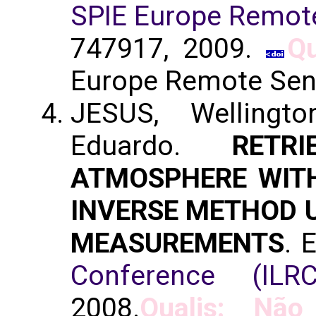
SPIE Europe Remot
747917, 2009.
Qu
Europe Remote Sen
JESUS, Wellingt
Eduardo.
RETR
ATMOSPHERE WIT
INVERSE METHOD 
MEASUREMENTS
. 
Conference (ILRC
2008.
Qualis: Não 