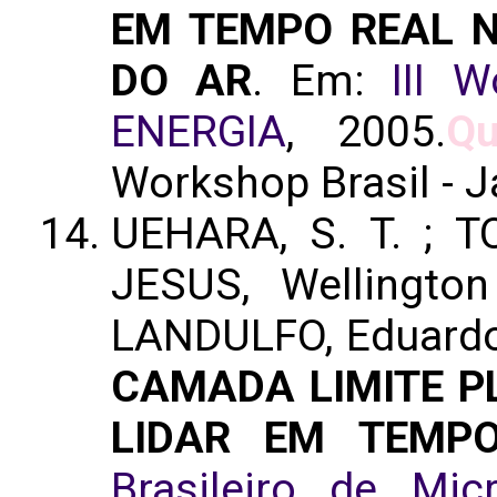
EM TEMPO REAL 
DO AR
. Em:
III 
ENERGIA
, 2005.
Qu
Workshop Brasil - 
UEHARA, S. T. ; TO
JESUS, Wellingto
LANDULFO, Eduard
CAMADA LIMITE P
LIDAR EM TEMP
Brasileiro de Mic