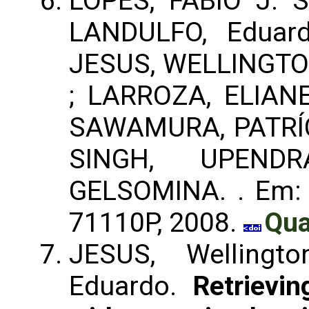
LOPES, FÁBIO J. 
LANDULFO, Eduar
JESUS, WELLINGTO
; LARROZA, ELIAN
SAWAMURA, PATRÍCI
SINGH, UPEND
GELSOMINA.
. Em
71110P, 2008.
Qua
JESUS, Wellingt
Eduardo.
Retrievi