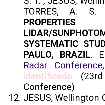
S. T. ; JESUS, Welli
TORRES, A. S.
PROPERTIE
LIDAR/SUNPHO
SYSTEMATIC STU
PAULO, BRAZIL
. 
Radar Conference
identificado
(23rd 
Conference)
JESUS, Wellington 