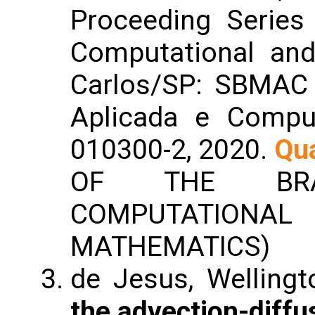
Proceeding Series 
Computational an
Carlos/SP: SBMAC
Aplicada e Comput
010300-2, 2020.
Qua
OF THE BRA
COMPUTATIO
MATHEMATICS)
de Jesus, Welling
the advection-diffu