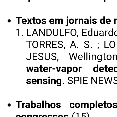
Textos em jornais de n
LANDULFO, Eduardo 
TORRES, A. S. ; LOP
JESUS, Wellingt
water-vapor dete
sensing
. SPIE NEW
Trabalhos completo
congressos
(15)