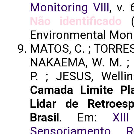
Monitoring VIII
, v.
Não identificado
(
Environmental Monit
MATOS, C. ; TORRES,
NAKAEMA, W. M. ;
P. ; JESUS, Welli
Camada Limite Pl
Lidar de Retroes
Brasil
. Em:
XII
Sensoriamento R