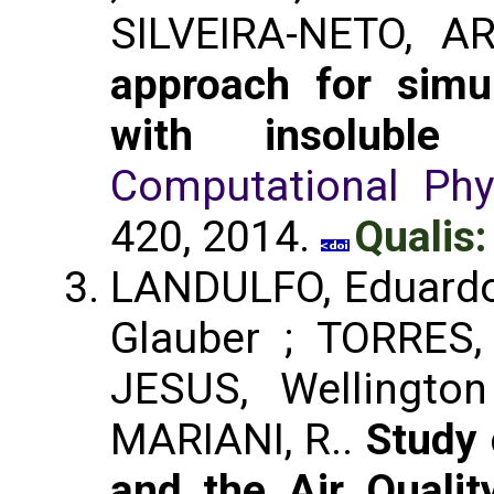
SILVEIRA-NETO, A
approach for simu
with insoluble 
Computational Phys
420, 2014.
Qualis:
LANDULFO, Eduardo 
Glauber ; TORRES
JESUS, Wellingto
MARIANI, R..
Study 
and the Air Qualit