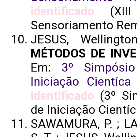
identificado
(XIII 
Sensoriamento Re
JESUS, Wellingt
MÉTODOS DE INV
Em:
3º Simpósio
Iniciação Cientíc
identificado
(3º Si
de Iniciação Cientí
SAWAMURA, P. ; L