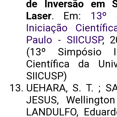
de Inversão em 
Laser
. Em:
13º 
Iniciação Científ
Paulo - SIICUSP
, 2
(13º Simpósio In
Científica da Un
SIICUSP)
UEHARA, S. T. ; S
JESUS, Wellingto
LANDULFO, Eduar