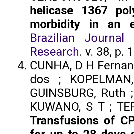
helicase 1367 po
morbidity in an el
Brazilian Journal
Research
. v. 38, p.
CUNHA, D H Fernan
dos ; KOPELMAN,
GUINSBURG, Ruth ; 
KUWANO, S T ; TER
Transfusions of CP