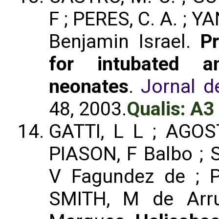
F ; PERES, C. A. ; 
Benjamin Israel.
Pr
for intubated an
neonates
.
Jornal d
48, 2003.
Qualis: A3
GATTI, L L ; AGOS
PIASON, F Balbo ; S
V Fagundez de ; P
SMITH, M de Arr