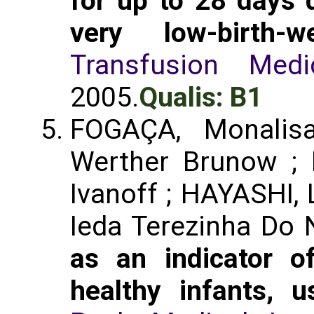
for up to 28 days 
very low-birth-
Transfusion Medi
2005.
Qualis: B1
FOGAÇA, Monalis
Werther Brunow ; 
Ivanoff ; HAYASHI, 
Ieda Terezinha Do
as an indicator of
healthy infants, 