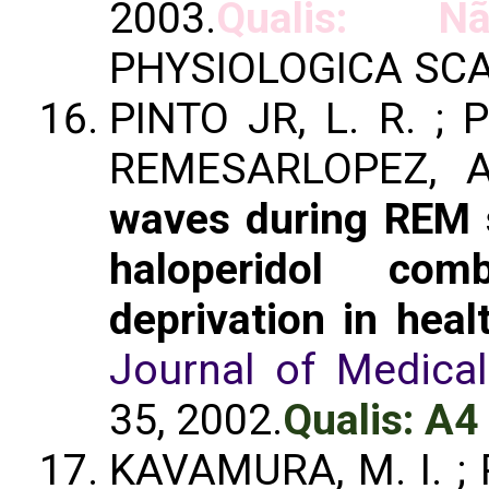
2003.
Qualis: Nã
PHYSIOLOGICA SC
PINTO JR, L. R. ; P
REMESARLOPEZ, A.
waves during REM s
haloperidol co
deprivation in hea
Journal of Medical
35, 2002.
Qualis: A4
KAVAMURA, M. I. ; 