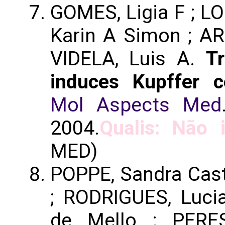
GOMES, Ligia F ; L
Karin A Simon ; ARE
VIDELA, Luis A.
Tr
induces Kupffer c
Mol Aspects Med
2004.
Qualis: Não i
MED)
POPPE, Sandra Cast
; RODRIGUES, Luci
de Mello ; PERE