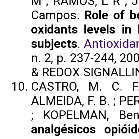
M ; RAMOS, L R ; J
Campos.
Role of b
oxidants levels in 
subjects
.
Antioxida
n. 2, p. 237-244, 20
& REDOX SIGNALLI
CASTRO, M. C. F
ALMEIDA, F. B. ; PE
; KOPELMAN, Ben
analgésicos opió