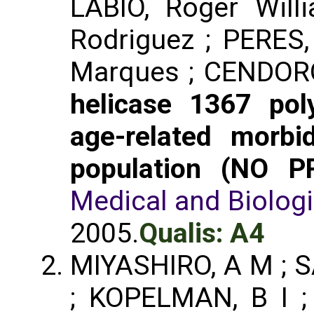
LABIO, Roger Wil
Rodriguez ; PERES,
Marques ; CENDOR
helicase 1367 po
age-related morbid
population (NO P
Medical and Biolog
2005.
Qualis: A4
MIYASHIRO, A M ; 
; KOPELMAN, B I ;