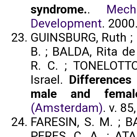
syndrome.
.
Mec
Development
. 2000
GUINSBURG, Ruth ; P
B. ; BALDA, Rita d
R. C. ; TONELOTT
Israel.
Differences
male and femal
(Amsterdam)
. v. 8
FARESIN, S. M. ; BA
PERES, C. A. ; AT