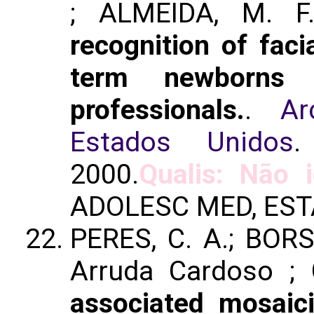
; ALMEIDA, M. F
recognition of faci
term newborns 
professionals.
.
Ar
Estados Unidos
.
2000.
Qualis: Não i
ADOLESC MED, EST
PERES, C. A.; BORS
Arruda Cardoso ;
associated mosaic