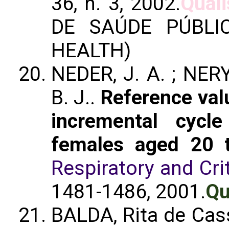
36, n. 3, 2002.
Quali
DE SAÚDE PÚBLI
HEALTH)
NEDER, J. A. ; NERY,
B. J..
Reference val
incremental cycl
females aged 20 
Respiratory and Cri
1481-1486, 2001.
Qu
BALDA, Rita de Cas