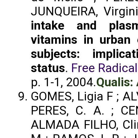
JUNQUEIRA, Virgin
intake and plasm
vitamins in urban 
subjects: implica
status
.
Free Radica
p. 1-1, 2004.
Qualis:
GOMES, Ligia F ; AL
PERES, C. A. ; C
ALMADA FILHO, Clin