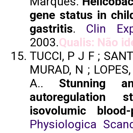
Marques.
Helicobac
gene status in chil
gastritis
.
Clin E
2003.
Qualis: Não id
TUCCI, P J F ; SANT
MURAD, N ; LOPES, 
A..
Stunning an
autoregulation 
isovolumic blood
Physiologica Scand