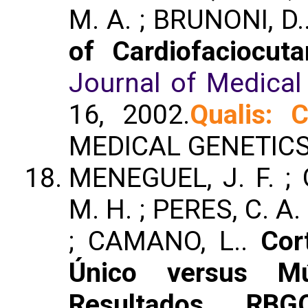
M. A. ; BRUNONI, D.
of Cardiofaciocut
Journal of Medical
16, 2002.
Qualis: 
MEDICAL GENETICS
MENEGUEL, J. F. ;
M. H. ; PERES, C. A
; CAMANO, L..
Cor
Único versus M
Resultados. RBG