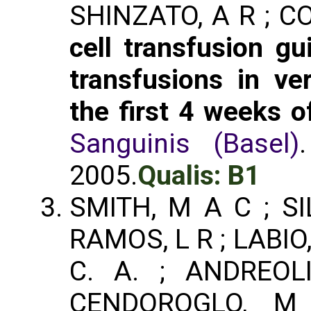
SHINZATO, A R ; C
cell transfusion gu
transfusions in ver
the first 4 weeks of
Sanguinis (Basel)
2005.
Qualis: B1
SMITH, M A C ; SI
RAMOS, L R ; LABIO,
C. A. ; ANDREOL
CENDOROGLO, 