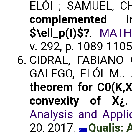
ELÓI ; SAMUEL, C
complemented 
$\ell_p(I)$?
.
MATH
v. 292, p. 1089-110
CIDRAL, FABIANO 
GALEGO, ELÓI M..
theorem for C0(K,X
convexity of X¿
Analysis and Applic
20, 2017.
Qualis: 