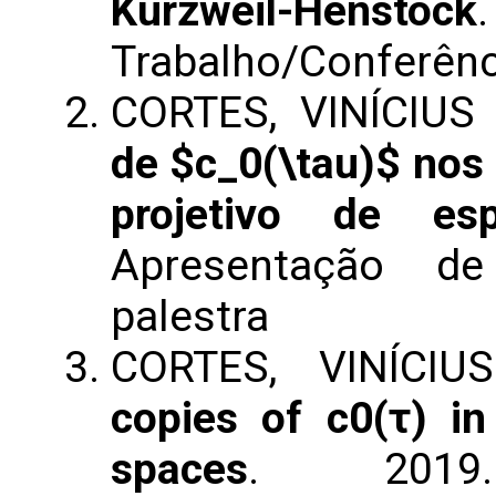
Kurzweil-Henstock
Trabalho/Conferênc
CORTES, VINÍCIU
de $c_0(\tau)$ nos 
projetivo de e
Apresentação de
palestra
CORTES, VINÍCI
copies of c0(τ) i
spaces
. 2019.