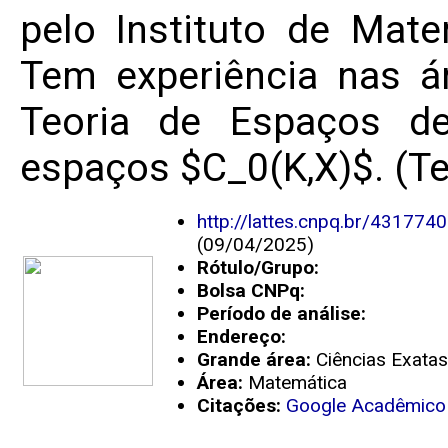
pelo Instituto de Mate
Tem experiência nas á
Teoria de Espaços d
espaços $C_0(K,X)$. (Te
http://lattes.cnpq.br/43177
(09/04/2025)
Rótulo/Grupo:
Bolsa CNPq:
Período de análise:
Endereço:
Grande área:
Ciências Exatas
Área:
Matemática
Citações:
Google Acadêmico