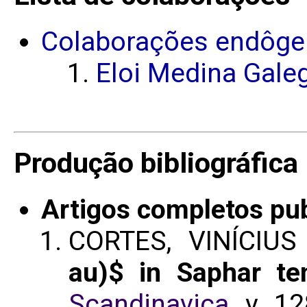
Colaborações endôge
Eloi Medina Gale
Produção bibliográfica
Artigos completos pu
CORTES, VINÍCIU
au)$ in Saphar te
Scandinavica
. v. 1