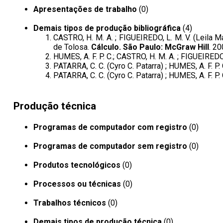
Apresentações de trabalho
(0)
Demais tipos de produção bibliográfica
(4)
CASTRO, H. M. A. ; FIGUEIREDO, L. M. V. (Leila Ma
de Tolosa.
Cálculo. São Paulo: McGraw Hill
. 2
HUMES, A. F. P. C.; CASTRO, H. M. A. ; FIGUEIREDO
PATARRA, C. C. (Cyro C. Patarra) ; HUMES, A. F. P
PATARRA, C. C. (Cyro C. Patarra) ; HUMES, A. F. P
Produção técnica
Programas de computador com registro
(0)
Programas de computador sem registro
(0)
Produtos tecnológicos
(0)
Processos ou técnicas
(0)
Trabalhos técnicos
(0)
Demais tipos de produção técnica
(0)