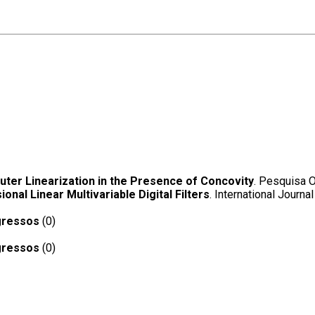
ter Linearization in the Presence of Concovity
. Pesquisa O
ional Linear Multivariable Digital Filters
. International Journal
gressos
(0)
gressos
(0)