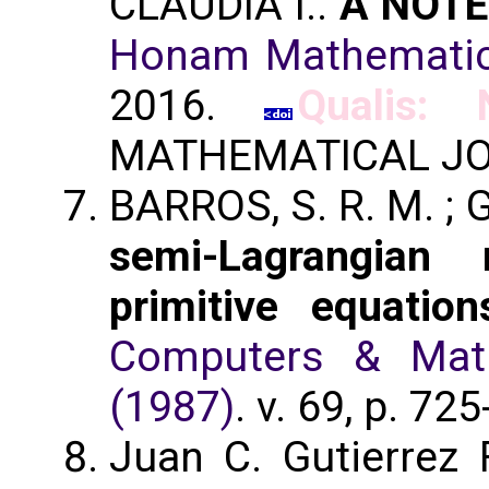
CLAUDIA I..
A NOTE
Honam Mathematic
2016.
Qualis: 
MATHEMATICAL J
BARROS, S. R. M. ; 
semi-Lagrangian
primitive equation
Computers & Math
(1987)
. v. 69, p. 72
Juan C. Gutierrez 