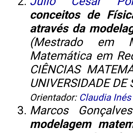
Julio Cesar Por
conceitos de Físi
através da modela
(Mestrado em M
Matemática em Red
CIÊNCIAS MATEM
UNIVERSIDADE DE S
Orientador:
Claudia Inés
Marcos Gonçalve
modelagem matemá