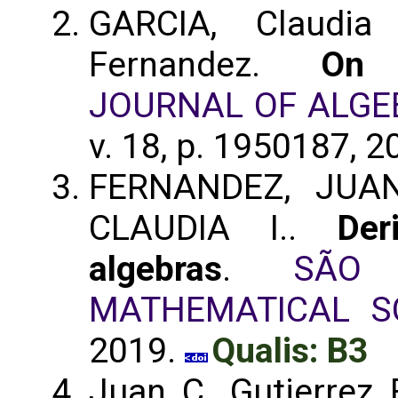
GARCIA, Claudia
Fernandez.
On 
JOURNAL OF ALGE
v. 18, p. 1950187, 
FERNANDEZ, JUAN
CLAUDIA I..
Der
algebras
.
SÃO
MATHEMATICAL S
2019.
Qualis: B3
Juan C. Gutierrez 