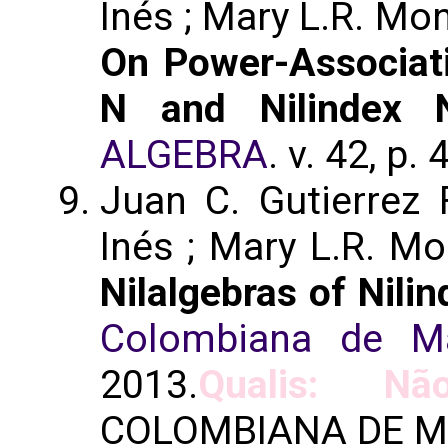
Inés ; Mary L.R. Mo
On Power-Associati
N and Nilindex 
ALGEBRA
. v. 42, p
Juan C. Gutierrez 
Inés ; Mary L.R. M
Nilalgebras of Nili
Colombiana de Ma
2013.
Qualis: Não
COLOMBIANA DE M