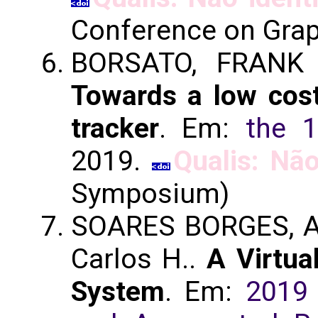
Conference on Grap
BORSATO, FRANK H
Towards a low cos
tracker
. Em:
the 
2019.
Qualis: Não
Symposium)
SOARES BORGES, A
Carlos H..
A Virtu
System
. Em:
2019