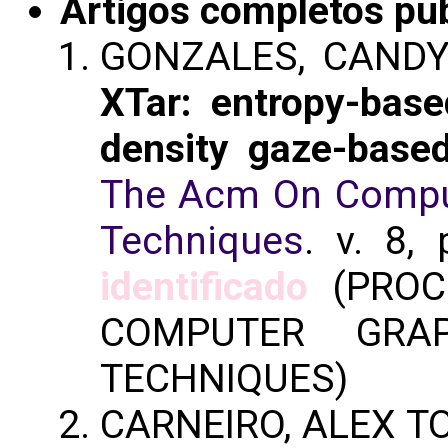
Artigos completos pu
GONZALES, CANDY
XTar: entropy-base
density gaze-based
The Acm On Comput
Techniques
. v. 8,
identificado
(PROC
COMPUTER GRAP
TECHNIQUES)
CARNEIRO, ALEX TO