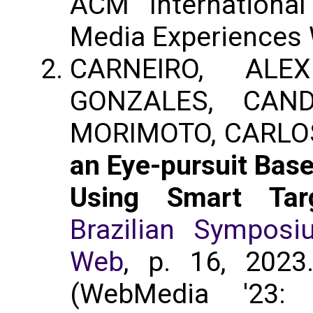
ACM International
Media Experiences
CARNEIRO, AL
GONZALES, CAN
MORIMOTO, CARLO
an Eye-pursuit Base
Using Smart Tar
Brazilian Sympos
Web
, p. 16, 202
(WebMedia '23: