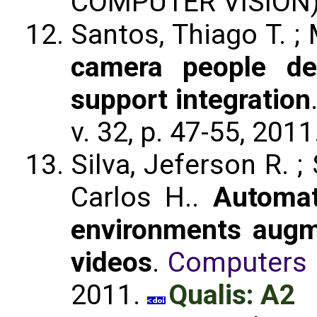
COMPUTER VISION
Santos, Thiago T. ;
camera people de
support integration
v. 32, p. 47-55, 2011
Silva, Jeferson R. ;
Carlos H..
Automat
environments augm
videos
.
Computers 
2011.
Qualis: A2