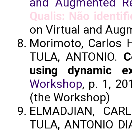
and Augmented Re
Qualis: Não identif
on Virtual and Augm
Morimoto, Carlos H
TULA, ANTONIO.
C
using dynamic ex
Workshop
, p. 1, 2
(the Workshop)
ELMADJIAN, CAR
TULA, ANTONIO DIA