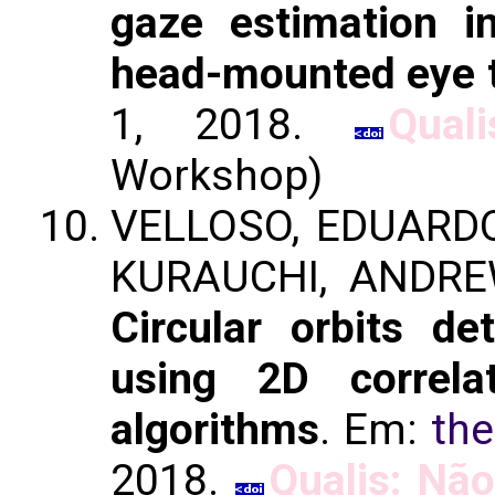
gaze estimation 
head-mounted eye 
1, 2018.
Qual
Workshop)
VELLOSO, EDUARDO
KURAUCHI, ANDRE
Circular orbits de
using 2D correla
algorithms
. Em:
th
2018.
Qualis: Não