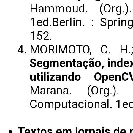
Hammoud. (Org.).
1ed.Berlin. : Sprin
152.
MORIMOTO, C. H.;
Segmentação, index
utilizando OpenC
Marana. (Org.)
Computacional. 1ed.
Textos em jornais de n