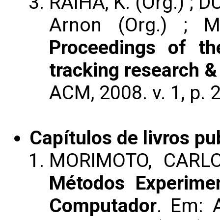
RAIHA, K. (Org.) ; D
Arnon (Org.) ; M
Proceedings of t
tracking research &
ACM, 2008. v. 1, p. 
Capítulos de livros pu
MORIMOTO, CARLO
Métodos Experime
Computador
. Em: 