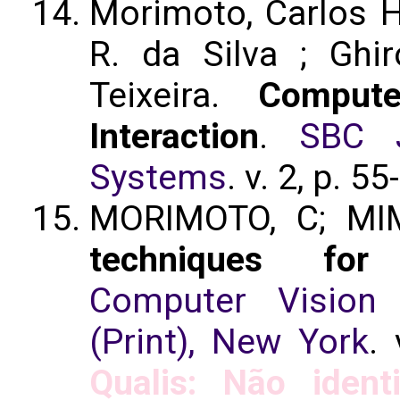
Morimoto, Carlos H.
R. da Silva ; Ghir
Teixeira.
Comput
Interaction
.
SBC J
Systems
. v. 2, p. 5
MORIMOTO, C; MI
techniques for 
Computer Vision
(Print), New York
.
Qualis: Não identi