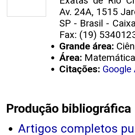
Exatas de Rio C
Av. 24A, 1515 Jar
SP - Brasil - Cai
Fax: (19) 534012
Grande área:
Ciên
Área:
Matemátic
Citações:
Google
Produção bibliográfica
Artigos completos pu