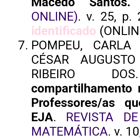
Macedo Santos.
ONLINE)
. v. 25, p
identificado
(ONLIN
POMPEU, CARLA 
CÉSAR AUGUSTO 
RIBEIRO D
compartilhamento
Professores/as q
EJA
.
REVISTA D
MATEMÁTICA
. v. 1