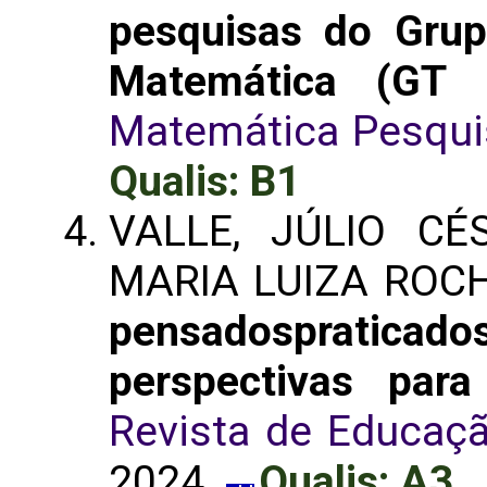
pesquisas do Gru
Matemática (GT
Matemática Pesqui
Qualis: B1
VALLE, JÚLIO C
MARIA LUIZA ROC
pensadosprati
perspectivas par
Revista de Educaç
2024.
Qualis: A3