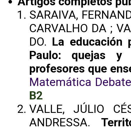
Artigos completos pu
SARAIVA, FERNAND
CARVALHO DA ; VA
DO.
La educación 
Paulo: quejas y
profesores que en
Matemática Debat
B2
VALLE, JÚLIO C
ANDRESSA.
Terri