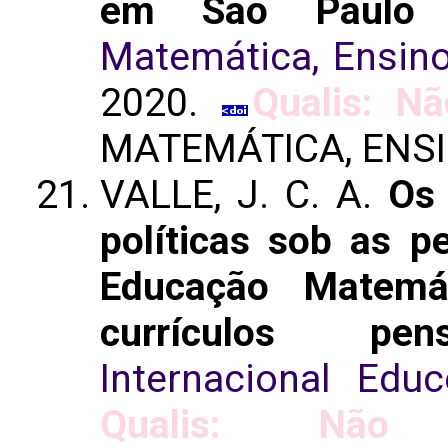
em São Paulo (
Matemática, Ensino
2020.
Qualis: Nã
MATEMÁTICA, ENSI
VALLE, J. C. A.
Os 
políticas sob as pe
Educação Matemát
currículos pensa
Internacional Edu
Qualis: Não id