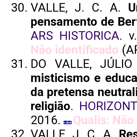
VALLE, J. C. A.
U
pensamento de Bert
ARS HISTORICA
. v
Não identificado
(A
DO VALLE, JÚLI
misticismo e educa
da pretensa neutral
religião
.
HORIZONT
2016.
Qualis: Não 
VALLE, J. C. A.
Re