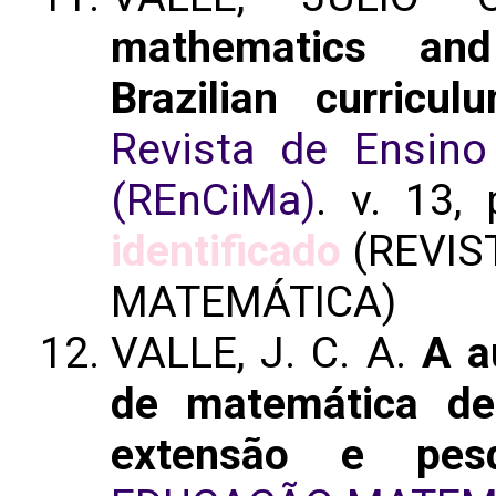
mathematics and
Brazilian curricu
Revista de Ensin
(REnCiMa)
. v. 13,
identificado
(REVIS
MATEMÁTICA)
VALLE, J. C. A.
A a
de matemática desi
extensão e pesq