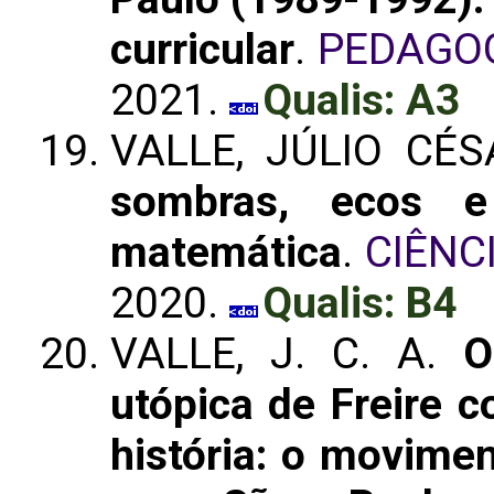
curricular
.
PEDAGOG
2021.
Qualis: A3
VALLE, JÚLIO CÉ
sombras, ecos e
matemática
.
CIÊNC
2020.
Qualis: B4
VALLE, J. C. A.
O
utópica de Freire c
história: o movimen