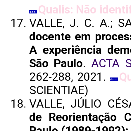
Qualis: Não identi
VALLE, J. C. A.; S
docente em process
A experiência dem
São Paulo
.
ACTA S
262-288, 2021.
Qu
SCIENTIAE)
VALLE, JÚLIO CÉ
de Reorientação C
Paulo (1989-1992): 