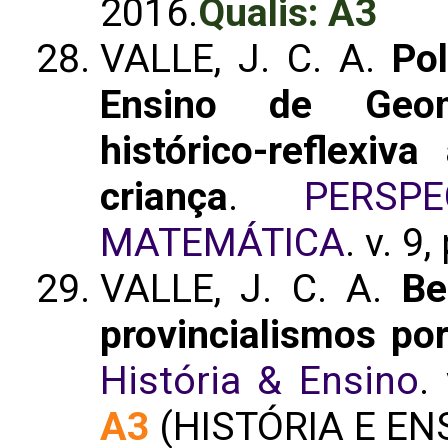
2016.
Qualis: A3
VALLE, J. C. A.
Po
Ensino de Geom
histórico-reflexi
criança
.
PERSP
MATEMÁTICA
. v. 9
VALLE, J. C. A.
Be
provincialismos po
História & Ensino
.
A3
(HISTÓRIA E EN