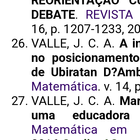
REORIENTAÇÃO C
DEBATE
.
REVISTA
16, p. 1207-1233, 2
VALLE, J. C. A.
A i
no posicionamento 
de Ubiratan D?Amb
Matemática
. v. 14,
VALLE, J. C. A.
Mar
uma educadora i
Matemática em R