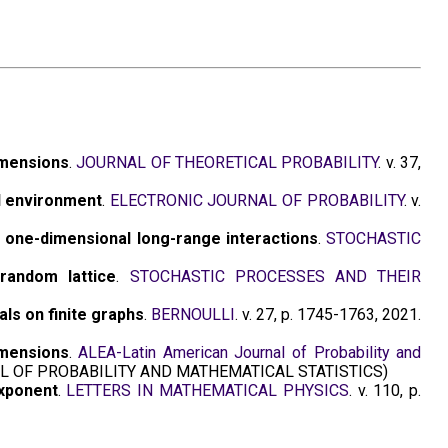
imensions
.
JOURNAL OF THEORETICAL PROBABILITY
. v. 37,
l environment
.
ELECTRONIC JOURNAL OF PROBABILITY
. v.
h one-dimensional long-range interactions
.
STOCHASTIC
random lattice
.
STOCHASTIC PROCESSES AND THEIR
ls on finite graphs
.
BERNOULLI
. v. 27, p. 1745-1763, 2021.
imensions
.
ALEA-Latin American Journal of Probability and
L OF PROBABILITY AND MATHEMATICAL STATISTICS)
exponent
.
LETTERS IN MATHEMATICAL PHYSICS
. v. 110, p.