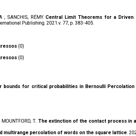
DA ; SANCHIS, RÉMY.
Central Limit Theorems for a Driven
nternational Publishing. 2021.v. 77, p. 383-405.
gressos
(0)
gressos
(0)
 bounds for critical probabilities in Bernoulli Percolatio
. ; MOUNTFORD, T..
The extinction of the contact process in
 multirange percolation of words on the square lattice
. 20