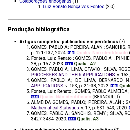
Colaborações endôgenas
(1)
Luiz Renato Gonçalves Fontes
(2.0)
Produção bibliográfica
Artigos completos publicados em periódicos
(7)
GOMES, PABLO A.; PEREIRA, ALAN ; SANCHIS, 
p. 121-132, 2024.
Qualis: Não identificado
Fontes, Luiz Renato ; GOMES, PABLO A. ; PINH
28, p. 167, 2023.
Qualis: A2
GOMES, PABLO A.; LIMA, OTÁVIO ; SILVA, ROGE
PROCESSES AND THEIR APPLICATIONS
. v. 15
GOMES, PABLO A.; DE LIMA, BERNARDO N.
APPLICATIONS
. v. 153, p. 21-38, 2022.
Qual
Fontes, Luiz Renato ; GOMES, PABLO ALMEIDA 
Qualis: Não identificado
(BERNOULLI)
ALMEIDA GOMES, PABLO; PEREIRA, ALAN ; S
Mathematical Statistics
. v. 17, p. 531-543, 2020.
GOMES, PABLO A.; SANCHIS, RÉMY ; SILVA, RO
3427-3434, 2020.
Qualis: A3
Livros publicados/organizados ou edições
(0)