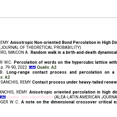
REMY.
Anisotropic Non-oriented Bond Percolation in High D
(JOURNAL OF THEORETICAL PROBABILITY)
EIRO, MAICON A..
Random walk in a birth-and-death dynamica
R W.C..
Percolation of words on the hypercubic lattice wit
3, p. 79-90, 2022.
Qualis: A2
B..
Long-range contact process and percolation on a 
is: A2
; SANCHIS, REMY.
Contact process under heavy-tailed renewa
ANCHIS, RÉMY.
Anisotropic oriented percolation in high d
Qualis: Não identificado
(ALEA-LATIN AMERICAN JOURNA
GER W. C..
A note on the dimensional crossover critical 