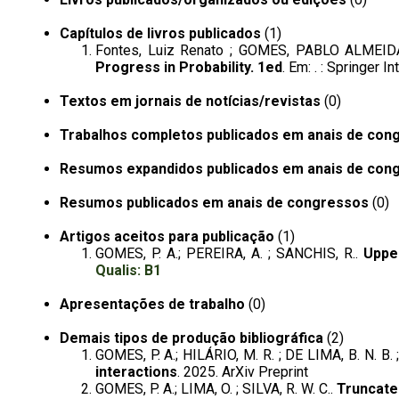
Capítulos de livros publicados
(1)
Fontes, Luiz Renato ; GOMES, PABLO ALMEI
Progress in Probability. 1ed
. Em: . : Springer I
Textos em jornais de notícias/revistas
(0)
Trabalhos completos publicados em anais de con
Resumos expandidos publicados em anais de con
Resumos publicados em anais de congressos
(0)
Artigos aceitos para publicação
(1)
GOMES, P. A.; PEREIRA, A. ; SANCHIS, R..
Upper
Qualis: B1
Apresentações de trabalho
(0)
Demais tipos de produção bibliográfica
(2)
GOMES, P. A.; HILÁRIO, M. R. ; DE LIMA, B. N. B
interactions
. 2025. ArXiv Preprint
GOMES, P. A.; LIMA, O. ; SILVA, R. W. C..
Truncated