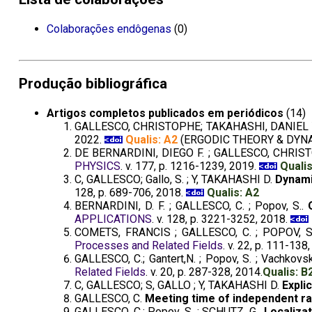
Colaborações endôgenas
(0)
Produção bibliográfica
Artigos completos publicados em periódicos
(14)
GALLESCO, CHRISTOPHE; TAKAHASHI, DANIEL 
2022.
Qualis: A2
(ERGODIC THEORY & DYN
DE BERNARDINI, DIEGO F. ; GALLESCO, CHRIS
PHYSICS
. v. 177, p. 1216-1239, 2019.
Qualis
C, GALLESCO; Gallo, S. ; Y, TAKAHASHI D.
Dynami
128, p. 689-706, 2018.
Qualis: A2
BERNARDINI, D. F. ; GALLESCO, C. ; Popov, S..
APPLICATIONS
. v. 128, p. 3221-3252, 2018.
COMETS, FRANCIS ; GALLESCO, C. ; POPOV,
Processes and Related Fields
. v. 22, p. 111-138
GALLESCO, C.; Gantert,N. ; Popov, S. ; Vachkovs
Related Fields
. v. 20, p. 287-328, 2014.
Qualis: B
C, GALLESCO; S, GALLO ; Y, TAKAHASHI D.
Expli
GALLESCO, C.
Meeting time of independent r
GALLESCO, C.; Popov, S. ; SCHUTZ, G..
Localiza