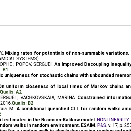
Y..
Mixing rates for potentials of non-summable variations
.
AMICAL SYSTEMS)
TOPHE ; POPOV, SERGUEI.
An Improved Decoupling Inequalit
: B1
c uniqueness for stochastic chains with unbounded memo
On uniform closeness of local times of Markov chains and
Qualis: A2
 SERGUEI ; VACHKOVSKAIA, MARINA.
Constrained informati
, 2016.
Qualis: B2
kaia, M..
A conditional quenched CLT for random walks a
2
cit estimates in the Bramson-Kalikow model
.
NONLINEARITY
.
andom walks in random environment. ESAIM
.
P&S
. v. 17, p. 
tion for a random walk in slowly decreasing random potenti