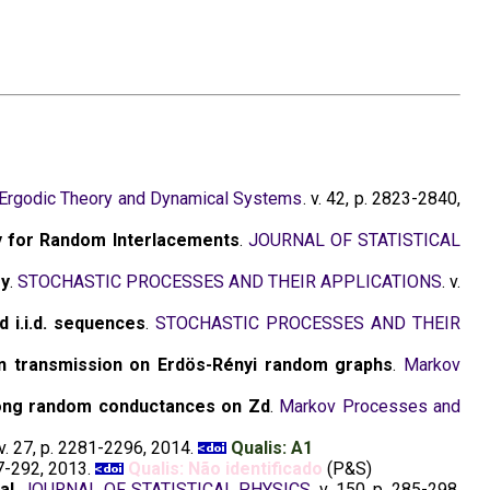
Ergodic Theory and Dynamical Systems
. v. 42, p. 2823-2840,
y for Random Interlacements
.
JOURNAL OF STATISTICAL
ry
.
STOCHASTIC PROCESSES AND THEIR APPLICATIONS
. v.
 i.i.d. sequences
.
STOCHASTIC PROCESSES AND THEIR
on transmission on Erdös-Rényi random graphs
.
Markov
mong random conductances on Zd
.
Markov Processes and
 v. 27, p. 2281-2296, 2014.
Qualis: A1
257-292, 2013.
Qualis: Não identificado
(P&S)
al
.
JOURNAL OF STATISTICAL PHYSICS
. v. 150, p. 285-298,