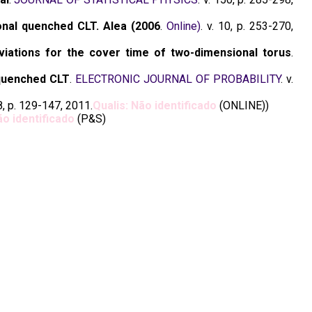
nal quenched CLT. Alea (2006
.
Online)
. v. 10, p. 253-270,
viations for the cover time of two-dimensional torus
.
quenched CLT
.
ELECTRONIC JOURNAL OF PROBABILITY
. v.
 8, p. 129-147, 2011.
Qualis: Não identificado
(ONLINE))
ão identificado
(P&S)