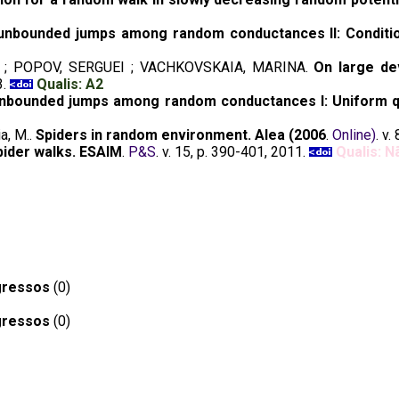
unbounded jumps among random conductances II: Conditio
 ; POPOV, SERGUEI ; VACHKOVSKAIA, MARINA.
On large de
3.
Qualis: A2
unbounded jumps among random conductances I: Uniform 
a, M..
Spiders in random environment. Alea (2006
.
Online)
. v.
pider walks. ESAIM
.
P&S
. v. 15, p. 390-401, 2011.
Qualis: N
gressos
(0)
gressos
(0)