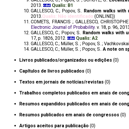
2013.
Qualis: B1
GALLESCO, C.; Popov, S..
Random walks with 
2013.
Qualis: Não identificado
(ONLINE))
COMETS, FRANCIS ; GALLESCO, CHRISTOPHE
Electronic Journal of Probability
. v. 18, p. 96, 201
GALLESCO, C.; Popov, S..
Random walks with 
17, p. 1826, 2012.
Qualis: A2
GALLESCO, C.; Müller, S. ; Popov, S. ; Vachkovskai
GALLESCO, C.; Müller, S. ; Popov, S..
A note on s
Livros publicados/organizados ou edições
(0)
Capítulos de livros publicados
(0)
Textos em jornais de notícias/revistas
(0)
Trabalhos completos publicados em anais de con
Resumos expandidos publicados em anais de con
Resumos publicados em anais de congressos
(0)
Artigos aceitos para publicação
(0)