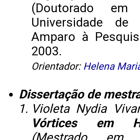
(Doutorado em 
Universidade de
Amparo à Pesquis
2003.
Orientador:
Helena Maria
Dissertação de mestr
Violeta Nydia Viva
Vórtices em Hid
(Mestrado em M