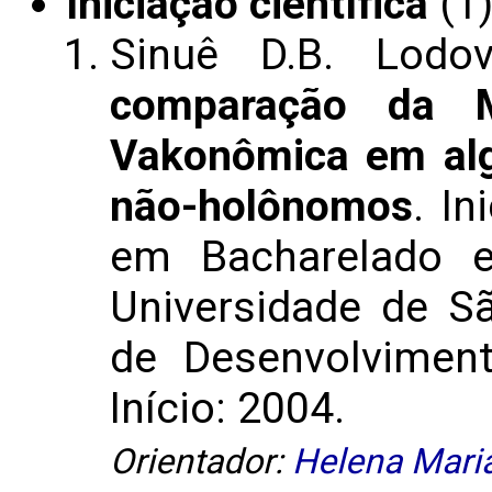
Iniciação científica
(1
Sinuê D.B. Lodo
comparação da M
Vakonômica em al
não-holônomos
. In
em Bacharelado e
Universidade de S
de Desenvolviment
Início: 2004.
Orientador:
Helena Maria