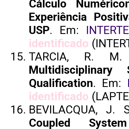
Cálculo Numéric
Experiência Positi
USP
. Em:
INTERT
identificado
(INTER
TARCIA, R. M.
Multidisciplinary
Qualification
. Em:
identificado
(LAPTEC
BEVILACQUA, J. 
Coupled System 