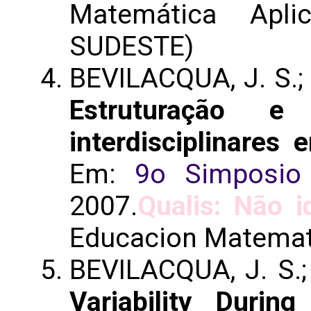
Matemática Apl
SUDESTE)
BEVILACQUA, J. S.; S
Estruturação e
interdisciplinares
Em:
9o Simposio
2007.
Qualis: Não i
Educacion Matemat
BEVILACQUA, J. S.;
Variability Durin