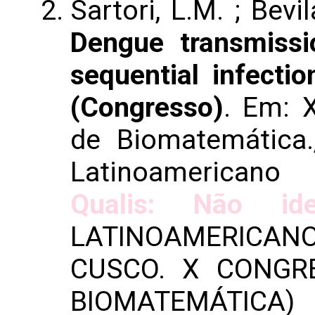
Sartori, L.M. ; Bev
Dengue transmiss
sequential infecti
(Congresso)
. Em: 
de Biomatemática
Latinoamericano
Qualis: Não iden
LATINOAMERICANO 
CUSCO. X CONGR
BIOMATEMÁTICA)