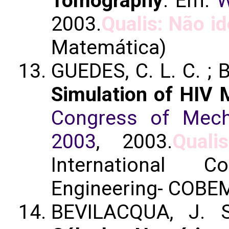
Tomography
. Em:
W
2003.
Qualis: Não id
Matemática)
GUEDES, C. L. C. ;
Simulation of HIV 
Congress of Mech
2003
, 2003.
Quali
International 
Engineering- COBE
BEVILACQUA, J.