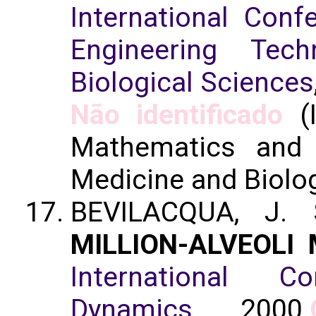
International Con
Engineering Tec
Biological Sciences
Não identificado
(I
Mathematics and 
Medicine and Biolog
BEVILACQUA, J.
MILLION-ALVEOLI
International 
Dynamics
, 2000.