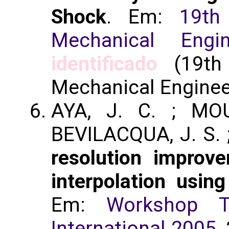
Shock
. Em:
19th
Mechanical Engin
identificado
(19th 
Mechanical Enginee
AYA, J. C. ; MOU
BEVILACQUA, J. S. ;
resolution impro
interpolation usin
Em:
Workshop T
International 2005
,