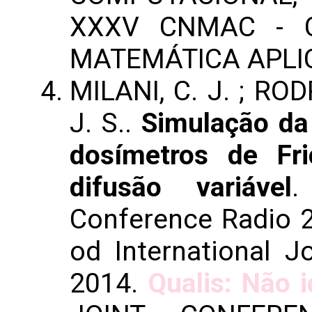
XXXV CNMAC - 
MATEMÁTICA APLI
MILANI, C. J. ; ROD
J. S..
Simulação da
dosímetros de Fri
difusão variável
.
Conference Radio 2
od International J
2014.
Qualis: Não i