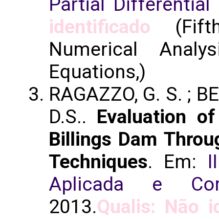
Partial Differential
identificado
(Fift
Numerical Analys
Equations,)
RAGAZZO, G. S. ; BE
D.S..
Evaluation of
Billings Dam Throu
Techniques
. Em:
I
Aplicada e Co
2013.
Qualis: Não i