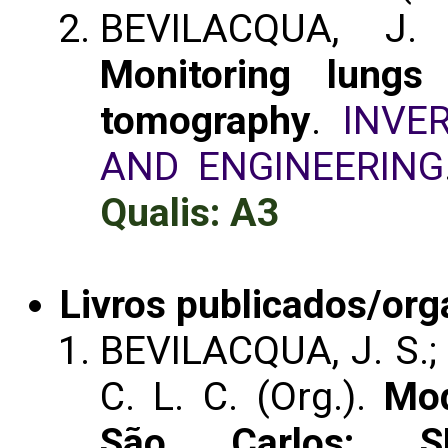
BEVILACQUA, J.
Monitoring lungs
tomography
.
INVE
AND ENGINEERING
Qualis: A3
Livros publicados/org
BEVILACQUA, J. S.; 
C. L. C. (Org.).
Mo
São Carlos: S