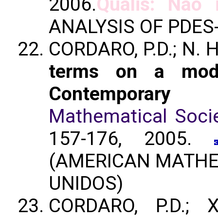
2006.
Qualis: Não i
ANALYSIS OF PDES
CORDARO, P.D.; N. 
terms on a mode
Contemporary M
Mathematical Socie
157-176, 2005.
(AMERICAN MATHE
UNIDOS)
CORDARO, P.D.;