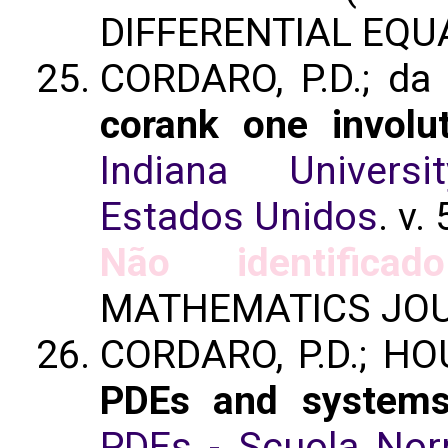
DIFFERENTIAL EQU
CORDARO, P.D.; da 
corank one involut
Indiana Univers
Estados Unidos
. v.
Não identificado
MATHEMATICS JOU
CORDARO, P.D.; HO
PDEs and system
PDEs - Scuola Nor