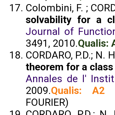
Colombini, F. ; CORD
solvability for a 
Journal of Functio
3491, 2010.
Qualis: 
CORDARO, P.D.; N. 
theorem for a class
Annales de l' Instit
2009.
Qualis: A2
(
FOURIER)
CORDARO, P.D.; N.