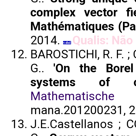
complex vector fi
Mathématiques (Pa
2014.
Qualis: Não 
BAROSTICHI, R. F. ;
G..
'On the Borel
systems of co
Mathematische N
mana.201200231, 2
J.E.Castellanos ; 