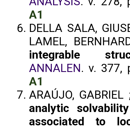
ANALYSIS
. v. 278,
A1
DELLA SALA, GIUS
LAMEL, BERNHAR
integrable struc
ANNALEN
. v. 377,
A1
ARAÚJO, GABRIEL 
analytic solvabilit
associated to loc