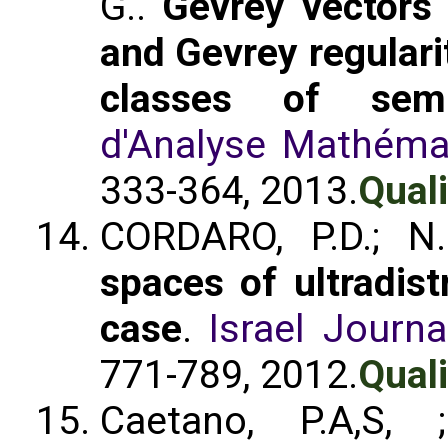
G..
Gevrey vectors 
and Gevrey regularit
classes of semi
d'Analyse Mathéma
333-364, 2013.
Quali
CORDARO, P.D.; 
spaces of ultradist
case
.
Israel Journ
771-789, 2012.
Quali
Caetano, P.A,S,