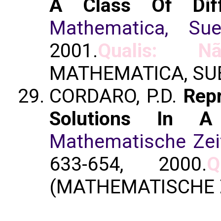
A Class Of Diff
Mathematica, Sue
2001.
Qualis: Nã
MATHEMATICA, SU
CORDARO, P.D.
Repr
Solutions In A 
Mathematische Zeit
633-654, 2000.
Q
(MATHEMATISCHE 