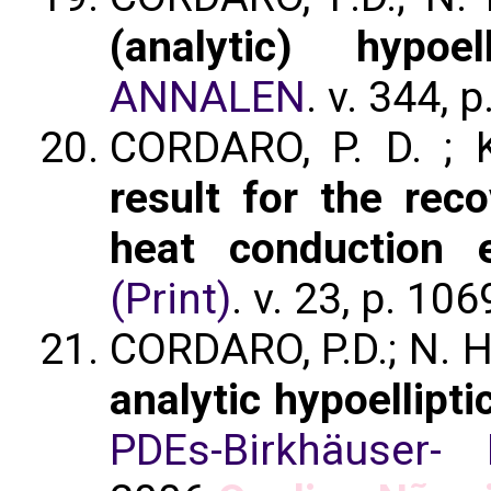
(analytic) hypoelli
ANNALEN
. v. 344, 
CORDARO, P. D. ;
result for the reco
heat conduction e
(Print)
. v. 23, p. 10
CORDARO, P.D.; N. 
analytic hypoelliptic
PDEs-Birkhäuser- 