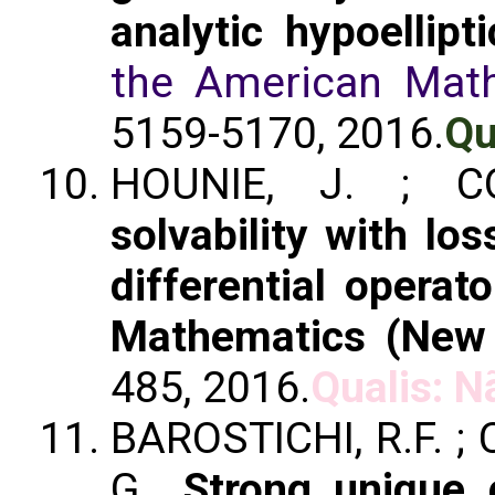
analytic hypoellipt
the American Math
5159-5170, 2016.
Qu
HOUNIE, J. ; C
solvability with los
differential operat
Mathematics (New
485, 2016.
Qualis: N
BAROSTICHI, R.F. ;
G..
Strong unique 