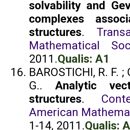
solvability and Gev
complexes associ
structures
.
Trans
Mathematical Soc
2011.
Qualis: A1
BAROSTICHI, R. F. ;
G..
Analytic vec
structures
.
Cont
American Mathemati
1-14, 2011.
Qualis: 