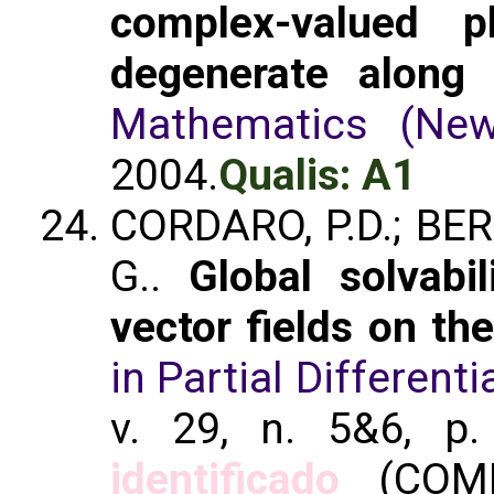
complex-valued p
degenerate along 
Mathematics (New
2004.
Qualis: A1
CORDARO, P.D.; BE
G..
Global solvabi
vector fields on th
in Partial Different
v. 29, n. 5&6, p.
identificado
(COMM