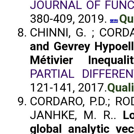
JOURNAL OF FUNC
380-409, 2019.
Qu
CHINNI, G. ; CORDA
and Gevrey Hypoelli
Métivier Inequalit
PARTIAL DIFFERE
121-141, 2017.
Quali
CORDARO, P.D.; ROD
JANHKE, M. R..
L
global analytic vec