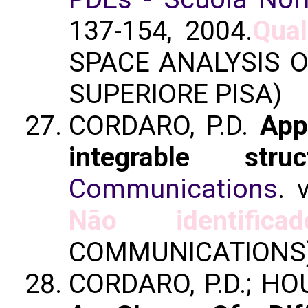
137-154, 2004.
Qual
SPACE ANALYSIS 
SUPERIORE PISA)
CORDARO, P.D.
App
integrable struc
Communications
. 
Não identificad
COMMUNICATIONS
CORDARO, P.D.; HOU