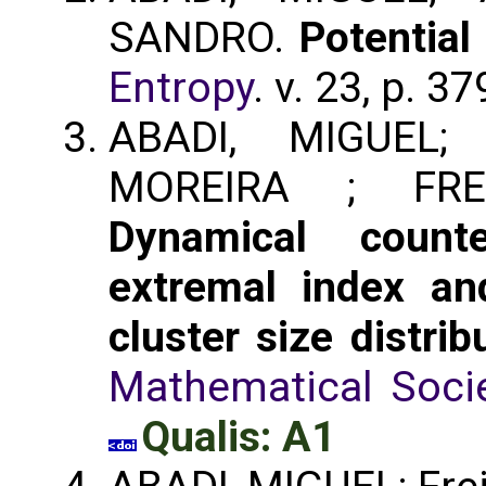
SANDRO.
Potential
Entropy
. v. 23, p. 3
ABADI, MIGUEL;
MOREIRA ; FRE
Dynamical count
extremal index an
cluster size distrib
Mathematical Soci
Qualis: A1