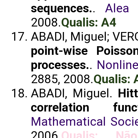
sequences.
.
Alea 
2008.
Qualis: A4
ABADI, Miguel; VER
point-wise Poisso
processes.
.
Nonline
2885, 2008.
Qualis: 
ABADI, Miguel.
Hit
correlation func
Mathematical Socie
2006.
Qualis: Não