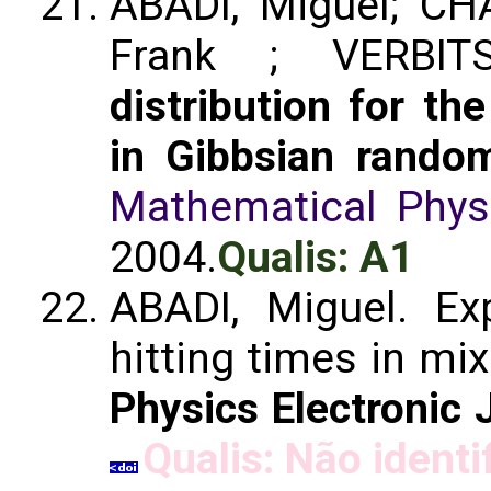
ABADI, Miguel; CH
Frank ; VERBIT
distribution for th
in Gibbsian random
Mathematical Phys
2004.
Qualis: A1
ABADI, Miguel. Ex
hitting times in mi
Physics Electronic 
Qualis: Não identi