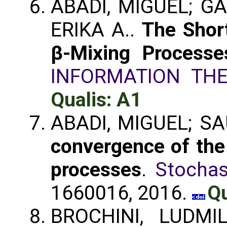
ABADI, MIGUEL; G
ERIKA A..
The Shor
β-Mixing Processe
INFORMATION TH
Qualis: A1
ABADI, MIGUEL; S
convergence of the 
processes
.
Stochas
1660016, 2016.
Qu
BROCHINI, LUDM