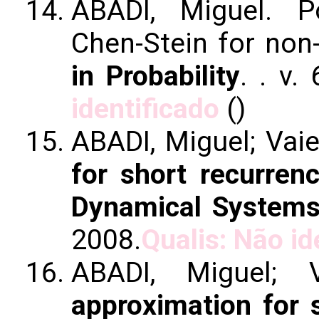
ABADI, Miguel. P
Chen-Stein for no
in Probability
.
. v.
identificado
()
ABADI, Miguel; Vaie
for short recurren
Dynamical System
2008.
Qualis: Não id
ABADI, Miguel;
approximation for 