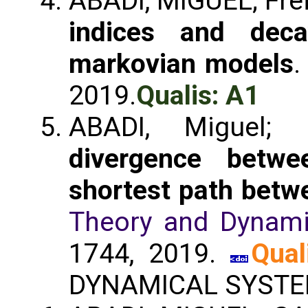
ABADI, MIGUEL; Freita
indices and deca
markovian models
2019.
Qualis: A1
ABADI, Miguel;
divergence betw
shortest path betw
Theory and Dynam
1744, 2019.
Qual
DYNAMICAL SYSTE