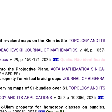
lit n-valued maps on the Klein bottle
.
TOPOLOGY AND ITS
OBACHEVSKII JOURNAL OF MATHEMATICS
. v. 46, p. 1057-
atics
. v. 79, p. 159-171, 2025.
Qualis: Não identificado
to the Projective Plane
.
ACTA MATHEMATICA SINICA-
SH SERIES)
roperty for virtual braid groups
.
JOURNAL OF ALGEBRA
.
eserving maps of S1-bundles over S1
.
TOPOLOGY AND ITS
GY AND ITS APPLICATIONS
. v. 359, p. 109086, 2025.
k-Ulam property for homotopy classes on bundles,
. 359, p. 109081, 2025.
Qualis: B1