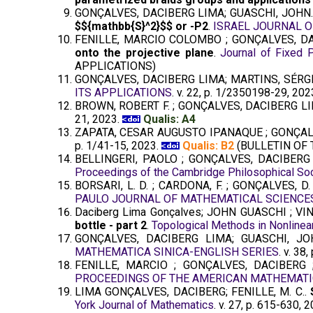
GONÇALVES, DACIBERG LIMA; GUASCHI, JOHN
$${mathbb{S}^2}$$ or -P2
.
ISRAEL JOURNAL 
FENILLE, MARCIO COLOMBO ; GONÇALVES, DA
onto the projective plane
.
Journal of Fixed 
APPLICATIONS)
GONÇALVES, DACIBERG LIMA; MARTINS, SÉRG
ITS APPLICATIONS
. v. 22, p. 1/2350198-29, 202
BROWN, ROBERT F. ; GONÇALVES, DACIBERG L
21, 2023.
Qualis: A4
ZAPATA, CESAR AUGUSTO IPANAQUE ; GONÇAL
p. 1/41-15, 2023.
Qualis: B2
(BULLETIN OF
BELLINGERI, PAOLO ; GONÇALVES, DACIBERG
Proceedings of the Cambridge Philosophical Soc
BORSARI, L. D. ; CARDONA, F. ; GONÇALVES, D. 
PAULO JOURNAL OF MATHEMATICAL SCIENCE
Daciberg Lima Gonçalves; JOHN GUASCHI ; V
bottle - part 2
.
Topological Methods in Nonlinea
GONÇALVES, DACIBERG LIMA; GUASCHI, JO
MATHEMATICA SINICA-ENGLISH SERIES
. v. 38
FENILLE, MARCIO ; GONÇALVES, DACIBERG
PROCEEDINGS OF THE AMERICAN MATHEMATI
LIMA GONÇALVES, DACIBERG; FENILLE, M. C..
York Journal of Mathematics
. v. 27, p. 615-630, 