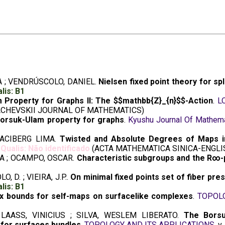
A ; VENDRÚSCOLO, DANIEL.
Nielsen fixed point theory for sp
lis: B1
 Property for Graphs II: The $$mathbb{Z}_{n}$$-Action
.
L
CHEVSKII JOURNAL OF MATHEMATICS)
orsuk-Ulam property for graphs
.
Kyushu Journal Of Mathem
DACIBERG LIMA.
Twisted and Absolute Degrees of Maps in
Qualis: Não identificado
(ACTA MATHEMATICA SINICA-ENGLI
A ; OCAMPO, OSCAR.
Characteristic subgroups and the R∞-p
, D. ; VIEIRA, J.P..
On minimal fixed points set of fiber pr
lis: B1
ex bounds for self-maps on surfacelike complexes
.
TOPOLO
LAASS, VINICIUS ; SILVA, WESLEM LIBERATO.
The Borsu
 for surfaces bundles
.
TOPOLOGY AND ITS APPLICATIONS
. v