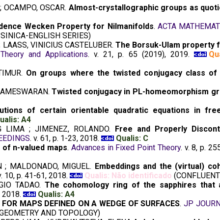
 ; OCAMPO, OSCAR.
Almost-crystallographic groups as quoti
dence Wecken Property for Nilmanifolds
.
ACTA MATHEMATI
SINICA-ENGLISH SERIES)
; LAASS, VINICIUS CASTELUBER.
The Borsuk-Ulam property f
 Theory and Applications
. v. 21, p. 65 (2019), 2019.
Qu
TIMUR.
On groups where the twisted conjugacy class of 
1
ARAMESWARAN.
Twisted conjugacy in PL-homeomorphism gro
olutions of certain orientable quadratic equations in fr
ualis: A4
RG LIMA ; JIMENEZ, ROLANDO.
Free and Properly Discon
EEDINGS
. v. 61, p. 1-23, 2018.
Qualis: C
 of n-valued maps
.
Advances in Fixed Point Theory
. v. 8, p. 2
N ; MALDONADO, MIGUEL.
Embeddings and the (virtual) co
 v. 10, p. 41-61, 2018.
Qualis: Não identificado
(CONFLUENT
RGIO TADAO.
The cohomology ring of the sapphires that 
0, 2018.
Qualis: A4
 FOR MAPS DEFINED ON A WEDGE OF SURFACES
.
JP JOURN
 GEOMETRY AND TOPOLOGY)