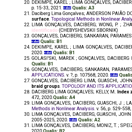
DEKIMPE, KAREL ; LIMA GONÇALVES, DACIBER
p. 15-33, 2021.
Qualis: A3
Daciberg Lima Gonçalves; ANDERSON PAIÃO 
surface
.
Topological Methods in Nonlinear Anal
LIMA GONÇALVES, DACIBERG; WONG, P. ; ZHA
identificado
(CHEBYSHEVSKII SBORNIK)
GONÇALVES, DACIBERG; SANKARAN, PARAMES
Qualis: B1
DEKIMPE, KAREL ; LIMA GONÇALVES, DACIBE
2020.
Qualis: B1
GOLASI'SKI, MAREK ; GONÇALVES, DACIBERG 
Qualis: B1
GONÇALVES, DACIBERG; SANKARAN, PARAME
APPLICATIONS
. v. ?, p. 107568, 2020.
Quali
GONÇALVES, DACIBERG LIMA; GUASCHI, JOHN
braid groups
.
TOPOLOGY AND ITS APPLICATI
DACIBERG LIMA GONÇALVES; KELLY, M..
Index 
472, 2020.
Qualis: A4
LIMA GONÇALVES, DACIBERG; GUASCHI, J. ; LAA
Methods in Nonlinear Analysis
. v. 56, p. 529-558
LIMA GONÇALVES, DACIBERG; GUASCHI, JOHN
2005-2025, 2020.
Qualis: A2
LIMA GONÇALVES, DACIBERG; MONIZ, T. ; SPEIZ
2020.
Qualis: B2