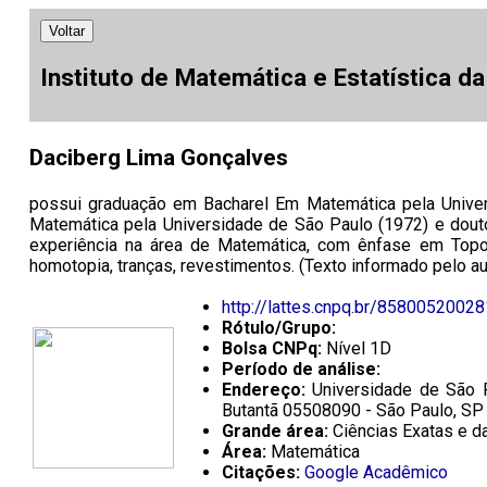
Voltar
Instituto de Matemática e Estatística d
Daciberg Lima Gonçalves
possui graduação em Bacharel Em Matemática pela Univer
Matemática pela Universidade de São Paulo (1972) e douto
experiência na área de Matemática, com ênfase em Topolo
homotopia, tranças, revestimentos. (Texto informado pelo au
http://lattes.cnpq.br/8580052002
Rótulo/Grupo:
Bolsa CNPq:
Nível 1D
Período de análise:
Endereço:
Universidade de São P
Butantã 05508090 - São Paulo, SP 
Grande área:
Ciências Exatas e da
Área:
Matemática
Citações:
Google Acadêmico