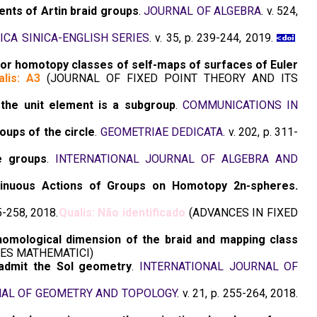
ents of Artin braid groups
.
JOURNAL OF ALGEBRA
. v. 524,
CA SINICA-ENGLISH SERIES
. v. 35, p. 239-244, 2019.
or homotopy classes of self-maps of surfaces of Euler
alis: A3
(JOURNAL OF FIXED POINT THEORY AND ITS
the unit element is a subgroup
.
COMMUNICATIONS IN
ups of the circle
.
GEOMETRIAE DEDICATA
. v. 202, p. 311-
ee groups
.
INTERNATIONAL JOURNAL OF ALGEBRA AND
tinuous Actions of Groups on Homotopy 2n-spheres.
55-258, 2018.
Qualis: Não identificado
(ADVANCES IN FIXED
homological dimension of the braid and mapping class
ES MATHEMATICI)
admit the Sol geometry
.
INTERNATIONAL JOURNAL OF
AL OF GEOMETRY AND TOPOLOGY
. v. 21, p. 255-264, 2018.