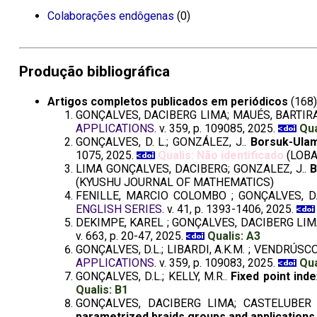
Colaborações endôgenas
(0)
Produção bibliográfica
Artigos completos publicados em periódicos
(168)
GONÇALVES, DACIBERG LIMA; MAUÉS, BARTIR
APPLICATIONS
. v. 359, p. 109085, 2025.
Qua
GONÇALVES, D. L.; GONZÁLEZ, J..
Borsuk-Ulam
1075, 2025.
Qualis: Não identificado
(LOBA
LIMA GONÇALVES, DACIBERG; GONZALEZ, J..
B
(KYUSHU JOURNAL OF MATHEMATICS)
FENILLE, MARCIO COLOMBO ; GONÇALVES, 
ENGLISH SERIES
. v. 41, p. 1393-1406, 2025.
DEKIMPE, KAREL ; GONÇALVES, DACIBERG LIM
v. 663, p. 20-47, 2025.
Qualis: A3
GONÇALVES, D.L.; LIBARDI, A.K.M. ; VENDRÚSCOLO
APPLICATIONS
. v. 359, p. 109083, 2025.
Qua
GONÇALVES, D.L.; KELLY, M.R..
Fixed point ind
Qualis: B1
GONÇALVES, DACIBERG LIMA; CASTELUBER 
parametrized braids groups and applications