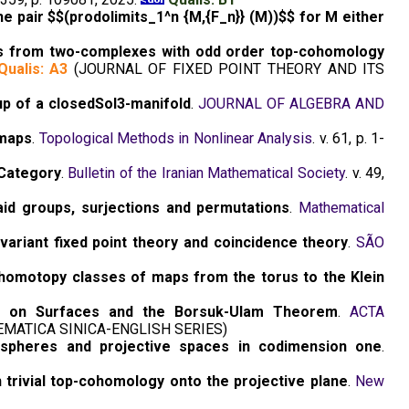
e pair $$(prodolimits_1^n {M,{F_n}} (M))$$ for M either
ns from two-complexes with odd order top-cohomology
Qualis: A3
(JOURNAL OF FIXED POINT THEORY AND ITS
p of a closedSol3-manifold
.
JOURNAL OF ALGEBRA AND
 maps
.
Topological Methods in Nonlinear Analysis
. v. 61, p. 1-
 Category
.
Bulletin of the Iranian Mathematical Society
. v. 49,
aid groups, surjections and permutations
.
Mathematical
variant fixed point theory and coincidence theory
.
SÃO
homotopy classes of maps from the torus to the Klein
ns on Surfaces and the Borsuk-Ulam Theorem
.
ACTA
MATICA SINICA-ENGLISH SERIES)
spheres and projective spaces in codimension one
.
 trivial top-cohomology onto the projective plane
.
New