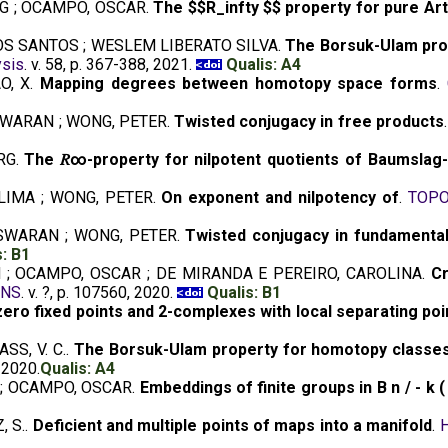
G ; OCAMPO, OSCAR.
The $$R_infty $$ property for pure Art
DOS SANTOS ; WESLEM LIBERATO SILVA.
The Borsuk-Ulam prop
ysis
. v. 58, p. 367-388, 2021.
Qualis: A4
O, X.
Mapping degrees between homotopy space forms
.
WARAN ; WONG, PETER.
Twisted conjugacy in free products
RG.
The 𝑅∞-property for nilpotent quotients of Baumslag-
LIMA ; WONG, PETER.
On exponent and nilpotency of
.
TOPO
SWARAN ; WONG, PETER.
Twisted conjugacy in fundamenta
s: B1
 ; OCAMPO, OSCAR ; DE MIRANDA E PEREIRO, CAROLINA.
Cr
ONS
. v. ?, p. 107560, 2020.
Qualis: B1
zero fixed points and 2-complexes with local separating poi
SS, V. C..
The Borsuk-Ulam property for homotopy classes 
, 2020.
Qualis: A4
 ; OCAMPO, OSCAR.
Embeddings of finite groups in B n / - k (
, S..
Deficient and multiple points of maps into a manifold
.