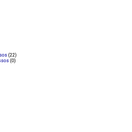
ssos
(22)
ssos
(0)