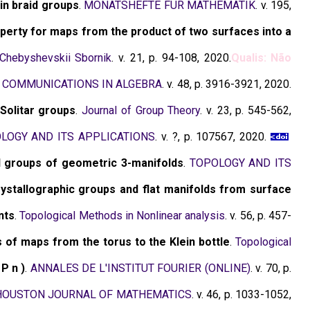
in braid groups
.
MONATSHEFTE FUR MATHEMATIK
. v. 195,
erty for maps from the product of two surfaces into a
Chebyshevskii Sbornik
. v. 21, p. 94-108, 2020.
Qualis: Não
.
COMMUNICATIONS IN ALGEBRA
. v. 48, p. 3916-3921, 2020.
Solitar groups
.
Journal of Group Theory
. v. 23, p. 545-562,
LOGY AND ITS APPLICATIONS
. v. ?, p. 107567, 2020.
l groups of geometric 3-manifolds
.
TOPOLOGY AND ITS
ystallographic groups and flat manifolds from surface
nts
.
Topological Methods in Nonlinear analysis
. v. 56, p. 457-
of maps from the torus to the Klein bottle
.
Topological
 P n )
.
ANNALES DE L'INSTITUT FOURIER (ONLINE)
. v. 70, p.
HOUSTON JOURNAL OF MATHEMATICS
. v. 46, p. 1033-1052,