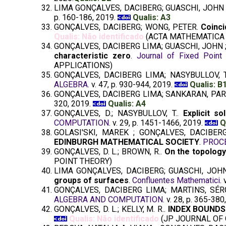
LIMA GONÇALVES, DACIBERG; GUASCHI, JOHN
p. 160-186, 2019.
Qualis: A3
GONÇALVES, DACIBERG; WONG, PETER.
Coinci
Qualis: Não identificado
(ACTA MATHEMATICA 
GONÇALVES, DACIBERG LIMA; GUASCHI, JOHN 
characteristic zero
.
Journal of Fixed Point
APPLICATIONS)
GONÇALVES, DACIBERG LIMA; NASYBULLOV, 
ALGEBRA
. v. 47, p. 930-944, 2019.
Qualis: B
GONÇALVES, DACIBERG LIMA; SANKARAN, P
320, 2019.
Qualis: A4
GONÇALVES, D.; NASYBULLOV, T..
Explicit s
COMPUTATION
. v. 29, p. 1451-1466, 2019.
Q
GOLASI'SKI, MAREK ; GONÇALVES, DACIBE
EDINBURGH MATHEMATICAL SOCIETY
.
PROC
GONÇALVES, D. L.; BROWN, R..
On the topology
POINT THEORY)
LIMA GONÇALVES, DACIBERG; GUASCHI, JOH
groups of surfaces
.
Confluentes Mathematici
.
GONÇALVES, DACIBERG LIMA; MARTINS, SÉ
ALGEBRA AND COMPUTATION
. v. 28, p. 365-38
GONÇALVES, D. L.; KELLY, M. R..
INDEX BOUNDS
Qualis: Não identificado
(JP JOURNAL OF