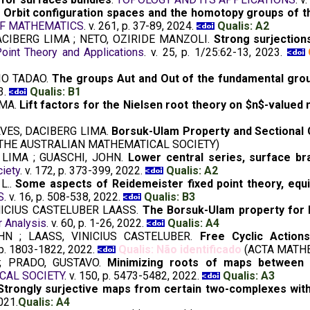
.
Orbit configuration spaces and the homotopy groups of th
OF MATHEMATICS
. v. 261, p. 37-89, 2024.
Qualis: A2
CIBERG LIMA ; NETO, OZIRIDE MANZOLI.
Strong surjectio
Point Theory and Applications
. v. 25, p. 1/25:62-13, 2023.
IO TADAO.
The groups Aut and Out of the fundamental grou
3.
Qualis: B1
IMA.
Lift factors for the Nielsen root theory on $n$-valued
VES, DACIBERG LIMA.
Borsuk-Ulam Property and Sectional
 THE AUSTRALIAN MATHEMATICAL SOCIETY)
 LIMA ; GUASCHI, JOHN.
Lower central series, surface br
iety
. v. 172, p. 373-399, 2022.
Qualis: A2
L..
Some aspects of Reidemeister fixed point theory, equi
S
. v. 16, p. 508-538, 2022.
Qualis: B3
INICIUS CASTELUBER LAASS.
The Borsuk-Ulam property for 
r Analysis
. v. 60, p. 1-26, 2022.
Qualis: A4
HN ; LAASS, VINICIUS CASTELUBER.
Free Cyclic Actio
, p. 1803-1822, 2022.
Qualis: Não identificado
(ACTA MATHE
 ; PRADO, GUSTAVO.
Minimizing roots of maps between 
CAL SOCIETY
. v. 150, p. 5473-5482, 2022.
Qualis: A3
Strongly surjective maps from certain two-complexes with
2021.
Qualis: A4