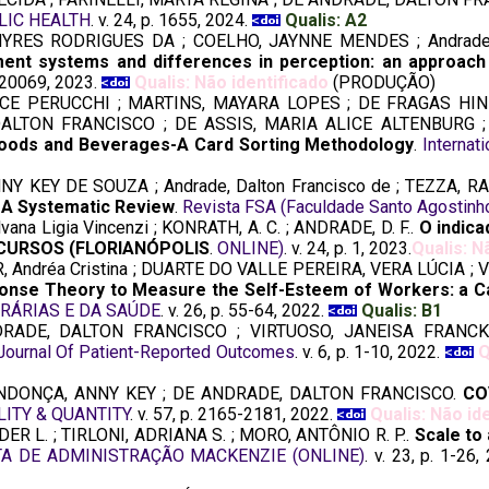
LIC HEALTH
. v. 24, p. 1655, 2024.
Qualis: A2
RES RODRIGUES DA ; COELHO, JAYNNE MENDES ; Andrade, 
ent systems and differences in perception: an approach
20220069, 2023.
Qualis: Não identificado
(PRODUÇÃO)
CE PERUCCHI ; MARTINS, MAYARA LOPES ; DE FRAGAS HINNI
ALTON FRANCISCO ; DE ASSIS, MARIA ALICE ALTENBURG ;
l Foods and Beverages-A Card Sorting Methodology
.
Internat
KEY DE SOUZA ; Andrade, Dalton Francisco de ; TEZZA, R
 A Systematic Review
.
Revista FSA (Faculdade Santo Agostinh
vana Ligia Vincenzi ; KONRATH, A. C. ; ANDRADE, D. F..
O indica
PERCURSOS (FLORIANÓPOLIS
.
ONLINE)
. v. 24, p. 1, 2023.
Qualis: N
dréa Cristina ; DUARTE DO VALLE PEREIRA, VERA LÚCIA ; VINC
onse Theory to Measure the Self-Esteem of Workers: a Cas
GRÁRIAS E DA SAÚDE
. v. 26, p. 55-64, 2022.
Qualis: B1
RADE, DALTON FRANCISCO ; VIRTUOSO, JANEISA FRANC
Journal Of Patient-Reported Outcomes
. v. 6, p. 1-10, 2022.
Q
DONÇA, ANNY KEY ; DE ANDRADE, DALTON FRANCISCO.
CO
ITY & QUANTITY
. v. 57, p. 2165-2181, 2022.
Qualis: Não id
NDER L. ; TIRLONI, ADRIANA S. ; MORO, ANTÔNIO R. P..
Scale to 
TA DE ADMINISTRAÇÃO MACKENZIE (ONLINE)
. v. 23, p. 1-26