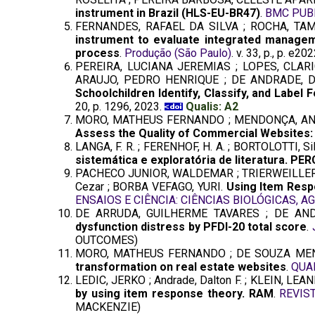
instrument in Brazil (HLS-EU-BR47)
.
BMC PUB
FERNANDES, RAFAEL DA SILVA ; ROCHA, TAMY
instrument to evaluate integrated managem
process
.
Produção (São Paulo)
. v. 33, p., p. e
PEREIRA, LUCIANA JEREMIAS ; LOPES, CLARI
ARAUJO, PEDRO HENRIQUE ; DE ANDRADE, D
Schoolchildren Identify, Classify, and Labe
20, p. 1296, 2023.
Qualis: A2
MORO, MATHEUS FERNANDO ; MENDONÇA, ANNY 
Assess the Quality of Commercial Websites:
LANGA, F. R. ; FERENHOF, H. A. ; BORTOLOTTI, Sil
sistemática e exploratória de literatura. 
PACHECO JUNIOR, WALDEMAR ; TRIERWEILLER, An
Cezar ; BORBA VEFAGO, YURI.
Using Item Resp
ENSAIOS E CIÊNCIA: CIÊNCIAS BIOLÓGICAS, A
DE ARRUDA, GUILHERME TAVARES ; DE AND
dysfunction distress by PFDI-20 total score
.
OUTCOMES)
MORO, MATHEUS FERNANDO ; DE SOUZA MEN
transformation on real estate websites
.
QUAL
LEDIC, JERKO ; Andrade, Dalton F. ; KLEIN, LEA
by using item response theory. RAM
.
REVIS
MACKENZIE)