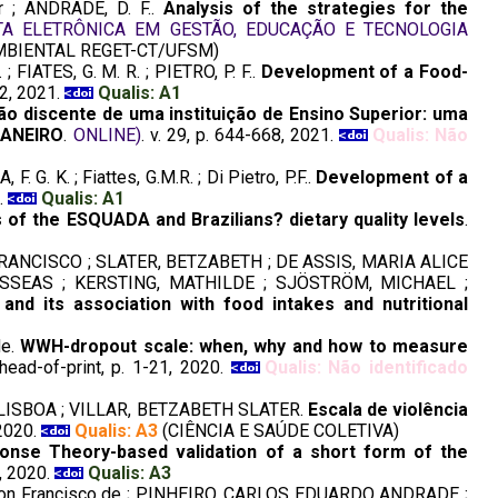
 ; ANDRADE, D. F..
Analysis of the strategies for the
TA ELETRÔNICA EM GESTÃO, EDUCAÇÃO E TECNOLOGIA
MBIENTAL REGET-CT/UFSM)
; FIATES, G. M. R. ; PIETRO, P. F..
Development of a Food-
-22, 2021.
Qualis: A1
ção discente de uma instituição de Ensino Superior: uma
 JANEIRO
.
ONLINE)
. v. 29, p. 644-668, 2021.
Qualis: Não
. G. K. ; Fiattes, G.M.R. ; Di Pietro, P.F..
Development of a
1.
Qualis: A1
 of the ESQUADA and Brazilians? dietary quality levels
.
RANCISCO ; SLATER, BETZABETH ; DE ASSIS, MARIA ALICE
SSEAS ; KERSTING, MATHILDE ; SJÖSTRÖM, MICHAEL ;
nd its association with food intakes and nutritional
de.
WWH-dropout scale: when, why and how to measure
ahead-of-print, p. 1-21, 2020.
Qualis: Não identificado
Y LISBOA ; VILLAR, BETZABETH SLATER.
Escala de violência
 2020.
Qualis: A3
(CIÊNCIA E SAÚDE COLETIVA)
onse Theory-based validation of a short form of the
 1, 2020.
Qualis: A3
on Francisco de ; PINHEIRO, CARLOS EDUARDO ANDRADE ;