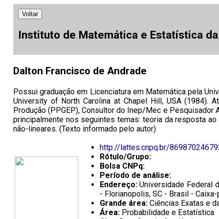
Voltar
Instituto de Matemática e Estatística d
Dalton Francisco de Andrade
Possui graduação em Licenciatura em Matemática pela Unive
University of North Carolina at Chapel Hill, USA (1984)
Produção (PPGEP), Consultor do Inep/Mec e Pesquisador As
principalmente nos seguintes temas: teoria da resposta ao i
não-lineares. (Texto informado pelo autor)
http://lattes.cnpq.br/8698702467
Rótulo/Grupo:
Bolsa CNPq:
Período de análise:
Endereço:
Universidade Federal d
- Florianopolis, SC - Brasil - Cai
Grande área:
Ciências Exatas e da
Área:
Probabilidade e Estatística