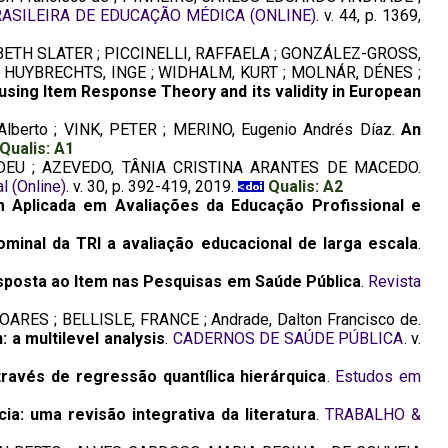
RASILEIRA DE EDUCAÇÃO MÉDICA (ONLINE)
. v. 44, p. 1369,
BETH SLATER ; PICCINELLI, RAFFAELA ; GONZÁLEZ-GROSS,
 HUYBRECHTS, INGE ; WIDHALM, KURT ; MOLNÁR, DÉNES ;
using Item Response Theory and its validity in European
lberto ; VINK, PETER ; MERINO, Eugenio Andrés Díaz.
An
Qualis: A1
TADEU ; AZEVEDO, TÂNIA CRISTINA ARANTES DE MACEDO.
l (Online)
. v. 30, p. 392-419, 2019.
Qualis: A2
 Aplicada em Avaliações da Educação Profissional e
minal da TRI a avaliação educacional de larga escala
.
sposta ao Item nas Pesquisas em Saúde Pública
.
Revista
ES ; BELLISLE, FRANCE ; Andrade, Dalton Francisco de.
: a multilevel analysis
.
CADERNOS DE SAÚDE PÚBLICA
. v.
ravés de regressão quantílica hierárquica
.
Estudos em
ia: uma revisão integrativa da literatura
.
TRABALHO &