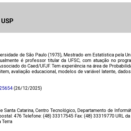
a USP
rsidade de São Paulo (1973), Mestrado em Estatística pela Un
. Atualmente é professor titular da UFSC, com atuação no pr
sociado do Caed/UFJF. Tem experiência na área de Probabilida
tem, avaliação educacional, modelos de variável latente, dados
925654
(26/12/2025)
e Santa Catarina, Centro Tecnológico, Departamento de Informát
xa-postal: 476 Telefone: (48) 33317545 Fax: (48) 33319770 URL d
 Terra