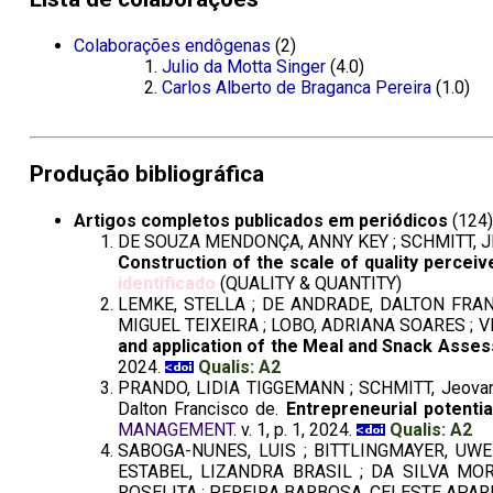
Colaborações endôgenas
(2)
Julio da Motta Singer
(4.0)
Carlos Alberto de Braganca Pereira
(1.0)
Produção bibliográfica
Artigos completos publicados em periódicos
(124)
DE SOUZA MENDONÇA, ANNY KEY ; SCHMITT, JEOV
Construction of the scale of quality percei
identificado
(QUALITY & QUANTITY)
LEMKE, STELLA ; DE ANDRADE, DALTON FRANCI
MIGUEL TEIXEIRA ; LOBO, ADRIANA SOARES ; V
and application of the Meal and Snack Asses
2024.
Qualis: A2
PRANDO, LIDIA TIGGEMANN ; SCHMITT, Jeovani
Dalton Francisco de.
Entrepreneurial potenti
MANAGEMENT
. v. 1, p. 1, 2024.
Qualis: A2
SABOGA-NUNES, LUIS ; BITTLINGMAYER, UWE 
ESTABEL, LIZANDRA BRASIL ; DA SILVA MORO
ROSELITA ; PEREIRA BARBOSA, CELESTE APARE