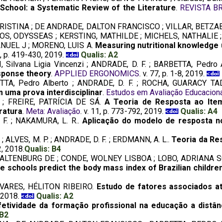
School: a Systematic Review of the Literature
.
REVISTA B
RISTINA ; DE ANDRADE, DALTON FRANCISCO ; VILLAR, BETZA
S, ODYSSEAS ; KERSTING, MATHILDE ; MICHELS, NATHALIE ;
UEL J ; MORENO, LUIS A.
Measuring nutritional knowledge 
22, p. 419-430, 2019.
Qualis: A2
lvana Ligia Vincenzi ; ANDRADE, D. F. ; BARBETTA, Pedro A
esponse theory
.
APPLIED ERGONOMICS
. v. 77, p. 1-8, 2019.
TA, Pedro Alberto ; ANDRADE, D. F. ; ROCHA, GUARACY 
 uma prova interdisciplinar
.
Estudos em Avaliação Educaciona
e ; FREIRE, PATRÍCIA DE SÁ.
A Teoria de Resposta ao Item
ratura
.
Meta: Avaliação
. v. 11, p. 773-792, 2019.
Qualis: A4
. F. ; NAKAMURA, L. R..
Aplicação do modelo de resposta no
. ; ALVES, M. P. ; ANDRADE, D. F. ; ERDMANN, A. L..
Teoria da Re
2, 2018.
Qualis: B4
 ALTENBURG DE ; CONDE, WOLNEY LISBOA ; LOBO, ADRIANA SOAR
te schools predict the body mass index of Brazilian children
TAVARES, HÉLITON RIBEIRO.
Estudo de fatores associados at
, 2018.
Qualis: A2
fetividade da formação profissional na educação a distânc
 B2