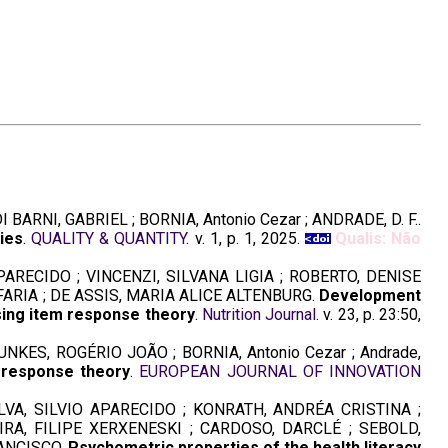
RNI, GABRIEL ; BORNIA, Antonio Cezar ; ANDRADE, D. F..
ies
.
QUALITY & QUANTITY
. v. 1, p. 1, 2025.
Qualis: Não
ARECIDO ; VINCENZI, SILVANA LIGIA ; ROBERTO, DENISE
 FARIA ; DE ASSIS, MARIA ALICE ALTENBURG.
Development
sing item response theory
.
Nutrition Journal
. v. 23, p. 23:50,
NKES, ROGÉRIO JOÃO ; BORNIA, Antonio Cezar ; Andrade,
m response theory
.
EUROPEAN JOURNAL OF INNOVATION
ILVA, SILVIO APARECIDO ; KONRATH, ANDRÉA CRISTINA ;
IRA, FILIPE XERXENESKI ; CARDOSO, DARCLÉ ; SEBOLD,
RANCISCO.
Psychometric properties of the health literacy