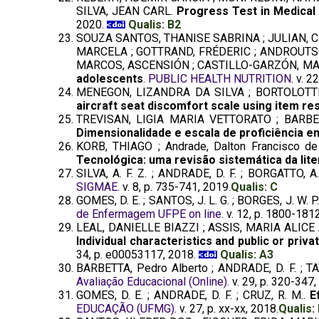
SILVA, JEAN CARL.
Progress Test in Medical 
2020.
Qualis: B2
SOUZA SANTOS, THANISE SABRINA ; JULIAN, C
MARCELA ; GOTTRAND, FRÉDERIC ; ANDROUTSO
MARCOS, ASCENSIÓN ; CASTILLO-GARZÓN, MAN
adolescents
.
PUBLIC HEALTH NUTRITION
. v. 
MENEGON, LIZANDRA DA SILVA ; BORTOLOTTI, Si
aircraft seat discomfort scale using item r
TREVISAN, LIGIA MARIA VETTORATO ; BARBET
Dimensionalidade e escala de proficiência em
KORB, THIAGO ; Andrade, Dalton Francisco d
Tecnológica: uma revisão sistemática da lite
SILVA, A. F. Z. ; ANDRADE, D. F. ; BORGATTO, A
SIGMAE
. v. 8, p. 735-741, 2019.
Qualis: C
GOMES, D. E. ; SANTOS, J. L. G. ; BORGES, J. W. P
de Enfermagem UFPE on line
. v. 12, p. 1800-181
LEAL, DANIELLE BIAZZI ; ASSIS, MARIA ALICE
Individual characteristics and public or priva
34, p. e00053117, 2018.
Qualis: A3
BARBETTA, Pedro Alberto ; ANDRADE, D. F. ; 
Avaliação Educacional (Online)
. v. 29, p. 320-347
GOMES, D. E. ; ANDRADE, D. F. ; CRUZ, R. M..
E
EDUCAÇÃO (UFMG)
. v. 27, p. xx-xx, 2018.
Qualis: