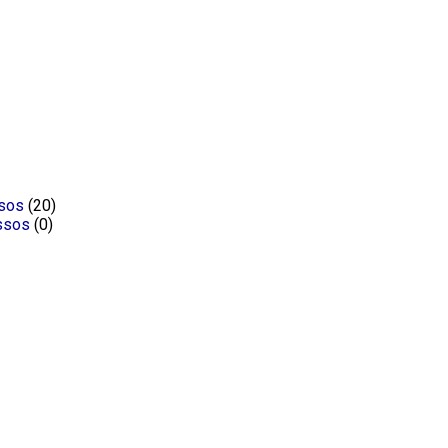
ssos
(20)
ssos
(0)