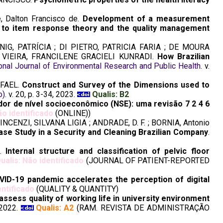
Dalton Francisco de.
Development of a measurement
 to item response theory and the quality management
G, PATRÍCIA ; DI PIETRO, PATRICIA FARIA ; DE MOURA
 VIEIRA, FRANCILENE GRACIELI KUNRADI.
How Brazilian
ional Journal of Environmental Research and Public Health
. v.
AFAEL.
Construct and Survey of the Dimensions used to
o)
. v. 20, p. 3-34, 2023.
Qualis: B2
dor de nível socioeconômico (NSE): uma revisão 7 2 4 6
ão identificado
(ONLINE))
ENZI, SILVANA LIGIA ; ANDRADE, D. F. ; BORNIA, Antonio
e Study in a Security and Cleaning Brazilian Company
.
K.
Internal structure and classification of pelvic floor
ualis: Não identificado
(JOURNAL OF PATIENT-REPORTED
VID-19 pandemic accelerates the perception of digital
entificado
(QUALITY & QUANTITY)
assess quality of working life in university environment
, 2022.
Qualis: A2
(RAM. REVISTA DE ADMINISTRAÇÃO