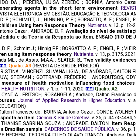
IDO DA ; PEREIRA, LUÍSA ZEREDO ; BORNIA, Antonio Cezar
generating agents in the short term environment
.
REVIS
VISTA ELETRÔNICA EM GESTÃO, EDUCAÇÃO E TECNOLOGIA A
 F. ; SCHIMITT, J. ; HINNING, P. F. ; BORGATTO, A. F. ; ENGEL, R. 
olchildren Using Item Response Theory
.
Nutrients
. v. 13, p. 12
onio Cezar ; ANDRADE, D. F..
Avaliação do nível de satisfa
 Medida e da Teoria da Resposta ao Item. ENSAIO (RIO DE
F. ; Schmitt J ; Hinnig PF ; BORGATTO, A. F. ; ENGEL, R. ; VIEIRA, F
dren using item response theory
.
Nutrients
. v. 13, p. 3175, 202
da ML ; de Assis, M.A.A. ; SLATER, B..
Two validity evidences
Qualis: A3
(REVISTA DE SAÚDE PÚBLICA)
RISTINA ; VINCENZI, SILVANA LIGIA ; DE ANDRADE, DALTON F
UW, STEFAAN ; GOTTRAND, FRÉDERIC ; ANDROUTSOS, ODY
measure of health motivation influencing food choices a
 HEALTH NUTRITION
. v. 1, p. 1-11, 2020.
Qualis: A2
, CYNTIA ; FRITSCH, ROSANGELA ; Andrade, Dalton Francisco 
ourses
.
Journal of Applied Research in Higher Education
. v. 
EDUCATION)
lton Francisco de ; BORNIA, Antonio Cezar ; CONDE, WOLNE
esposta ao Item
.
Ciência & Saúde Coletiva
. v. 25, p. 4473-4484,
 THANISE SABRINA SOUZA ; ANDRADE, DALTON.
Item Resp
 a Brazilian sample
.
CADERNOS DE SAÚDE PÚBLICA
. v. 36, p.
E HECHEM ; FERREIRA FILHO, OLAVO FRANCO ; Andrade, Dalt