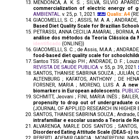
MENDONCA, A. K. S. ; SILVA, SILVIO APAREC
commercialization of electric energy of 
AMBIENTAL
. v. 25, p. 1, 2021.
Qualis: A4
(RE
GIACOMELLI, S. C. ; ASSIS, M. A. A. ; ANDRADE, D.
Based Diet Quality Scale for Brazilian Scho
PETRASSI, ANNA CECILIA AMARAL ; BORNIA, Ant
análise dos métodos da Teoria Clássica da
identificado
(ONLINE))
GIACOMELLI, S. C. ; de Assis, M.A.A. ; ANDRADE, D. 
food-based diet quality scale for schoolchil
Santos TSS ; Araújo PH ; ANDRADE, D. F. ; Louza
REVISTA DE SAUDE PUBLICA
. v. 55, p. 39, 2021.
SANTOS, THANISE SABRINA SOUZA ; JULIÁN, C
ALTENBURG ; KAFATOS, ANTHONY ; DE HENA
FORSNER, MARIA ; MORENO, LUIS A.
A new 
biomarkers in European adolescents
.
PUBLIC
SCHMITT, Jeovani ; FINI, MARIA INÊS ; BAILER
propensity to drop out of undergraduate c
(JOURNAL OF APPLIED RESEARCH IN HIGHER 
SANTOS, THANISE SABRINA SOUZA ; Andrade, Da
intrafamiliar e escolar usando a Teoria de R
ALVARENGA, MARLE DOS SANTOS ; SANTOS,
Disordered Eating Attitude Scale (DEAS-s) to
REBERTI, ADEMIR GARCIA ; MONFREDINI, NAYM