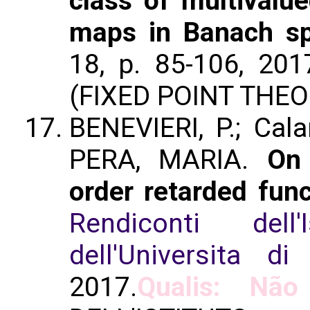
class of multivalu
maps in Banach s
18, p. 85-106, 20
(FIXED POINT THEO
BENEVIERI, P.; Cala
PERA, MARIA.
On 
order retarded func
Rendiconti dell
dell'Universita di
2017.
Qualis: Não 