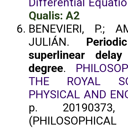
Differential Equati
Qualis: A2
BENEVIERI, P.; 
JULIÁN.
Period
superlinear delay
degree
.
PHILOSO
THE ROYAL SO
PHYSICAL AND EN
p. 2019037
(PHILOSOPHICAL