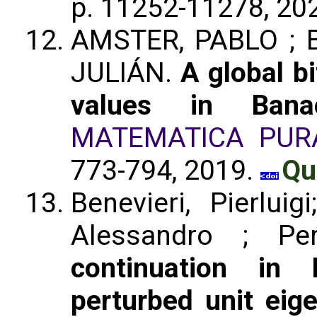
p. 11252-11278, 20
AMSTER, PABLO ; Be
JULIÁN.
A global bi
values in Bana
MATEMATICA PUR
773-794, 2019.
Qu
Benevieri, Pierlui
Alessandro ; Pe
continuation in
perturbed unit eig