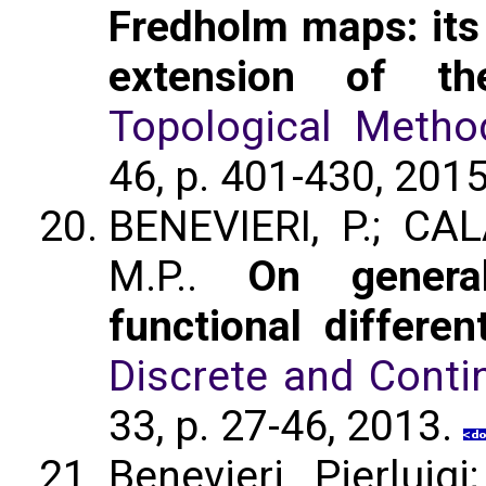
Fredholm maps: its 
extension of th
Topological Metho
46, p. 401-430, 201
BENEVIERI, P.; CAL
M.P..
On genera
functional differe
Discrete and Cont
33, p. 27-46, 2013.
Benevieri, Pierluig