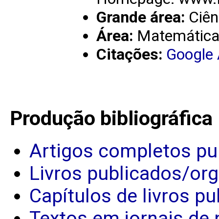
Grande área:
Ciên
Área:
Matemátic
Citações:
Google
Produção bibliográfica
Artigos completos pu
Livros publicados/or
Capítulos de livros p
Textos em jornais de 