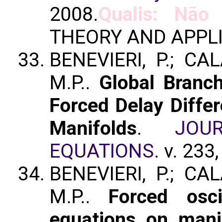
2008.
Qualis: Não 
THEORY AND APPL
BENEVIERI, P.; CAL
M.P..
Global Branch
Forced Delay Diffe
Manifolds
.
JOU
EQUATIONS
. v. 233
BENEVIERI, P.; CAL
M.P..
Forced osci
equations on mani