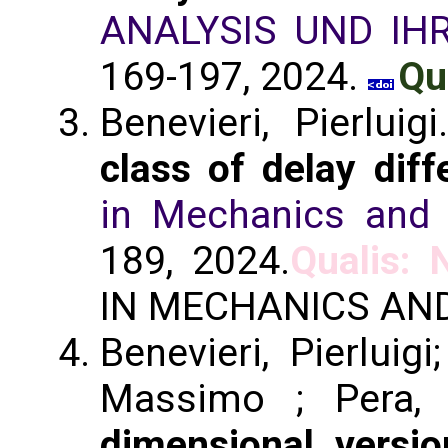
ANALYSIS UND I
169-197, 2024.
Qu
Benevieri, Pierluig
class of delay diff
in Mechanics and
189, 2024.
Qualis: 
IN MECHANICS AN
Benevieri, Pierluig
Massimo ; Pera, 
dimensional versio