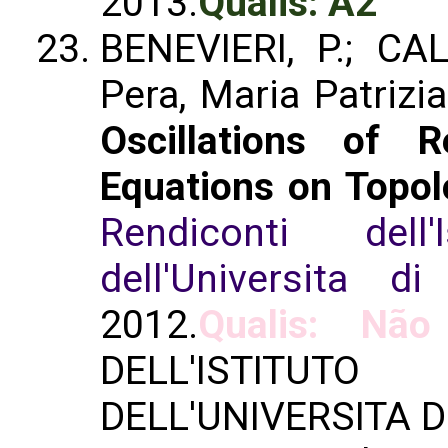
2013.
Qualis: A2
BENEVIERI, P.; CA
Pera, Maria Patrizi
Oscillations of 
Equations on Topolo
Rendiconti dell
dell'Universita di
2012.
Qualis: Não 
DELL'ISTIT
DELL'UNIVERSITA D