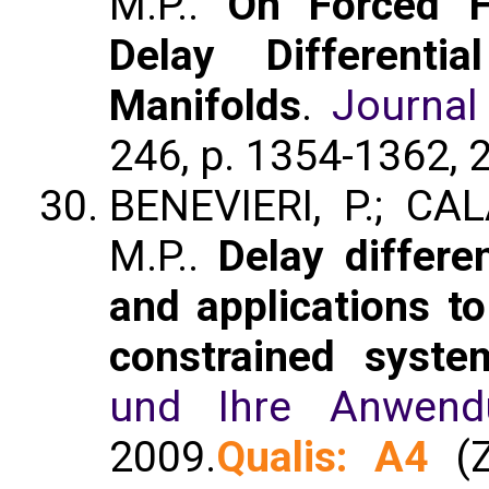
M.P..
On Forced Fa
Delay Different
Manifolds
.
Journal
246, p. 1354-1362, 
BENEVIERI, P.; CAL
M.P..
Delay differe
and applications t
constrained syste
und Ihre Anwend
2009.
Qualis: A4
(Z