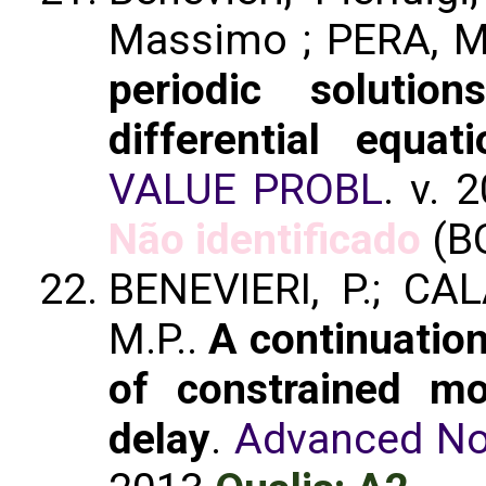
Massimo ; PERA, 
periodic solutio
differential equa
VALUE PROBL
. v. 
Não identificado
(B
BENEVIERI, P.; CAL
M.P..
A continuation
of constrained mo
delay
.
Advanced Non