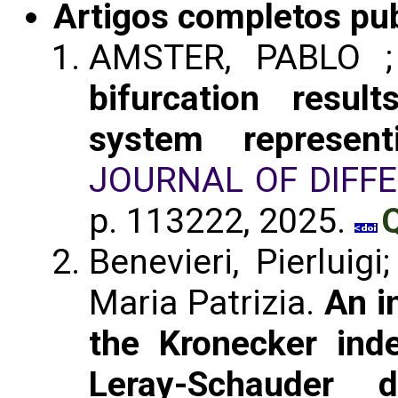
Artigos completos pu
AMSTER, PABLO ; B
bifurcation resul
system represen
JOURNAL OF DIFF
p. 113222, 2025.
Q
Benevieri, Pierluig
Maria Patrizia.
An i
the Kronecker inde
Leray-Schauder d