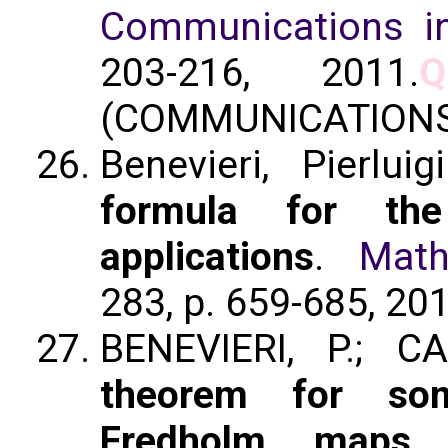
Communications in
203-216, 2011.
Q
(COMMUNICATIONS 
Benevieri, Pierlu
formula for th
applications
.
Math
283, p. 659-685, 20
BENEVIERI, P.; C
theorem for so
Fredholm maps