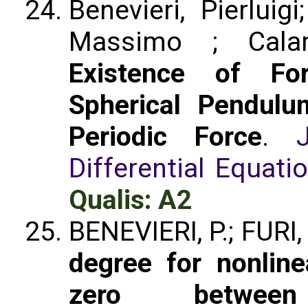
Benevieri, Pierluigi
Massimo ; Cala
Existence of For
Spherical Pendul
Periodic Force
.
Differential Equati
Qualis: A2
BENEVIERI, P.; FURI,
degree for nonlin
zero betwee