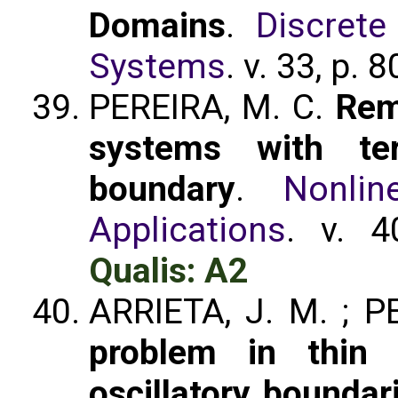
Domains
.
Discret
Systems
. v. 33, p.
PEREIRA, M. C.
Rem
systems with te
boundary
.
Nonlin
Applications
. v. 4
Qualis: A2
ARRIETA, J. M. ; P
problem in thin 
oscillatory boundar