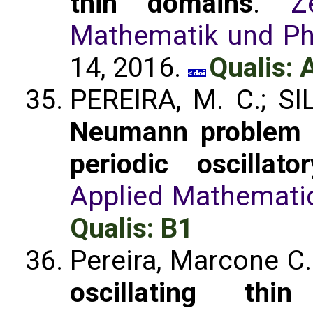
thin domains
.
Z
Mathematik und Phy
14, 2016.
Qualis: 
PEREIRA, M. C.; SI
Neumann problem i
periodic oscillato
Applied Mathemati
Qualis: B1
Pereira, Marcone C
oscillating thi