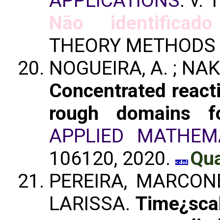
APPLICATIONS
. v.
Não identificado
THEORY METHODS 
NOGUEIRA, A. ; NAKA
Concentrated react
rough domains fo
APPLIED MATHEM
106120, 2020.
Qua
PEREIRA, MARCONE
LARISSA.
Time¿scal