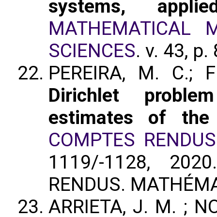
systems, appl
MATHEMATICAL M
SCIENCES
. v. 43, 
PEREIRA, M. C.; 
Dirichlet proble
estimates of the
COMPTES RENDUS
1119/-1128, 202
RENDUS. MATHÉMA
ARRIETA, J. M. ; NO