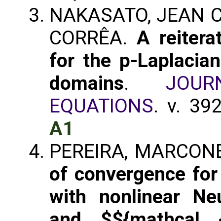
NAKASATO, JEAN C
CORRÊA.
A reiter
for the p-Laplacian
domains
.
JOUR
EQUATIONS
. v. 39
A1
PEREIRA, MARCONE
of convergence for 
with nonlinear N
and $${mathcal {