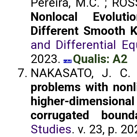
Pereira, M.C. ; ROSS
Nonlocal Evolut
Different Smooth K
and Differential Eq
2023.
Qualis: A2
NAKASATO, J. C. 
problems with nonl
higher-dimensi
corrugated bounda
Studies
. v. 23, p. 