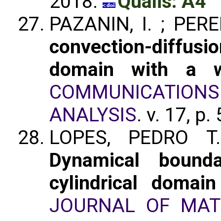
2018.
Qualis: A4
PAZANIN, I. ; PERE
convection-diffusio
domain with a w
COMMUNICATION
ANALYSIS
. v. 17, p
LOPES, PEDRO T.P
Dynamical bound
cylindrical domai
JOURNAL OF MAT