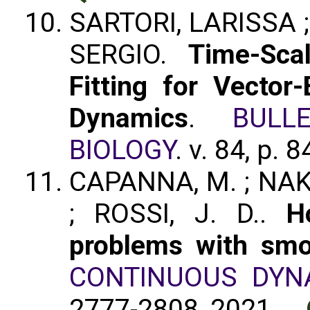
SARTORI, LARISSA 
SERGIO.
Time-Sca
Fitting for Vector
Dynamics
.
BULL
BIOLOGY
. v. 84, p. 
CAPANNA, M. ; NAKA
; ROSSI, J. D..
H
problems with smo
CONTINUOUS DYN
2777-2808, 2021.