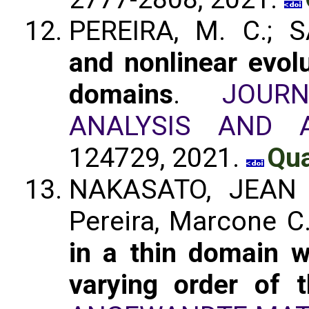
PEREIRA, M. C.; 
and nonlinear evolu
domains
.
JOUR
ANALYSIS AND A
124729, 2021.
Qua
NAKASATO, JEAN 
Pereira, Marcone C
in a thin domain w
varying order of t