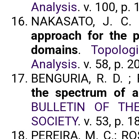
Analysis
. v. 100, p
NAKASATO, J. C. 
approach for the p-
domains
.
Topolog
Analysis
. v. 58, p. 
BENGURIA, R. D. ;
the spectrum of a 
BULLETIN OF TH
SOCIETY
. v. 53, p.
PEREIRA, M. C.; ROS