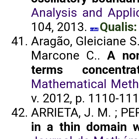
Analysis and Applic
104, 2013.
Qualis:
Aragão, Gleiciane S. 
Marcone C..
A non
terms concentr
Mathematical Metho
v. 2012, p. 1110-11
ARRIETA, J. M. ; PE
in a thin domain w