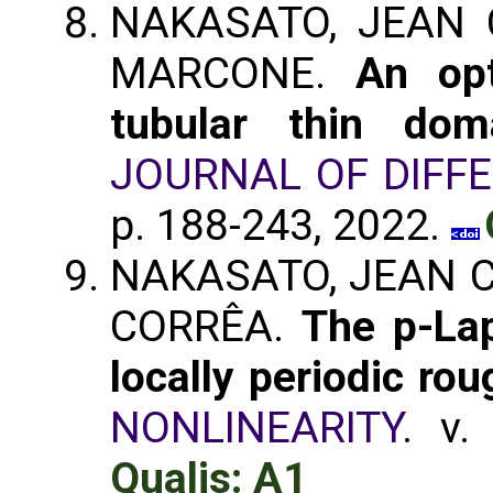
NAKASATO, JEAN 
MARCONE.
An opt
tubular thin do
JOURNAL OF DIFF
p. 188-243, 2022.
NAKASATO, JEAN C
CORRÊA.
The p-Lap
locally periodic ro
NONLINEARITY
. v.
Qualis: A1