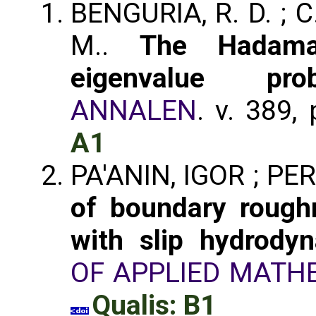
BENGURIA, R. D. ; 
M..
The Hadama
eigenvalue pro
ANNALEN
. v. 389,
A1
PA'ANIN, IGOR ; P
of boundary roug
with slip hydrodyn
OF APPLIED MATH
Qualis: B1