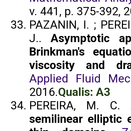
v. 441, p. 375-392, 
PAZANIN, I. ; PERE
J..
Asymptotic ap
Brinkman's equati
viscosity and dra
Applied Fluid Mec
2016.
Qualis: A3
PEREIRA, M. C.
semilinear elliptic 