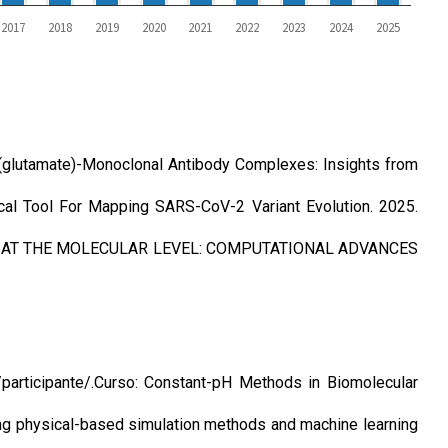
2017
2018
2019
2020
2021
2022
2023
2024
2025
ly(glutamate)-Monoclonal Antibody Complexes: Insights from
cal Tool For Mapping SARS-CoV-2 Variant Evolution. 2025.
S-COV-2 AT THE MOLECULAR LEVEL: COMPUTATIONAL ADVANCES
/participante/.Curso: Constant-pH Methods in Biomolecular
ing physical-based simulation methods and machine learning