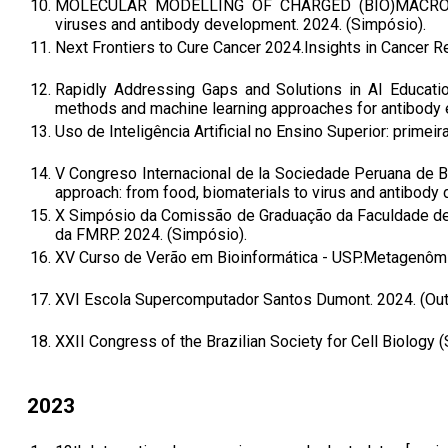
10.
MOLECULAR MODELLING OF CHARGED (BIO)MACROMOLEC
viruses and antibody development. 2024. (Simpósio).
11.
Next Frontiers to Cure Cancer 2024.Insights in Cancer R
12.
Rapidly Addressing Gaps and Solutions in AI Educatio
methods and machine learning approaches for antibody e
13.
Uso de Inteligência Artificial no Ensino Superior: primei
14.
V Congreso Internacional de la Sociedade Peruana de Bi
approach: from food, biomaterials to virus and antibody 
15.
X Simpósio da Comissão de Graduação da Faculdade de 
da FMRP. 2024. (Simpósio).
16.
XV Curso de Verão em Bioinformática - USP.Metagenômica
17.
XVI Escola Supercomputador Santos Dumont. 2024. (Outr
18.
XXII Congress of the Brazilian Society for Cell Biolo
2023