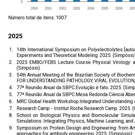
0
2000
2001
2002
2003
2004
2005
2006
200
Número total de itens: 1007
2025
1.
14th International Symposium on Polyelectrolytes [auto
Experiments and Theoretical Modeling. 2025. (Simpósio)
2.
2025 EMBO/FEBS Lecture Course Physical Virology: acr
(Simpósio).
3.
54th Annual Meeting of the Brazilian Society of B
FOR UNDERSTANDING PATHOLOGY, VIRAL EVOLUTION, 
4.
77ª Reunião Anual da SBPC.Evolução é fato. 2025. (Simp
5.
77ª Reunião Anual da SBPC.Mesa Redonda Ciëncia Aberr
6.
MRC Global Health Workshop.Integrated Understanding o
7.
Research Camp - Institut Roche.Research Camp. 2025. (O
8.
School on Biological Physics and Biomolecular Simulat
Simulations: Integrating Physics, Machine Learning, and A
9.
Symposium on Protein Design and Engineering: from Arti
approaches for antibody engineering. 2025. (Simpósio).