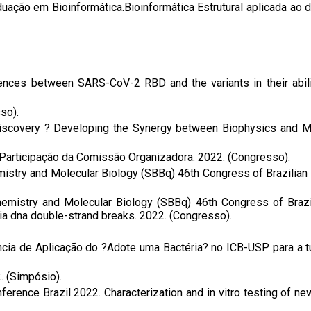
ção em Bioinformática.Bioinformática Estrutural aplicada ao d
ences between SARS-CoV-2 RBD and the variants in their abili
so).
iscovery ? Developing the Synergy between Biophysics and Med
Participação da Comissão Organizadora. 2022. (Congresso).
emistry and Molecular Biology (SBBq) 46th Congress of Brazilia
chemistry and Molecular Biology (SBBq) 46th Congress of Braz
h via dna double-strand breaks. 2022. (Congresso).
ia de Aplicação do ?Adote uma Bactéria? no ICB-USP para a tu
. (Simpósio).
erence Brazil 2022. Characterization and in vitro testing of new