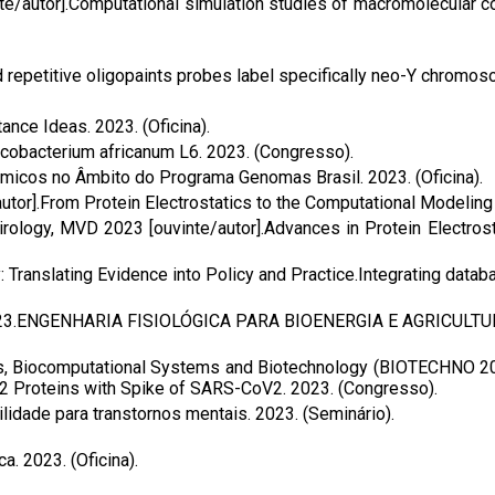
te/autor].Computational simulation studies of macromolecular co
 repetitive oligopaints probes label specifically neo-Y chromos
ance Ideas. 2023. (Oficina).
cobacterium africanum L6. 2023. (Congresso).
icos no Âmbito do Programa Genomas Brasil. 2023. (Oficina).
utor].From Protein Electrostatics to the Computational Modeling 
ology, MVD 2023 [ouvinte/autor].Advances in Protein Electros
: Translating Evidence into Policy and Practice.Integrating datab
023.ENGENHARIA FISIOLÓGICA PARA BIOENERGIA E AGRICULTURA.
cs, Biocomputational Systems and Biotechnology (BIOTECHNO 202
E2 Proteins with Spike of SARS-CoV2. 2023. (Congresso).
lidade para transtornos mentais. 2023. (Seminário).
. 2023. (Oficina).