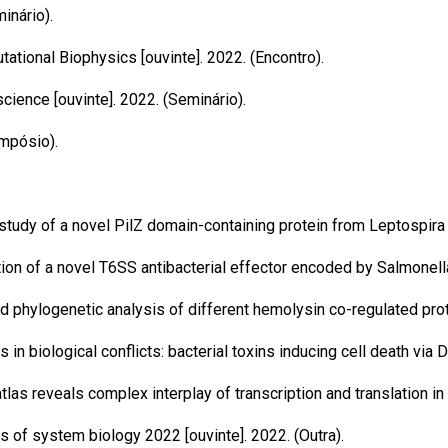
inário).
ational Biophysics [ouvinte]. 2022. (Encontro).
cience [ouvinte]. 2022. (Seminário).
impósio).
study of a novel PilZ domain-containing protein from Leptospira 
tion of a novel T6SS antibacterial effector encoded by Salmonell
nd phylogenetic analysis of different hemolysin co-regulated pr
n biological conflicts: bacterial toxins inducing cell death via
as reveals complex interplay of transcription and translation in 
s of system biology 2022 [ouvinte]. 2022. (Outra).