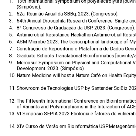
1.
13th International symposium on polyelectrolytes [ouvin
(Simpósio).
2.
52a. Reunião Anual da SBBq. 2023. (Congresso).
3.
64th Annual Drosophila Research Conference. Single and
4.
8º Congresso de Graduação da USP. 2023. (Congresso).
5.
Antimicrobial Resistance Hackathon.Antimicrobial Resist
6.
ASM Microbe 2023. The transcriptional landscape of My
7.
Construção de Repositório e Plataforma de Dados Genôm
8.
Graduate Schools Translational Bioinformatics [ouvinte/a
9.
Mercosur Symposium on Physical and Computational Vir
Development. 2023. (Simpósio).
10.
Nature Medicine will host a Nature Café on Health Equity
11.
Showroom de Tecnologias USP by Santander SciBiz 2
12.
The Fifteenth International Conference on Bioinformati
of Variants and Polymorphisms in the Interaction of AC
13.
VI Simpósio SEPIA 2023.Etiologia e fatores de vulnerabi
14.
XIV Curso de Verão em Bioinformática USP.Metagenômica