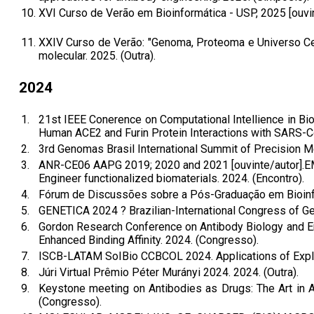
10.
XVI Curso de Verão em Bioinformática - USP, 2025 [ouvint
11.
XXIV Curso de Verão: "Genoma, Proteoma e Universo Celu
molecular. 2025. (Outra).
2024
1.
21st IEEE Conerence on Computational Intellience in Bi
Human ACE2 and Furin Protein Interactions with SARS-C
2.
3rd Genomas Brasil International Summit of Precision Me
3.
ANR-CE06 AAPG 2019; 2020 and 2021 [ouvinte/autor].EM
Engineer functionalized biomaterials. 2024. (Encontro).
4.
Fórum de Discussões sobre a Pós-Graduação em Bioinfor
5.
GENETICA 2024 ? Brazilian-International Congress of Ge
6.
Gordon Research Conference on Antibody Biology and Eng
Enhanced Binding Affinity. 2024. (Congresso).
7.
ISCB-LATAM SoIBio CCBCOL 2024. Applications of Explain
8.
Júri Virtual Prêmio Péter Murányi 2024. 2024. (Outra).
9.
Keystone meeting on Antibodies as Drugs: The Art in A
(Congresso).