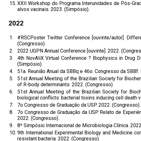
15.
XXII Workshop do Programa Interunidades de Pós-Gradua
alvos vacinais. 2023. (Simpósio).
2022
1.
#RSCPoster Twitter Conference [ouvinte/autor]. Differ
(Congresso).
2.
2022 UGPN Annual Conference [ouvinte]. 2022. (Congres
3.
4th NovAliX Virtual Conference ? Biophysics in Drug D
(Simpósio).
4.
51a. Reunião Anual da SBBq e 46o. Congresso da SBBf. 
5.
51st Annual Meeting of the Brazilian Society for Bioch
of R-body determinants. 2022. (Congresso).
6.
51st Annual Meeting of the Brazilian Society for Bio
biological conflicts: bacterial toxins inducing cell deat
7.
7o Congresso de Graduação da USP. 2022. (Congresso).
8.
7o Congresso de Graduação da USP. Relato de Experiênc
2022. (Congresso).
9.
8º Simpósio Internacional de Microbiologia Clínica. 2022
10.
9th International Experimental Biology and Medicine conf
resistant bacteria. 2022. (Congresso).