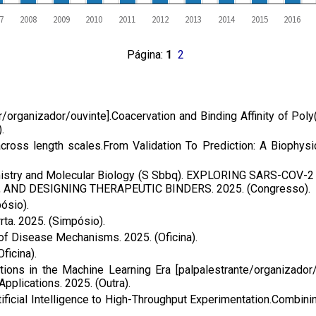
7
2008
2009
2010
2011
2012
2013
2014
2015
2016
Página:
1
2
r/organizador/ouvinte].Coacervation and Binding Affinity of Po
.
oss length scales.From Validation To Prediction: A Biophysi
iochemistry and Molecular Biology (S Sbbq). EXPLORING SAR
AND DESIGNING THERAPEUTIC BINDERS. 2025. (Congresso).
ósio).
ta. 2025. (Simpósio).
f Disease Mechanisms. 2025. (Oficina).
ficina).
ions in the Machine Learning Era [palpalestrante/organizador
pplications. 2025. (Outra).
ficial Intelligence to High-Throughput Experimentation.Combin