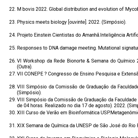
22.
M bovis 2022. Global distribution and evolution of Myco
23.
Physics meets biology [ouvinte]. 2022. (Simpósio).
24.
Projeto Einstein Cientistas do Amanhã.Inteligência Artific
25.
Responses to DNA damage meeting. Mutational signatur
26.
VI Workshop da Rede Bionorte & Semana do Químico 202
(Outra).
27.
VII CONEPE ? Congresso de Ensino Pesquisa e Extensão 
28.
VIII Simpósio da Comissão de Graduação da Faculdade
(Simpósio).
29.
VIII Simpósio da Comissão de Graduação da Faculdade d
de 04 horas. Realizado no dia 17 de agosto). 2022. (Sim
30.
XIII Curso de Verão em Bioinformática USP.Metagenômica
31.
XIX Semana de Química da UNESP de São José do Rio P