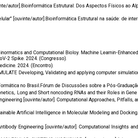
e/autor].Bioinformática Estrutural: Dos Aspectos Físicos ao Alph
lar" [ouvinte/autor].Bioinformática Estrutural na saúde: de int
oinormatics and Computational Bioloy. Machine Learnin-Enhance
oV-2 Spike. 2024. (Congresso).
dicine. 2024. (Encontro).
ULATE Developing, Validating and applying computer simulati
mática no Brasil.Fórum de Discussões sobre a Pós-Graduação e
netics,. Long and Short noncoding RNAs and their Roles in Gene
ineering [ouvinte/autor]. Computational Approaches, Pitfalls, 
able Artificial Intelligence in Molecular Modeling and Docking
ntibody Engineering [ouvinte/autor]. Computational Insights a