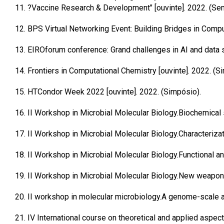
11.
?Vaccine Research & Development" [ouvinte]. 2022. (Sem
12.
BPS Virtual Networking Event: Building Bridges in Comput
13.
EIROforum conference: Grand challenges in AI and data s
14.
Frontiers in Computational Chemistry [ouvinte]. 2022. (S
15.
HTCondor Week 2022 [ouvinte]. 2022. (Simpósio).
16.
II Workshop in Microbial Molecular Biology.Biochemical 
17.
II Workshop in Microbial Molecular Biology.Characteriza
18.
II Workshop in Microbial Molecular Biology.Functional a
19.
II Workshop in Microbial Molecular Biology.New weapons i
20.
II workshop in molecular microbiology.A genome-scale atl
21.
IV International course on theoretical and applied aspect