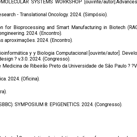
ULAR SYSTEMS WORKSHOP [ouvinte/autor].Advances in pr
esearch - Translational Oncology. 2024. (Simpósio).
n for Bioprocessing and Smart Manufacturing in Biotech (RAG
ngineering. 2024. (Encontro).
ras aproximações. 2024. (Encontro).
oinformática y y Biologia Computacional [ouvinte/autor]. Devel
design ? v.3.0. 2024. (Congresso).
Medicina de Ribeirão Preto da Universidade de São Paulo ? ?V
. 2024. (Oficina).
a).
gy (SBBC). SYMPOSIUM 8: EPIGENETICS. 2024. (Congresso).