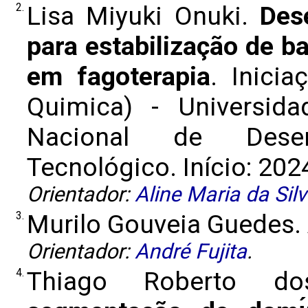
2.
Lisa Miyuki Onuki.
Des
para estabilização de b
em fagoterapia
. Inici
Quimica) - Universid
Nacional de Desen
Tecnológico. Início: 202
Orientador:
Aline Maria da Sil
3.
Murilo Gouveia Guedes.
Orientador:
André Fujita
.
4.
Thiago Roberto d