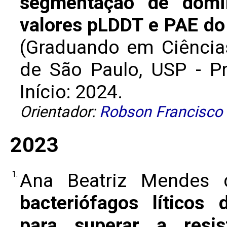
segmentação de domı́
valores pLDDT e PAE do
(Graduando em Ciências
de São Paulo, USP - P
Início: 2024.
Orientador:
Robson Francisco
2023
1.
Ana Beatriz Mendes 
bacteriófagos lítico
para superar a resist