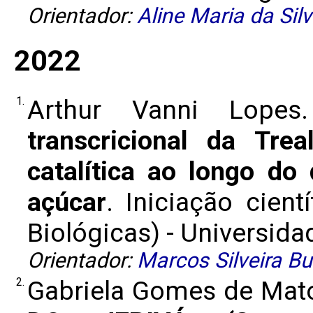
Orientador:
Aline Maria da Sil
2022
1.
Arthur Vanni Lope
transcricional da Trea
catalítica ao longo do
açúcar
. Iniciação cien
Biológicas) - Universidad
Orientador:
Marcos Silveira B
2.
Gabriela Gomes de Mat