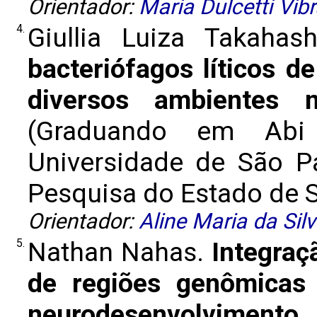
Orientador:
Maria Dulcetti Vib
4.
Giullia Luiza Takahas
bacteriófagos líticos 
diversos ambientes n
(Graduando em Abi 
Universidade de São 
Pesquisa do Estado de Sã
Orientador:
Aline Maria da Sil
5.
Nathan Nahas.
Integraç
de regiões genômicas 
neurodesenvolvimento
.