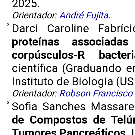
2025.
Orientador:
André Fujita
.
2.
Darci Caroline Fabrí
proteínas associada
corpúsculos-R bacter
científica (Graduando 
Instituto de Biologia (USP
Orientador:
Robson Francisco
3.
Sofia Sanches Massare
de Compostos de Telú
Tumores Pancreáticos
.