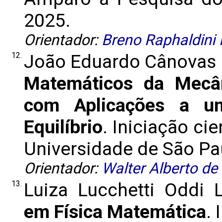
2025.
Orientador:
Breno Raphaldini F
12.
João Eduardo Cânovas 
Matemáticos da Mecân
com Aplicações a u
Equilíbrio
. Iniciação ci
Universidade de São Paul
Orientador:
Walter Alberto de
13.
Luiza Lucchetti Oddi
em Física Matemática
.