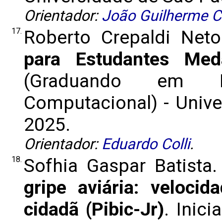
Orientador:
João Guilherme C
17.
Roberto Crepaldi Net
para Estudantes Meda
(Graduando em M
Computacional) - Univer
2025.
Orientador:
Eduardo Colli
.
18.
Sofhia Gaspar Batista
gripe aviária: veloci
cidadã (Pibic-Jr)
. Inic