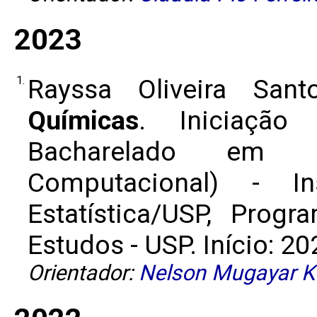
2023
1.
Rayssa Oliveira San
Químicas
. Iniciação
Bacharelado em M
Computacional) - I
Estatística/USP, Prog
Estudos - USP. Início: 20
Orientador:
Nelson Mugayar K