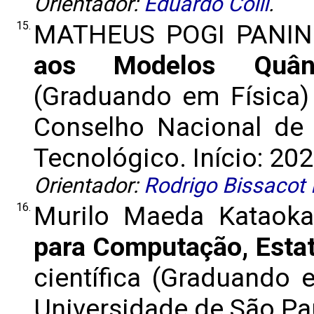
Orientador:
Eduardo Colli
.
15.
MATHEUS POGI PANIN
aos Modelos Quânt
(Graduando em Física) 
Conselho Nacional de 
Tecnológico. Início: 202
Orientador:
Rodrigo Bissacot
16.
Murilo Maeda Kataok
para Computação, Estat
científica (Graduando
Universidade de São Paul