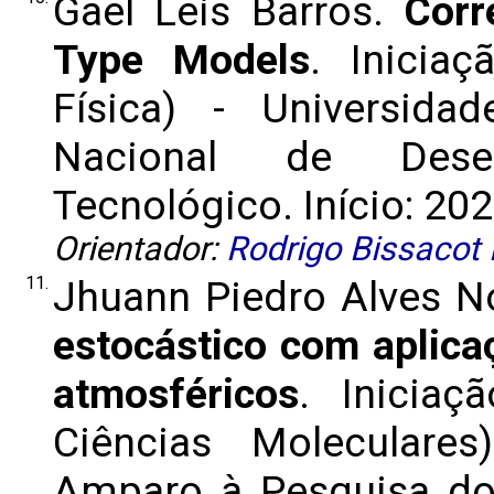
Gael Leis Barros.
Corr
Type Models
. Inicia
Física) - Universid
Nacional de Desen
Tecnológico. Início: 202
Orientador:
Rodrigo Bissacot
11.
Jhuann Piedro Alves N
estocástico com aplica
atmosféricos
. Iniciaç
Ciências Moleculare
Amparo à Pesquisa do 