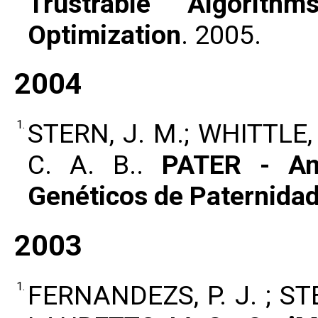
Trustrable Algorith
Optimization
. 2005.
2004
1.
STERN, J. M.; WHITTLE, 
C. A. B..
PATER - Aná
Genéticos de Paternida
2003
1.
FERNANDEZS, P. J. ; STER