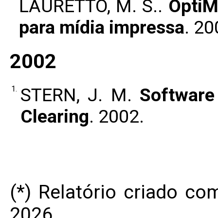
LAURETTO, M. S..
OptiM
para mídia impressa
. 20
2002
1.
STERN, J. M.
Software
Clearing
. 2002.
(*) Relatório criado c
2026