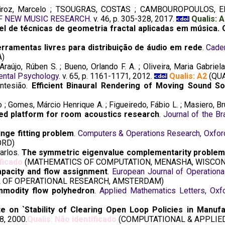
roz, Marcelo ; TSOUGRAS, COSTAS ; CAMBOUROPOULOS, E
F NEW MUSIC RESEARCH
. v. 46, p. 305-328, 2017.
Qualis: 
nel de técnicas de geometria fractal aplicadas em música.
erramentas livres para distribuição de áudio em rede
.
Cade
)
raújo, Rúben S. ; Bueno, Orlando F. A. ; Oliveira, Maria Gabriel
mental Psychology
. v. 65, p. 1161-1171, 2012.
Qualis: A2
(QU
ntesião.
Efficient Binaural Rendering of Moving Sound S
1
 ; Gomes, Márcio Henrique A. ; Figueiredo, Fábio L. ; Masiero, Bru
ed platform for room acoustics research
.
Journal of the B
inge fitting problem
.
Computers & Operations Research, Oxfor
ORD)
Carlos.
The symmetric eigenvalue complementarity proble
ificado
(MATHEMATICS OF COMPUTATION, MENASHA, WISCON
apacity and flow assignment
.
European Journal of Operation
 OF OPERATIONAL RESEARCH, AMSTERDAM)
mmodity flow polyhedron
.
Applied Mathematics Letters, Oxf
e on `Stability of Clearing Open Loop Policies in Manuf
48, 2000.
Qualis: Não identificado
(COMPUTATIONAL & APPLIE