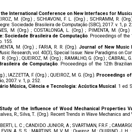
the International Conference on New Interfaces for Music
EIROZ, M. (Org.) ; SCHIAVONI, F. L. (Org.) ; SCHRAMM, R. (Org.)
Alegre: Sociedade Brasileira de Computação (SBC), 2017. v. 1, p. 2
ES, M. (Org.) ; COSTALONGA, L. (Org.) ; PIMENTA, M. (Org.) 
: Sociedade Brasileira de Computação
. Proceedings of the
p. 155.
MENTA, M. (Org.) ; FARIA, R. R. (Org.).
Journal of New Music R
Music Research, vol. 40(3), Special Issue: New Paradigms on Comp
 R. (Org.) ; QUEIROZ, M. (Org.) ; RAMALHO, G. (Org.) ; CABRAL, G.
Brasileira de Computação
. Proceedings of the 12th Brazil
.) ; IAZZETTA, F. (Org.) ; QUEIROZ, M. G. (Org.).
Proceedings of
 2007. v. 1, p. 252.
ário Música, Ciência e Tecnologia: Acústica Musical
. 1 ed.
Study of the Influence of Wood Mechanical Properties Var
çalves, R.; Silva, T.. (Org.). Recent Trends in Wave Mechanics an
 ; BERTI, L. C ; CANDIDO JUNIOR, A ; SVARTMAN, F.R.F. ; CAMARG
LEVIN, A. S. S. ; MARTINS, M. V. M. ; Queiroz, M ; QUIRINO, J. H. ;