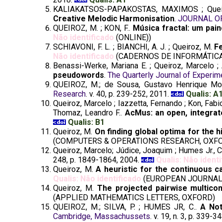
KALIAKATSOS-PAPAKOSTAS, MAXIMOS ; Quei
Creative Melodic Harmonisation
.
JOURNAL O
QUEIROZ, M. ; KON, F..
Música fractal: um pai
Não identificado
(ONLINE))
SCHIAVONI, F. L. ; BIANCHI, A. J. ; Queiroz, M.
F
Não identificado
(CADERNOS DE INFORMÁTICA
Benassi-Werke, Mariana E. ; Queiroz, Marcelo ; A
pseudowords
.
The Quarterly Journal of Experi
QUEIROZ, M.; de Sousa, Gustavo Henrique Mo
Research
. v. 40, p. 239-252, 2011.
Qualis: A
Queiroz, Marcelo ; Iazzetta, Fernando ; Kon, Fabio
Thomaz, Leandro F..
AcMus: an open, integrat
Qualis: B1
Queiroz, M.
On finding global optima for the h
(COMPUTERS & OPERATIONS RESEARCH, OXF
Queiroz, Marcelo; Júdice, Joaquim ; Humes Jr., 
248, p. 1849-1864, 2004.
Qualis: Não ident
Queiroz, M.
A heuristic for the continuous c
Qualis: Não identificado
(EUROPEAN JOURNAL
Queiroz, M.
The projected pairwise multico
(APPLIED MATHEMATICS LETTERS, OXFORD)
QUEIROZ, M.; SILVA, P. ; HUMES JR, C..
A Not
Cambridge, Massachussets
. v. 19, n. 3, p. 339-3