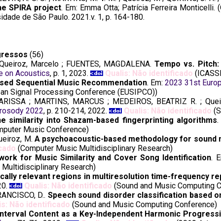
the SPIRA project
. Em: Emma Otta; Patrícia Ferreira Monticelli. 
sidade de São Paulo. 2021.v. 1, p. 164-180.
gressos
(56)
 Queiroz, Marcelo ; FUENTES, MAGDALENA.
Tempo vs. Pitch:
e on Acoustics
, p. 1, 2023.
Qualis: Não identificado
(ICASSP
sed Sequential Music Recommendation
. Em:
2023 31st Euro
an Signal Processing Conference (EUSIPCO))
RISSA ; MARTINS, MARCUS ; MEDEIROS, BEATRIZ R. ; Queir
rosody 2022
, p. 210-214, 2022.
Qualis: Não identificado
(S
ne similarity into Shazam-based fingerprinting algorithms
omputer Music Conference)
ueiroz, M.
A psychoacoustic-based methodology for sound 
icado
(Computer Music Multidisciplinary Research)
ork for Music Similarity and Cover Song Identification
. 
Multidisciplinary Research)
cally relevant regions in multiresolution time-frequency r
20.
Qualis: Não identificado
(Sound and Music Computing C
RANCISCO, D..
Speech sound disorder classification based on 
is: Não identificado
(Sound and Music Computing Conference)
nterval Content as a Key-Independent Harmonic Progress