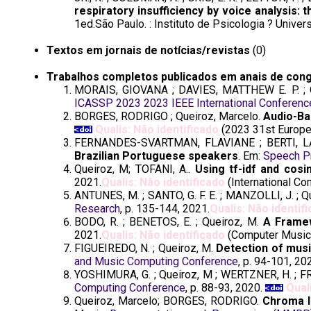
respiratory insufficiency by voice analysis: 
1ed.São Paulo. : Instituto de Psicologia ? Univer
Textos em jornais de notícias/revistas
(0)
Trabalhos completos publicados em anais de con
MORAIS, GIOVANA ; DAVIES, MATTHEW E. P. ;
ICASSP 2023 2023 IEEE International Conferenc
BORGES, RODRIGO ; Queiroz, Marcelo.
Audio-Ba
Qualis: Não identificado
(2023 31st Europe
FERNANDES-SVARTMAN, FLAVIANE ; BERTI, LA
Brazilian Portuguese speakers
. Em:
Speech P
Queiroz, M; TOFANI, A..
Using tf-idf and cosi
2021.
Qualis: Não identificado
(International C
ANTUNES, M. ; SANTO, G. F. E. ; MANZOLLI, J. ; Q
Research
, p. 135-144, 2021.
Qualis: Não identif
BODO, R. ; BENETOS, E. ; Queiroz, M.
A Framew
2021.
Qualis: Não identificado
(Computer Music 
FIGUEIREDO, N. ; Queiroz, M.
Detection of musi
and Music Computing Conference
, p. 94-101, 20
YOSHIMURA, G. ; Queiroz, M ; WERTZNER, H. ; F
Computing Conference
, p. 88-93, 2020.
Qual
Queiroz, Marcelo; BORGES, RODRIGO.
Chroma I