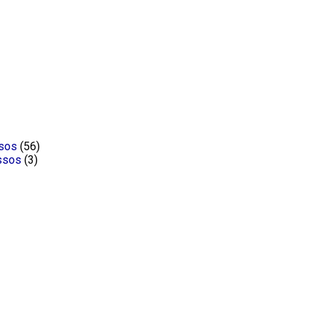
ssos
(56)
ssos
(3)