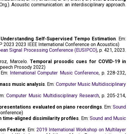
(Org.). Acoustic communication: an interdisciplinary approach.
 Understanding Self-Supervised Tempo Estimation
. Em:
 2023 2023 IEEE International Conference on Acoustics)
pean Signal Processing Conference (EUSIPCO)
, p. 421, 2023.
oz, Marcelo.
Temporal prosodic cues for COVID-19 in
peech Prosody 2022)
. Em:
International Computer Music Conference
, p. 228-232,
mass music analysis
. Em:
Computer Music Multidisciplinary
Em:
Computer Music Multidisciplinary Research
, p. 205-214,
epresentations evaluated on piano recordings
. Em:
Sound
onference)
time-aligned dissimilarity profiles
. Em:
Sound and Music
ion Feature
. Em:
2019 International Workshop on Multilayer