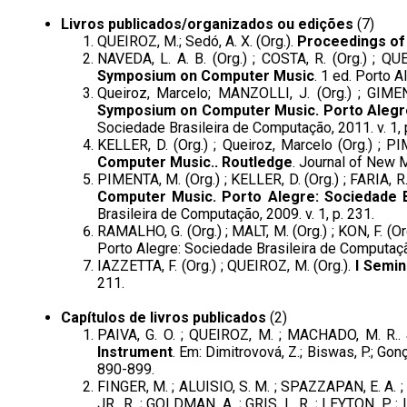
Livros publicados/organizados ou edições
(7)
QUEIROZ, M.; Sedó, A. X. (Org.).
Proceedings of 
NAVEDA, L. A. B. (Org.) ; COSTA, R. (Org.) ; QU
Symposium on Computer Music
. 1 ed. Porto 
Queiroz, Marcelo; MANZOLLI, J. (Org.) ; GIMEN
Symposium on Computer Music. Porto Alegre
Sociedade Brasileira de Computação, 2011. v. 1, 
KELLER, D. (Org.) ; Queiroz, Marcelo (Org.) ; PI
Computer Music.. Routledge
. Journal of New 
PIMENTA, M. (Org.) ; KELLER, D. (Org.) ; FARIA, R.
Computer Music. Porto Alegre: Sociedade 
Brasileira de Computação, 2009. v. 1, p. 231.
RAMALHO, G. (Org.) ; MALT, M. (Org.) ; KON, F. (Org
Porto Alegre: Sociedade Brasileira de Computação,
IAZZETTA, F. (Org.) ; QUEIROZ, M. (Org.).
I Semin
211.
Capítulos de livros publicados
(2)
PAIVA, G. O. ; QUEIROZ, M. ; MACHADO, M. R..
Instrument
. Em: Dimitrovová, Z.; Biswas, P.; Gon
890-899.
FINGER, M. ; ALUISIO, S. M. ; SPAZZAPAN, E. A.
JR., R. ; GOLDMAN, A. ; GRIS, L. R. ; LEYTON, P. ; 