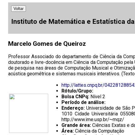
Voltar
Instituto de Matemática e Estatística d
Marcelo Gomes de Queiroz
Professor Associado do departamento de Ciência da Comp
doutorado e livre-docência em Ciência da Computação pela
de pesquisa nas áreas de Computação Musical e Otimização 
acústica geométrica e sistemas musicais interativos. (Texto
http://lattes.cnpq.br/0422812885
Rótulo/Grupo:
Bolsa CNPq:
Nível 2
Período de análise:
Endereço:
Universidade de São Pa
1010 Cidade Universitária 05508
http://www.ime.usp.br/~mqz/
Grande área:
Ciências Exatas e da
Área:
Ciência da Computação