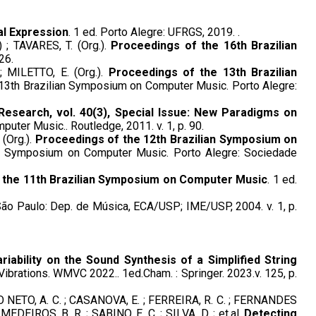
al Expression
. 1 ed. Porto Alegre: UFRGS, 2019. .
 ; TAVARES, T. (Org.).
Proceedings of the 16th Brazilian
26.
; MILETTO, E. (Org.).
Proceedings of the 13th Brazilian
 13th Brazilian Symposium on Computer Music. Porto Alegre:
esearch, vol. 40(3), Special Issue: New Paradigms on
uter Music.. Routledge, 2011. v. 1, p. 90.
 (Org.).
Proceedings of the 12th Brazilian Symposium on
ian Symposium on Computer Music. Porto Alegre: Sociedade
 the 11th Brazilian Symposium on Computer Music
. 1 ed.
 São Paulo: Dep. de Música, ECA/USP; IME/USP, 2004. v. 1, p.
iability on the Sound Synthesis of a Simplified String
d Vibrations. WMVC 2022.. 1ed.Cham. : Springer. 2023.v. 125, p.
O NETO, A. C. ; CASANOVA, E. ; FERREIRA, R. C. ; FERNANDES
 MEDEIROS, B. R. ; SABINO, E. C. ; SILVA, D. ; et.al.
Detecting