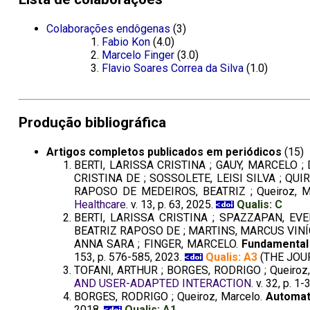
Colaborações endôgenas
(3)
Fabio Kon
(4.0)
Marcelo Finger
(3.0)
Flavio Soares Correa da Silva
(1.0)
Produção bibliográfica
Artigos completos publicados em periódicos
(15)
BERTI, LARISSA CRISTINA ; GAUY, MARCELO ;
CRISTINA DE ; SOSSOLETE, LEISI SILVA ; Q
RAPOSO DE MEDEIROS, BEATRIZ ; Queiroz, M
Healthcare
. v. 13, p. 63, 2025.
Qualis: C
BERTI, LARISSA CRISTINA ; SPAZZAPAN, EVE
BEATRIZ RAPOSO DE ; MARTINS, MARCUS VINÍC
ANNA SARA ; FINGER, MARCELO.
Fundamental 
153, p. 576-585, 2023.
Qualis: A3
(THE JOU
TOFANI, ARTHUR ; BORGES, RODRIGO ; Queiroz,
AND USER-ADAPTED INTERACTION
. v. 32, p. 1
BORGES, RODRIGO ; Queiroz, Marcelo.
Automat
2018.
Qualis: A1