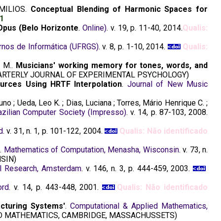
MILIOS.
Conceptual Blending of Harmonic Spaces for
A1
 Opus (Belo Horizonte
.
Online)
. v. 19, p. 11-40, 2014.
Qualis:
rnos de Informática (UFRGS)
. v. 8, p. 1-10, 2014.
Qualis:
a M..
Musicians' working memory for tones, words, and
ARTERLY JOURNAL OF EXPERIMENTAL PSYCHOLOGY)
ources Using HRTF Interpolation
.
Journal of New Music
no ; Ueda, Leo K. ; Dias, Luciana ; Torres, Mário Henrique C. ;
razilian Computer Society (Impresso)
. v. 14, p. 87-103, 2008.
d
. v. 31, n. 1, p. 101-122, 2004.
Qualis: Não identificado
m
.
Mathematics of Computation, Menasha, Wisconsin
. v. 73, n.
SIN)
al Research, Amsterdam
. v. 146, n. 3, p. 444-459, 2003.
ord
. v. 14, p. 443-448, 2001.
Qualis: Não identificado
acturing Systems'
.
Computational & Applied Mathematics,
D MATHEMATICS, CAMBRIDGE, MASSACHUSSETS)