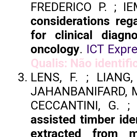
FREDERICO P. ; I
considerations rega
for clinical diag
oncology
.
ICT Expr
Qualis: Não identifi
LENS, F. ; LIANG,
JAHANBANIFARD, M.
CECCANTINI, G. ;
assisted timber ide
extracted from m