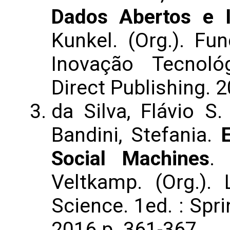
Dados Abertos e 
Kunkel. (Org.). F
Inovação Tecnológ
Direct Publishing. 20
da Silva, Flávio S.
Bandini, Stefania.
Social Machines
.
Veltkamp. (Org.).
Science. 1ed. : Spri
2016.p. 361-367.