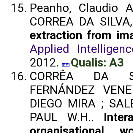
Peanho, Claudio A
CORREA DA SILVA, 
extraction from i
Applied Intelligen
2012.
Qualis: A3
CORRÊA DA SI
FERNÁNDEZ VENER
DIEGO MIRA ; SA
PAUL W.H..
Inter
organisational wo