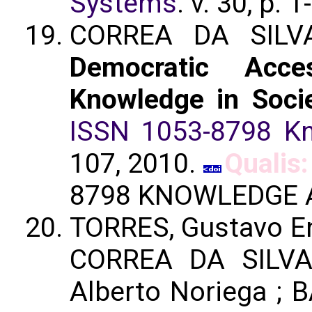
Systems
. v. 30, p. 
CORREA DA SILV
Democratic Acc
Knowledge in Soci
ISSN 1053-8798 Kn
107, 2010.
Qualis:
8798 KNOWLEDGE A
TORRES, Gustavo En
CORREA DA SILVA,
Alberto Noriega ; B