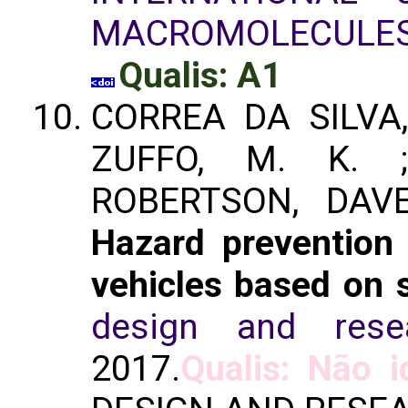
MACROMOLECULE
Qualis: A1
CORREA DA SILVA,
ZUFFO, M. K. ;
ROBERTSON, DAV
Hazard prevention 
vehicles based on s
design and rese
2017.
Qualis: Não i