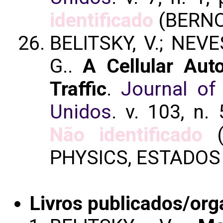
identificado
(BERNO
BELITSKY, V.; NEVES
G..
A Cellular Au
Traffic
.
Journal of 
Unidos
. v. 103, n.
Não identificado
(
PHYSICS, ESTADOS
Livros publicados/org