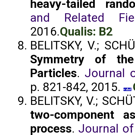
heavy-tailed rand
and Related Fie
2016.
Qualis: B2
BELITSKY, V.; SCH
Symmetry of the
Particles
.
Journal o
p. 821-842, 2015.
BELITSKY, V.; SCHÜ
two-component as
process
.
Journal o