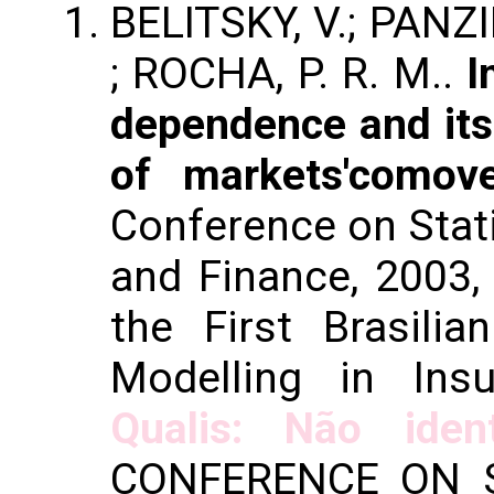
BELITSKY, V.; PANZIE
; ROCHA, P. R. M..
I
dependence and its 
of markets'comov
Conference on Stati
and Finance, 2003,
the First Brasilia
Modelling in Ins
Qualis: Não ident
CONFERENCE ON S