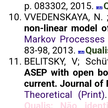
p. 083302, 2015.
Q
VVEDENSKAYA, N. ;
non-linear model o
Markov Processes 
83-98, 2013.
Quali
BELITSKY, V; Sch
ASEP with open bo
current. Journal of
Theoretical (Print)
Qualis: Não identi