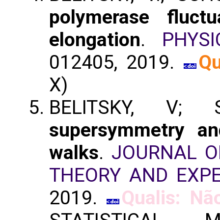
polymerase fluctu
elongation
.
PHYS
012405, 2019.
Qu
X)
BELITSKY, V
supersymmetry an
walks
.
JOURNAL O
THEORY AND EXP
2019.
Qualis: Não