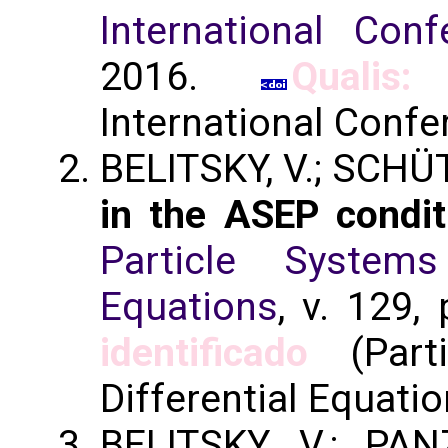
International Con
2016.
Qualis:
International Confe
BELITSKY, V.; SCHÜT
in the ASEP condit
Particle Systems
Equations
, v. 129,
identificado
(Parti
Differential Equatio
BELITSKY, V.; PAN