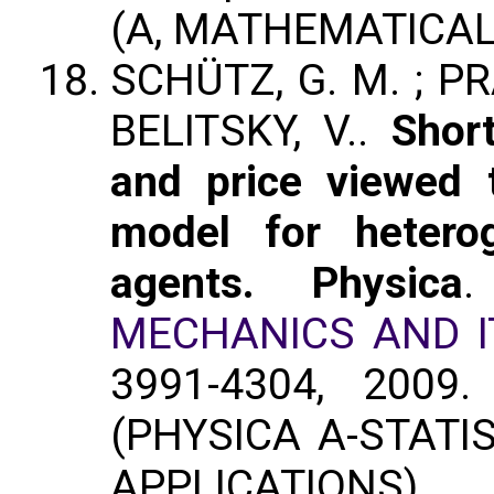
(A, MATHEMATICAL
SCHÜTZ, G. M. ; PRA
BELITSKY, V..
Shor
and price viewed 
model for hetero
agents. Physica
MECHANICS AND I
3991-4304, 2009
(PHYSICA A-STATI
APPLICATIONS)