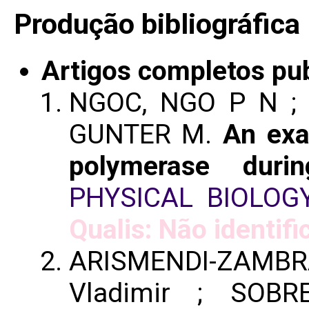
Produção bibliográfica
Artigos completos pu
NGOC, NGO P N ; B
GUNTER M.
An exa
polymerase duri
PHYSICAL BIOLOG
Qualis: Não identifi
ARISMENDI-ZAMB
Vladimir ; SOBR