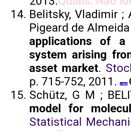
2013.
Qualis: Não id
Belitsky, Vladimir ;
Pigeard de Almeida
applications of a
system arising fro
asset market
.
Stoc
p. 715-752, 2011.
Schütz, G M ; BELI
model for molecul
Statistical Mechan