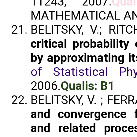
11243, 2007.
Qual
MATHEMATICAL AN
BELITSKY, V.; RITC
critical probabilit
by approximating it
of Statistical Ph
2006.
Qualis: B1
BELITSKY, V. ; FERRA
and convergence 
and related proce