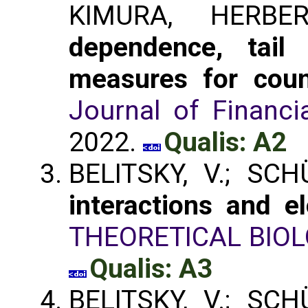
KIMURA, HERB
dependence, tail
measures for count
Journal of Financia
2022.
Qualis: A2
BELITSKY, V.; SCH
interactions and e
THEORETICAL BIO
Qualis: A3
BELITSKY, V.; SC