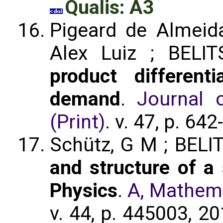
Qualis: A3
Pigeard de Almeida
Alex Luiz ; BELIT
product different
demand
.
Journal 
(Print)
. v. 47, p. 64
Schütz, G M ; BELIT
and structure of a
Physics
.
A, Mathema
v. 44, p. 445003, 2