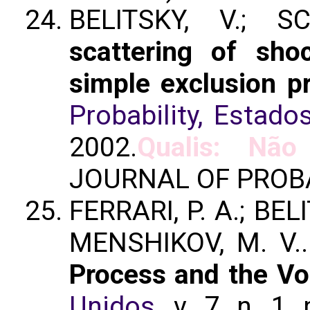
BELITSKY, V.; 
scattering of sho
simple exclusion p
Probability, Estado
2002.
Qualis: Não 
JOURNAL OF PROBA
FERRARI, P. A.; BELI
MENSHIKOV, M. V.
Process and the Vo
Unidos
. v. 7, n. 1,