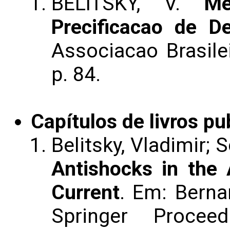
BELITSKY, V.
Me
Precificacao de De
Associacao Brasilei
p. 84.
Capítulos de livros pu
Belitsky, Vladimir; 
Antishocks in the
Current
. Em: Bernar
Springer Proce