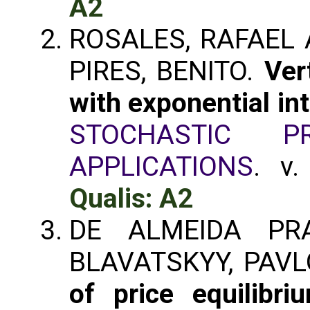
A2
ROSALES, RAFAEL A
PIRES, BENITO.
Ver
with exponential in
STOCHASTIC P
APPLICATIONS
. v
Qualis: A2
DE ALMEIDA PRA
BLAVATSKYY, PAV
of price equilibr