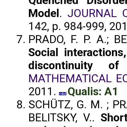
Quenched Disorder
Model
.
JOURNAL O
142, p. 984-999, 20
PRADO, F. P. A.; BE
Social interactions
discontinuity o
MATHEMATICAL E
2011.
Qualis: A1
SCHÜTZ, G. M. ; PRA
BELITSKY, V..
Shor