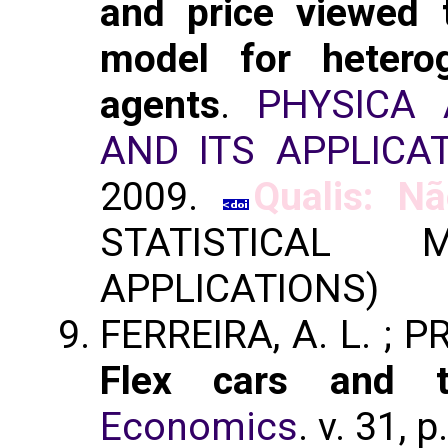
and price viewed 
model for hetero
agents
.
PHYSICA 
AND ITS APPLICA
2009.
Qualis: Nã
STATISTICAL
APPLICATIONS)
FERREIRA, A. L. ; PRA
Flex cars and t
Economics
. v. 31, 