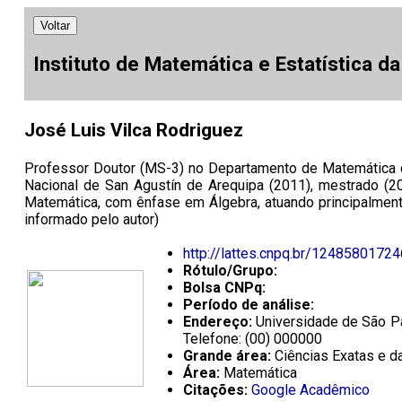
Voltar
Instituto de Matemática e Estatística d
José Luis Vilca Rodriguez
Professor Doutor (MS-3) no Departamento de Matemática d
Nacional de San Agustín de Arequipa (2011), mestrado (2
Matemática, com ênfase em Álgebra, atuando principalmente
informado pelo autor)
http://lattes.cnpq.br/1248580172
Rótulo/Grupo:
Bolsa CNPq:
Período de análise:
Endereço:
Universidade de São Pau
Telefone: (00) 000000
Grande área:
Ciências Exatas e da
Área:
Matemática
Citações:
Google Acadêmico