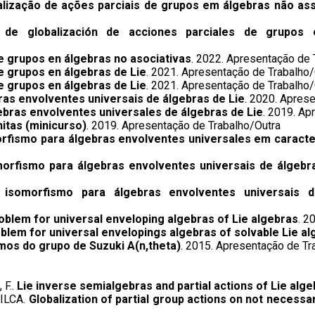
alização de ações parciais de grupos em álgebras não ass
 de globalización de acciones parciales de grupos 
de grupos en álgebras no asociativas
. 2022. Apresentação de 
de grupos en álgebras de Lie
. 2021. Apresentação de Trabalho/
de grupos en álgebras de Lie
. 2021. Apresentação de Trabalho/
bras envolventes universais de álgebras de Lie
. 2020. Apres
ebras envolventes universales de álgebras de Lie
. 2019. Ap
nitas (minicurso)
. 2019. Apresentação de Trabalho/Outra
orfismo para álgebras envolventes universales em caracte
morfismo para álgebras envolventes universais de álgebr
 isomorfismo para álgebras envolventes universais d
oblem for universal enveloping algebras of Lie algebras​
. 2
blem for universal envelopings algebras of solvable Lie a
mos do grupo de Suzuki A(n,theta)
. 2015. Apresentação de Tr
 F..
Lie inverse semialgebras and partial actions of Lie alg
VILCA.
Globalization of partial group actions on not necessa