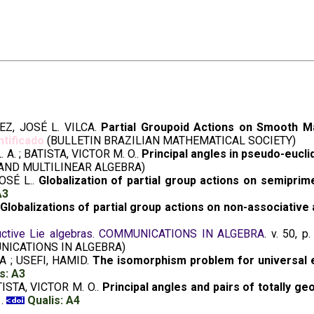
EZ, JOSÉ L. VILCA.
Partial Groupoid Actions on Smooth M
ntificado
(BULLETIN BRAZILIAN MATHEMATICAL SOCIETY)
A. ; BATISTA, VICTOR M. O..
Principal angles in pseudo-eucli
AND MULTILINEAR ALGEBRA)
OSÉ L..
Globalization of partial group actions on semiprim
A3
Globalizations of partial group actions on non-associative
eductive Lie algebras. COMMUNICATIONS IN ALGEBRA
. v. 50, 
NICATIONS IN ALGEBRA)
A ; USEFI, HAMID.
The isomorphism problem for universal e
s: A3
ATISTA, VICTOR M. O..
Principal angles and pairs of totally g
1.
Qualis: A4