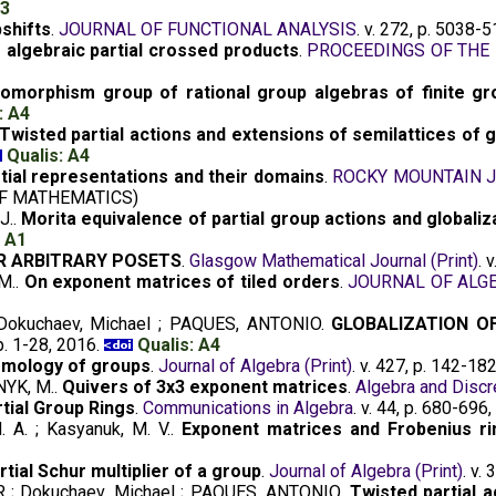
A3
bshifts
.
JOURNAL OF FUNCTIONAL ANALYSIS
. v. 272, p. 5038-
f algebraic partial crossed products
.
PROCEEDINGS OF THE
omorphism group of rational group algebras of finite gr
: A4
Twisted partial actions and extensions of semilattices of
Qualis: A4
tial representations and their domains
.
ROCKY MOUNTAIN 
F MATHEMATICS)
J..
Morita equivalence of partial group actions and globaliz
: A1
R ARBITRARY POSETS
.
Glasgow Mathematical Journal (Print)
. 
M..
On exponent matrices of tiled orders
.
JOURNAL OF ALGE
Dokuchaev, Michael ; PAQUES, ANTONIO.
GLOBALIZATION O
 p. 1-28, 2016.
Qualis: A4
omology of groups
.
Journal of Algebra (Print)
. v. 427, p. 142-18
NYK, M..
Quivers of 3x3 exponent matrices
.
Algebra and Disc
tial Group Rings
.
Communications in Algebra
. v. 44, p. 680-696
M. A. ; Kasyanuk, M. V..
Exponent matrices and Frobenius ri
tial Schur multiplier of a group
.
Journal of Algebra (Print)
. v.
 ; Dokuchaev, Michael ; PAQUES, ANTONIO.
Twisted partial 