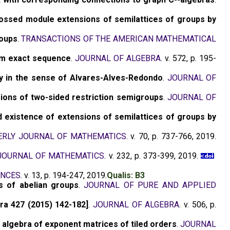
ssed module extensions of semilattices of groups by
roups
.
TRANSACTIONS OF THE AMERICAN MATHEMATICAL
rm exact sequence
.
JOURNAL OF ALGEBRA
. v. 572, p. 195-
y in the sense of Alvares-Alves-Redondo
.
JOURNAL OF
sions of two-sided restriction semigroups
.
JOURNAL OF
d existence of extensions of semilattices of groups by
ERLY JOURNAL OF MATHEMATICS
. v. 70, p. 737-766, 2019.
 JOURNAL OF MATHEMATICS
. v. 232, p. 373-399, 2019.
ENCES
. v. 13, p. 194-247, 2019.
Qualis: B3
s of abelian groups
.
JOURNAL OF PURE AND APPLIED
ra 427 (2015) 142-182]
.
JOURNAL OF ALGEBRA
. v. 506, p.
algebra of exponent matrices of tiled orders
.
JOURNAL