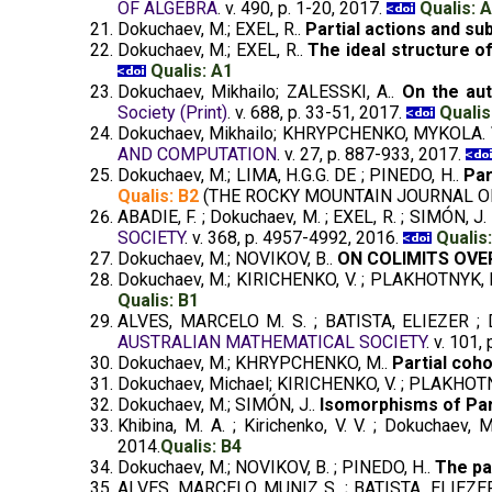
OF ALGEBRA
. v. 490, p. 1-20, 2017.
Qualis: 
Dokuchaev, M.; EXEL, R..
Partial actions and su
Dokuchaev, M.; EXEL, R..
The ideal structure o
Qualis: A1
Dokuchaev, Mikhailo; ZALESSKI, A..
On the aut
Society (Print)
. v. 688, p. 33-51, 2017.
Qualis
Dokuchaev, Mikhailo; KHRYPCHENKO, MYKOLA.
AND COMPUTATION
. v. 27, p. 887-933, 2017.
Dokuchaev, M.; LIMA, H.G.G. DE ; PINEDO, H..
Par
Qualis: B2
(THE ROCKY MOUNTAIN JOURNAL O
ABADIE, F. ; Dokuchaev, M. ; EXEL, R. ; SIMÓN, J. 
SOCIETY
. v. 368, p. 4957-4992, 2016.
Qualis
Dokuchaev, M.; NOVIKOV, B..
ON COLIMITS OVE
Dokuchaev, M.; KIRICHENKO, V. ; PLAKHOTNYK, 
Qualis: B1
ALVES, MARCELO M. S. ; BATISTA, ELIEZER ; 
AUSTRALIAN MATHEMATICAL SOCIETY
. v. 101,
Dokuchaev, M.; KHRYPCHENKO, M..
Partial coh
Dokuchaev, Michael; KIRICHENKO, V. ; PLAKHOT
Dokuchaev, M.; SIMÓN, J..
Isomorphisms of Par
Khibina, M. A. ; Kirichenko, V. V. ; Dokuchaev, 
2014.
Qualis: B4
Dokuchaev, M.; NOVIKOV, B. ; PINEDO, H..
The par
ALVES, MARCELO MUNIZ S. ; BATISTA, ELIEZER