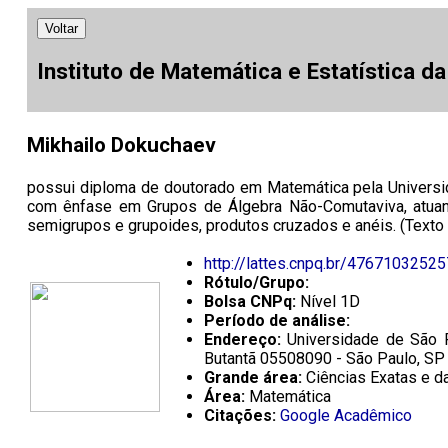
Voltar
Instituto de Matemática e Estatística d
Mikhailo Dokuchaev
possui diploma de doutorado em Matemática pela Universid
com ênfase em Grupos de Álgebra Não-Comutaviva, atuan
semigrupos e grupoides, produtos cruzados e anéis. (Texto 
http://lattes.cnpq.br/4767103252
Rótulo/Grupo:
Bolsa CNPq:
Nível 1D
Período de análise:
Endereço:
Universidade de São P
Butantã 05508090 - São Paulo, SP 
Grande área:
Ciências Exatas e da
Área:
Matemática
Citações:
Google Acadêmico