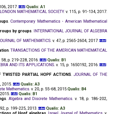
5106, 2017.
Qualis: A1
 LONDON MATHEMATICAL SOCIETY
. v. 115, p. 91-134, 2017.
oups
.
Contemporary Mathematics - American Mathematical
 groups by groups
.
INTERNATIONAL JOURNAL OF ALGEBRA
JOURNAL OF MATHEMATICS
. v. 47, p. 2565-2604, 2017.
ation
.
TRANSACTIONS OF THE AMERICAN MATHEMATICAL
v. 58, p. 219-228, 2016.
Qualis: B1
BRA AND ITS APPLICATIONS
. v. 15, p. 1650192, 2016.
F TWISTED PARTIAL HOPF ACTIONS
.
JOURNAL OF THE
2, 2015.
Qualis: A3
rete Mathematics
. v. 20, p. 55-68, 2015.
Qualis: B4
, 2015.
Qualis: B1
ngs
.
Algebra and Discrete Mathematics
. v. 18, p. 186-202,
 392, p. 199-225, 2013.
Qualis: A3
actions of Hopf algebras
.
Israel Journal of Mathematics
. v.