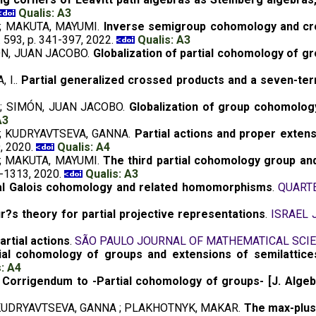
Qualis: A3
 ; MAKUTA, MAYUMI.
Inverse semigroup cohomology and cro
v. 593, p. 341-397, 2022.
Qualis: A3
ÓN, JUAN JACOBO.
Globalization of partial cohomology of g
, I..
Partial generalized crossed products and a seven-te
 ; SIMÓN, JUAN JACOBO.
Globalization of group cohomolog
A3
 ; KUDRYAVTSEVA, GANNA.
Partial actions and proper exten
9, 2020.
Qualis: A4
 ; MAKUTA, MAYUMI.
The third partial cohomology group an
97-1313, 2020.
Qualis: A3
al Galois cohomology and related homomorphisms
.
QUART
r?s theory for partial projective representations
.
ISRAEL
rtial actions
.
SÃO PAULO JOURNAL OF MATHEMATICAL SCI
ial cohomology of groups and extensions of semilattice
: A4
.
Corrigendum to -Partial cohomology of groups- [J. Algeb
 ; KUDRYAVTSEVA, GANNA ; PLAKHOTNYK, MAKAR.
The max-plus 