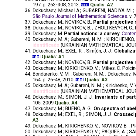
197, p. 263-308, 2013.
Qualis: A2
Dokuchaev, Michael A.; GUBARENI, NADIYA M. 
São Paulo Journal of Mathematical Sciences
. v.
Dokuchaev, M.; NOVIKOV, B..
Partial projective 
Dokuchaev, M.; NOVIKOV, B. ; ZHOLTKEVYCH, G..
Dokuchaev, M.
Partial actions: a survey
.
Contem
Dokuchaev, M. A.; Gubareni, N. M. ; KIRICHENKO, 
identificado
(UKRAINIAN MATHEMATICAL JOU
Dokuchaev, M.; EXEL, R. ; Sim{ón, J. J..
Globaliza
Qualis: A1
Dokuchaev, M.; NOVIKOV, B..
Partial projective
Dokuchaev, M.; KIRICHENKO, V. ; Milies, C. Polcin
Bondarenko, V. M. ; Gubareni, N. M. ; Dokuchaev, M. 
164, p. 26-48, 2010.
Qualis: A3
Dokuchaev, M. A.; Gubareni, N. M. ; Kirichenko, V. 
identificado
(UKRAINIAN MATHEMATICAL JOU
Dokuchaev, M.; SIMON, J. J..
Invariants of par
105, 2009.
Qualis: A4
Dokuchaev, M.; BUENO, A. G..
On spectra of abel
Dokuchaev, M.; EXEL, R. ; SIMON, J. J..
Crossed p
A3
Dokuchaev, M.; KIRICHENKO, V. ; NOVIKOV, B. ; Pl
Dokuchaev, M.; KIRICHENKO, V. ; PAQUES, A. ; S