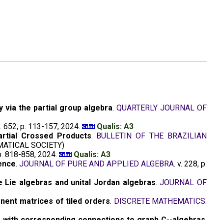
via the partial group algebra
.
QUARTERLY JOURNAL OF
v. 652, p. 113-157, 2024.
Qualis: A3
rtial Crossed Products
.
BULLETIN OF THE BRAZILIAN
ATICAL SOCIETY)
 p. 818-858, 2024.
Qualis: A3
ence
.
JOURNAL OF PURE AND APPLIED ALGEBRA
. v. 228, p.
e Lie algebras and unital Jordan algebras
.
JOURNAL OF
ent matrices of tiled orders
.
DISCRETE MATHEMATICS
.
s, with corresponding connections to graph C--algebras
.