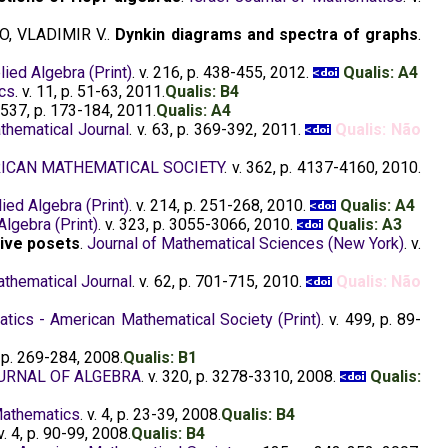
O, VLADIMIR V..
Dynkin diagrams and spectra of graphs
.
ied Algebra (Print)
. v. 216, p. 438-455, 2012.
Qualis: A4
cs
. v. 11, p. 51-63, 2011.
Qualis: B4
. 537, p. 173-184, 2011.
Qualis: A4
thematical Journal
. v. 63, p. 369-392, 2011.
Qualis: Não
ICAN MATHEMATICAL SOCIETY
. v. 362, p. 4137-4160, 2010.
ied Algebra (Print)
. v. 214, p. 251-268, 2010.
Qualis: A4
Algebra (Print)
. v. 323, p. 3055-3066, 2010.
Qualis: A3
tive posets
.
Journal of Mathematical Sciences (New York)
. v.
athematical Journal
. v. 62, p. 701-715, 2010.
Qualis: Não
ics - American Mathematical Society (Print)
. v. 499, p. 89-
2, p. 269-284, 2008.
Qualis: B1
URNAL OF ALGEBRA
. v. 320, p. 3278-3310, 2008.
Qualis:
Mathematics
. v. 4, p. 23-39, 2008.
Qualis: B4
 v. 4, p. 90-99, 2008.
Qualis: B4