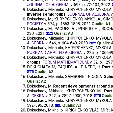
JOURNAL OF ALGEBRA
. v. 593, p. 72-104, 2022.
Dokuchaev, Mikhailo; KHRYPCHENKO, MYKOLA
inverse semigroups
.
JOURNAL OF ALGEBRA
. 
Dokuchaev, M.; KHRYPCHENKO, MYKOLA ; SIM
SOCIETY
. v. 374, p. 1863-1898, 2021.
Qualis: A1
Dokuchaev, M.; PAQUES, A. ; PINEDO, H. ; ROCHA
230, 2021.
Qualis: A3
Dokuchaev, Mikhailo; KHRYPCHENKO, MYKOLA
ALGEBRA
. v. 546, p. 604-640, 2020.
Qualis: 
Dokuchaev, Mikhailo; KHRYPCHENKO, MYKOLA
PURE AND APPLIED ALGEBRA
. v. 225, p. 10664
Dokuchaev, Mikhailo; KHRYPCHENKO, MYKOLA
groups
.
FORUM MATHEMATICUM
. v. 32, p. 12
DOKUCHAEV, M; PAQUES, A ; PINEDO, H.
Parti
Qualis: A3
Dokuchaev, Mikhailo; SAMBONET, NICOLA.
Schu
Qualis: A2
Dokuchaev, M.
Recent developments around pa
Dokuchaev, Mikhailo; KHRYPCHENKO, M..
Part
ALGEBRA
. v. 222, p. 2897-2930, 2018.
Qualis
Dokuchaev, Mikhailo; KHRYPCHENKO, MYKOLA
592-596, 2018.
Qualis: A3
Dokuchaev, Mikhailo; KIRICHENKO, VLADIMIR