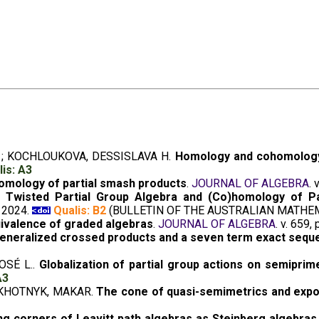
o ; KOCHLOUKOVA, DESSISLAVA H.
Homology and cohomology 
is: A3
omology of partial smash products
.
JOURNAL OF ALGEBRA
. 
 Twisted Partial Group Algebra and (Co)homology of Pa
, 2024.
Qualis: B2
(BULLETIN OF THE AUSTRALIAN MATHEM
ivalence of graded algebras
.
JOURNAL OF ALGEBRA
. v. 659,
generalized crossed products and a seven term exact sequ
OSÉ L..
Globalization of partial group actions on semiprim
A3
LAKHOTNYK, MAKAR.
The cone of quasi-semimetrics and expon
ing corners of Leavitt path algebras as Steinberg algebra