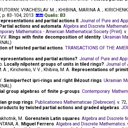
; FUTORNY, VYACHESLAV M. ; KHIBINA, MARINA A. ; KIRICHENK
 7, p. 83-104, 2013.
Qualis: B3
representations and partial actions II
.
Journal of Pure and Appl
Partial actions and automata
.
Algebra and Discrete Mathemati
porary Mathematics - American Mathematical Society (Print)
. v
V.V..
Rings with finite decomposition of identity
.
Ukrainian Ma
RNAL)
tion of twisted partial actions
.
TRANSACTIONS OF THE AMER
 representations and partial actions?
.
Journal of Pure and Appl
o.
Locally nilpotent groups of units in tiled rings?
.
Journal of 
A. ; Kirichenko, V. V. ; Khibina, M. A..
Representations of primi
V..
Semiperfect ipri-rings and right Bézout rings
.
Ukrainian M
RNAL)
tial group algebras of finite p-groups
.
Contemporary Mathemat
ian group rings
.
Publicationes Mathematicae (Debrecen)
. v. 7
roducts by twisted partial actions and graded algebras
.
JO
akhotnik, M..
Gorenstein Latin squares
.
Algebra and Discrete 
ANTANA, A..
Miguel Ferrero
.
Algebra and Discrete Mathematics
.