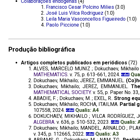
Colaborações endôgenas
(4)
Francisco Cesar Polcino Milies
(3.0)
José Luis Vilca Rodriguez
(1.0)
Leila Maria Vasconcellos Figueiredo
(1.0)
Paolo Piccione
(1.0)
Produção bibliográfica
Artigos completos publicados em periódicos
(72)
ALVES, MARCELO MUNIZ ; Dokuchaev, Mikhail
MATHEMATICS
. v. 75, p. 613-661, 2024.
Qual
Dokuchaev, Mikhailo; JEREZ, EMMANUEL.
(Co)h
Dokuchaev, Mikhailo; JEREZ, EMMANUEL.
The
MATHEMATICAL SOCIETY
. v. 55, p. Paper No. 33
ABADIE, F. ; Dokuchaev, M. ; EXEL, R..
Strong equ
Dokuchaev, Mikhailo; ROCHA, ITAILMA.
Partial 
107558, 2024.
Qualis: A4
DOKUCHAEV, MIKHAILO ; VILCA RODRÍGUEZ, J
ALGEBRA
. v. 636, p. 510-532, 2023.
Qualis: 
Dokuchaev, Mikhailo; MANDEL, ARNALDO ; P
v. 345, p. 112665, 2022.
Qualis: A3
ABRAMS, G. ; Dokuchaev, M. ; NAM, T.G..
Realiz