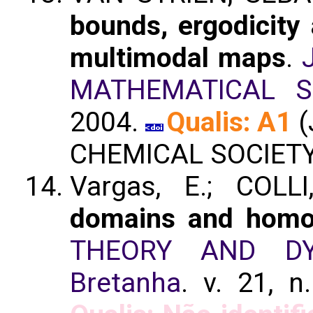
bounds, ergodicity
multimodal maps
.
MATHEMATICAL S
2004.
Qualis: A1
(
CHEMICAL SOCIETY
Vargas, E.; COLL
domains and homocl
THEORY AND DY
Bretanha
. v. 21, 