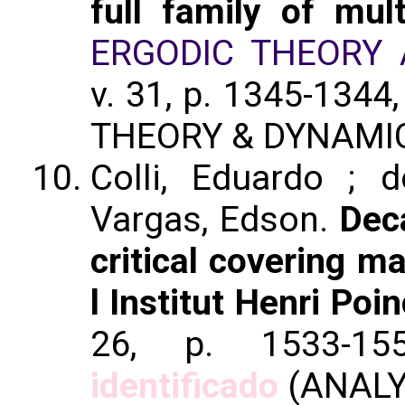
full family of mul
ERGODIC THEORY
v. 31, p. 1345-1344
THEORY & DYNAMI
Colli, Eduardo ; 
Vargas, Edson.
Dec
critical covering m
l Institut Henri Poi
26, p. 1533-1
identificado
(ANALY