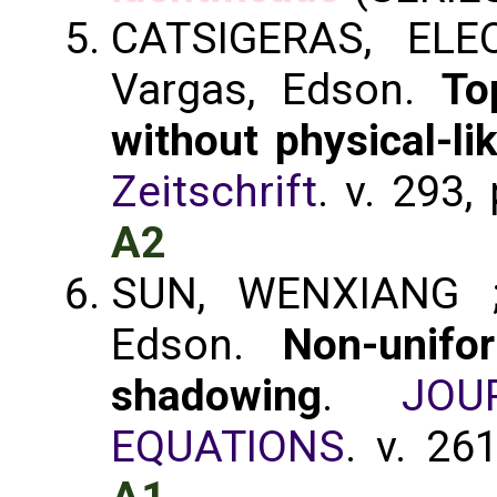
CATSIGERAS, ELE
Vargas, Edson.
To
without physical-li
Zeitschrift
. v. 293
A2
SUN, WENXIANG ;
Edson.
Non-unifo
shadowing
.
JOU
EQUATIONS
. v. 26