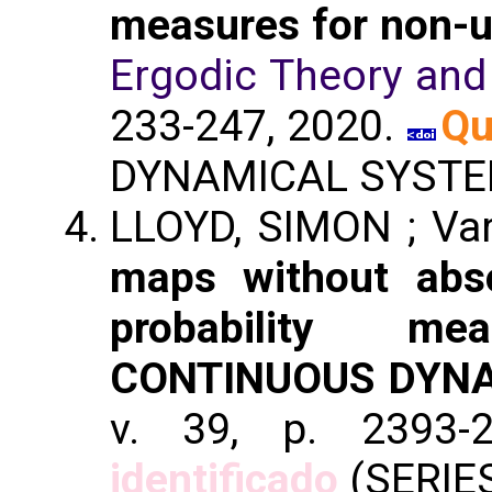
measures for non-u
Ergodic Theory an
233-247, 2020.
Qu
DYNAMICAL SYSTE
LLOYD, SIMON ; Va
maps without abso
probability m
CONTINUOUS DYN
v. 39, p. 2393-
identificado
(SERIES