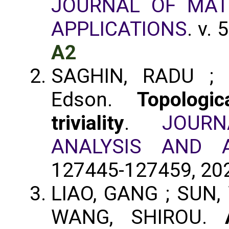
JOURNAL OF MAT
APPLICATIONS
. v.
A2
SAGHIN, RADU ; 
Edson.
Topologi
triviality
.
JOUR
ANALYSIS AND A
127445-127459, 20
LIAO, GANG ; SUN,
WANG, SHIROU.