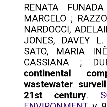
RENATA FUNADA
MARCELO ; RAZZOL
NARDOCCI, ADELAI
JONES, DAVEY L
SATO, MARIA IN
CASSIANA ; DU
continental com
wastewater survei
21st century
.
S
ENVIRONMENT
. v.