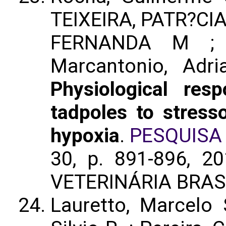
TEIXEIRA, PATR?CIA 
FERNANDA M ; A
Marcantonio, Adri
Physiological res
tadpoles to stress
hypoxia
.
PESQUISA 
30, p. 891-896, 2
VETERINÁRIA BRAS
Lauretto, Marcelo S