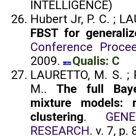
INTELLIGENCE)
Hubert Jr, P. C. ; L
FBST for generaliz
Conference Procee
2009.
Qualis: C
LAURETTO, M. S. ; P
M..
The full Baye
mixture models: 
clustering
.
GEN
RESEARCH
. v. 7, p