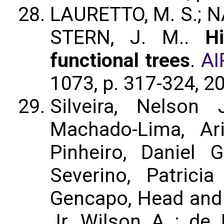
LAURETTO, M. S.; NA
STERN, J. M..
H
functional trees
.
AI
1073, p. 317-324, 2
Silveira, Nelson
Machado-Lima, Ar
Pinheiro, Daniel 
Severino, Patrici
Gencapo, Head and 
Jr, Wilson A ; de B