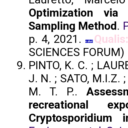
Optimization via
Sampling Method
.
p. 4, 2021.
Qualis
SCIENCES FORUM)
PINTO, K. C. ; LAUR
J. N. ; SATO, M.I.Z.
M. T. P..
Assess
recreational e
Cryptosporidium 