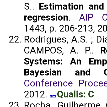
S..
Estimation and 
regression
.
AIP C
1443, p. 206-213, 2
Rodrigues, A.S. ; Di
CAMPOS, A. P..
R
Systems: An Empi
Bayesian and Cl
Conference Procee
2012.
Qualis: C
Rocha, Guilherme