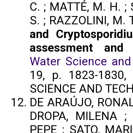
C. ; MATTÉ, M. H. ;
S. ; RAZZOLINI, M. T
and Cryptosporidi
assessment and m
Water Science and
19, p. 1823-1830
SCIENCE AND TEC
DE ARAÚJO, RONAL
DROPA, MILENA ;
PEPE ; SATO, MAR