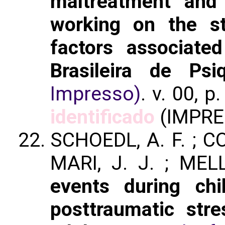
maltreatment and 
working on the st
factors associate
Brasileira de Psi
Impresso)
. v. 00, 
identificado
(IMPRE
SCHOEDL, A. F. ; CO
MARI, J. J. ; MEL
events during chi
posttraumatic str