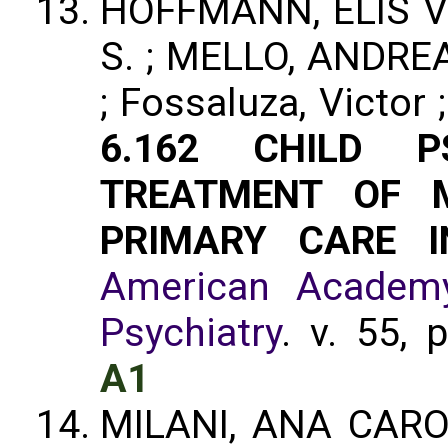
HOFFMANN, ELIS V
S. ; MELLO, ANDRE
; Fossaluza, Victo
6.162 CHILD P
TREATMENT OF M
PRIMARY CARE I
American Academy
Psychiatry
. v. 55,
A1
MILANI, ANA CAR