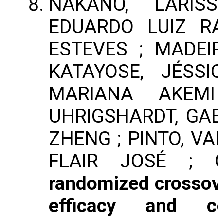
NAKANO, LARI
EDUARDO LUIZ R
ESTEVES ; MADEI
KATAYOSE, JÉSS
MARIANA AKEMI 
UHRIGSHARDT, GAB
ZHENG ; PINTO, V
FLAIR JOSÉ ;
randomized crossove
efficacy and c