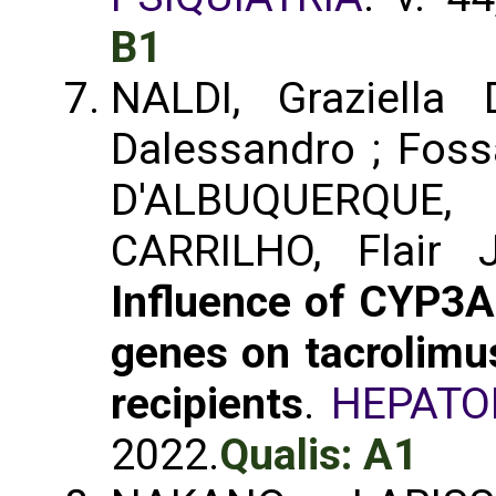
B1
NALDI, Graziella
Dalessandro ; Fossa
D'ALBUQUERQUE, 
CARRILHO, Flair
Influence of CYP
genes on tacrolimus
recipients
.
HEPATO
2022.
Qualis: A1