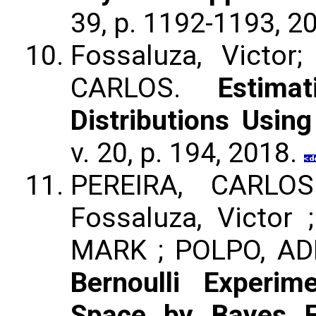
39, p. 1192-1193, 2
Fossaluza, Victor
CARLOS.
Estima
Distributions Usin
v. 20, p. 194, 2018.
PEREIRA, CARLO
Fossaluza, Victor
MARK ; POLPO, A
Bernoulli Experi
Space by Bayes F