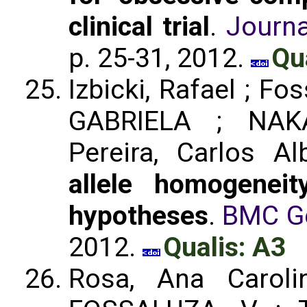
clinical trial
.
Journa
p. 25-31, 2012.
Qu
Izbicki, Rafael ; F
GABRIELA ; NAK
Pereira, Carlos A
allele homogenei
hypotheses
.
BMC Ge
2012.
Qualis: A3
Rosa, Ana Caroli