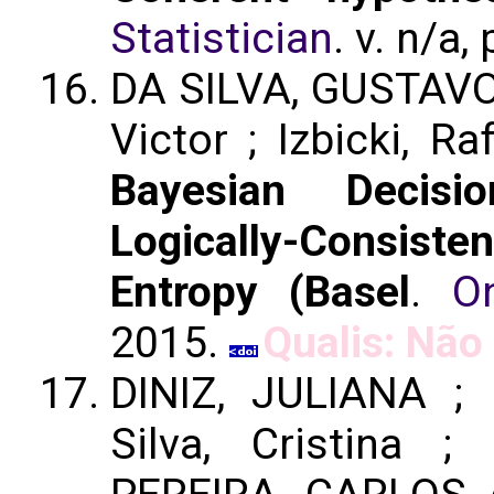
Statistician
. v. n/a,
DA SILVA, GUSTAVO 
Victor ; Izbicki, 
Bayesian Decisi
Logically-Consis
Entropy (Basel
.
On
2015.
Qualis: Não 
DINIZ, JULIANA ; F
Silva, Cristina ;