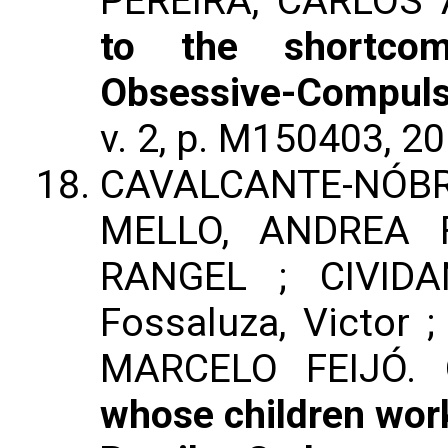
PEREIRA, CARLOS
to the shortco
Obsessive-Compuls
v. 2, p. M150403, 2
CAVALCANTE-NÓB
MELLO, ANDREA 
RANGEL ; CIVIDA
Fossaluza, Victor 
MARCELO FEIJÓ.
whose children work