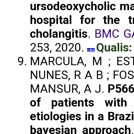
ursodeoxycholic ma
hospital for the t
cholangitis
.
BMC G
253, 2020.
Qualis:
MARCULA, M ; EST
NUNES, R A B ; FOS
MANSUR, A J.
P566
of patients with 
etiologies in a Braz
bayesian approach