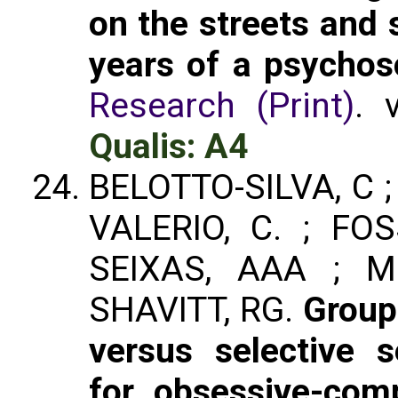
on the streets and 
years of a psychoso
Research (Print)
. 
Qualis: A4
BELOTTO-SILVA, C ;
VALERIO, C. ; FO
SEIXAS, AAA ; M
SHAVITT, RG.
Group
versus selective s
for obsessive-comp