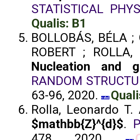
STATISTICAL PHYS
Qualis: B1
BOLLOBÁS, BÉLA ; 
ROBERT ; ROLLA,
Nucleation and 
RANDOM STRUCTU
63-96, 2020.
Quali
Rolla, Leonardo T.
$mathbb{Z}^{d}$
.
P
478, 2020.