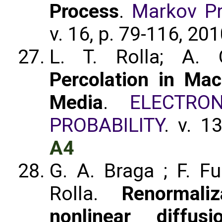
Process
.
Markov Pr
v. 16, p. 79-116, 201
L. T. Rolla; A. 
Percolation in Ma
Media
.
ELECTRO
PROBABILITY
. v. 1
A4
G. A. Braga ; F. Fu
Rolla.
Renormali
nonlinear diffu