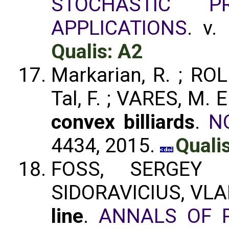
STOCHASTIC P
APPLICATIONS
. v.
Qualis: A2
Markarian, R. ; ROL
Tal, F. ; VARES, M. E
convex billiards
.
N
4434, 2015.
Quali
FOSS, SERGEY ;
SIDORAVICIUS, VL
line
.
ANNALS OF P