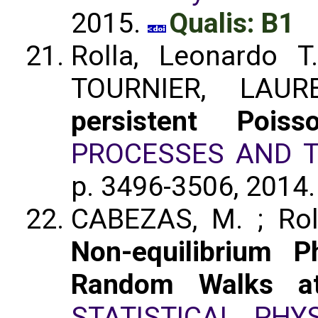
2015.
Qualis: B1
Rolla, Leonardo 
TOURNIER, LAU
persistent Poiss
PROCESSES AND T
p. 3496-3506, 2014
CABEZAS, M. ; Roll
Non-equilibrium P
Random Walks at 
STATISTICAL PHY