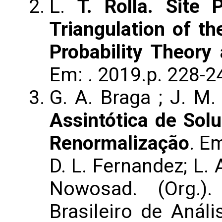
L.
T. Rolla. Site 
Triangulation of th
Probability Theory 
Em: . 2019.p. 228-2
G. A. Braga ; J. M. 
Assintótica de Sol
Renormalização
. E
D. L. Fernandez; L.
Nowosad. (Org.)
Brasileiro de Análi