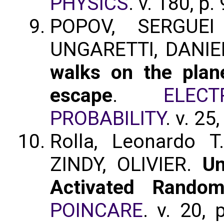
PHYSICS
. v. 180, p
POPOV, SERGUEI
UNGARETTI, DANIE
walks on the plan
escape
.
ELEC
PROBABILITY
. v. 25
Rolla, Leonardo 
ZINDY, OLIVIER.
Un
Activated Rando
POINCARE
. v. 20,