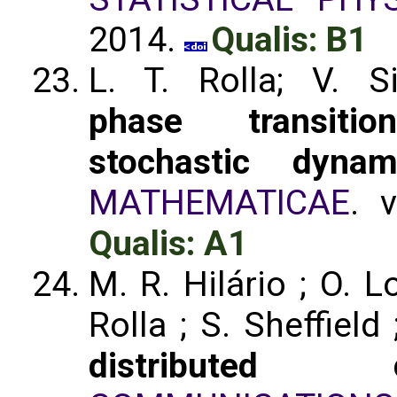
2014.
Qualis: B1
L. T. Rolla; V. S
phase transitio
stochastic dyna
MATHEMATICAE
. 
Qualis: A1
M. R. Hilário ; O. 
Rolla ; S. Sheffield
distributed c