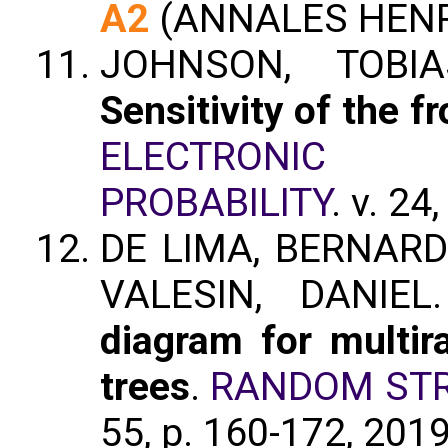
A2
(ANNALES HENR
JOHNSON, TOBIA
Sensitivity of the f
ELECTRONIC 
PROBABILITY
. v. 24
DE LIMA, BERNARDO 
VALESIN, DANIE
diagram for multir
trees
.
RANDOM STR
55, p. 160-172, 201