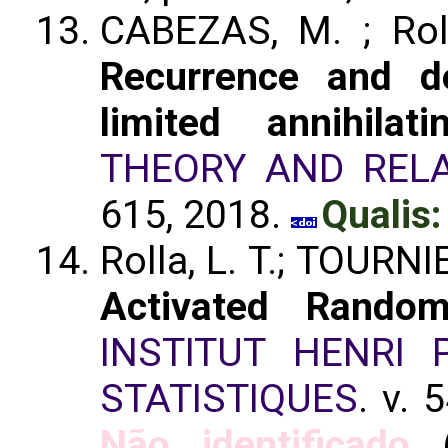
CABEZAS, M. ; Roll
Recurrence and de
limited annihilat
THEORY AND RELA
615, 2018.
Qualis:
Rolla, L. T.; TOURNI
Activated Rando
INSTITUT HENRI 
STATISTIQUES
. v. 
Não identificado
(